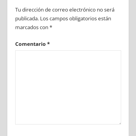
682640081
»
682640082
»
682640083
»
Tu dirección de correo electrónico no será
682640084
»
682640085
»
682640086
»
publicada.
Los campos obligatorios están
682640087
»
682640088
»
682640089
»
marcados con
*
682640090
»
682640091
»
682640092
»
682640093
»
682640094
»
682640095
»
Comentario
*
682640096
»
682640097
»
682640098
»
682640099
»
682640100
»
682640101
»
682640102
»
682640103
»
682640104
»
682640105
»
682640106
»
682640107
»
682640108
»
682640109
»
682640110
»
682640111
»
682640112
»
682640113
»
682640114
»
682640115
»
682640116
»
682640117
»
682640118
»
682640119
»
682640120
»
682640121
»
682640122
»
682640123
»
682640124
»
682640125
»
682640126
»
682640127
»
682640128
»