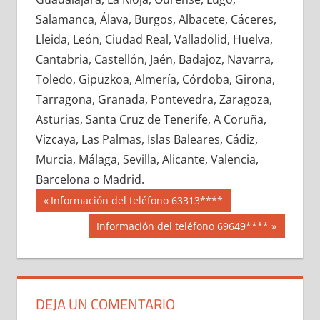
682640033
»
682640034
»
682640035
»
Salamanca, Álava, Burgos, Albacete, Cáceres,
682640036
»
682640037
»
682640038
»
Lleida, León, Ciudad Real, Valladolid, Huelva,
682640039
»
682640040
»
682640041
»
Cantabria, Castellón, Jaén, Badajoz, Navarra,
682640042
»
682640043
»
682640044
»
Toledo, Gipuzkoa, Almería, Córdoba, Girona,
682640045
»
682640046
»
682640047
»
Tarragona, Granada, Pontevedra, Zaragoza,
682640048
»
682640049
»
682640050
»
Asturias, Santa Cruz de Tenerife, A Coruña,
682640051
»
682640052
»
682640053
»
Vizcaya, Las Palmas, Islas Baleares, Cádiz,
682640054
»
682640055
»
682640056
»
Murcia, Málaga, Sevilla, Alicante, Valencia,
682640057
»
682640058
»
682640059
»
Barcelona o Madrid.
682640060
»
682640061
»
682640062
»
Navegación
68264
Entrada
Información del teléfono 63313****
682640063
»
682640064
»
682640065
»
anterior:
de
Siguiente
Información del teléfono 69649****
682640066
»
682640067
»
682640068
»
entrada:
entradas
682640069
»
682640070
»
682640071
»
682640072
»
682640073
»
682640074
»
682640075
»
682640076
»
682640077
»
DEJA UN COMENTARIO
682640078
»
682640079
»
682640080
»