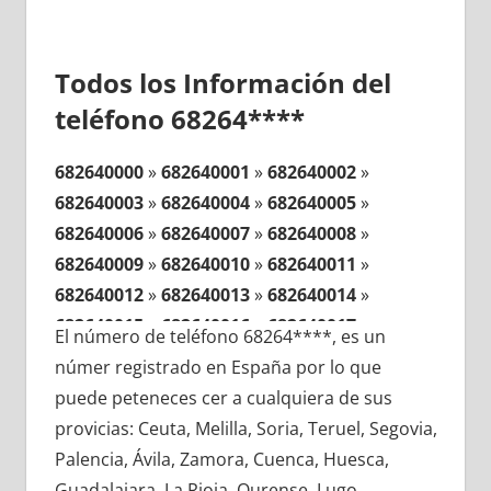
Todos los Información del
teléfono 68264****
682640000
»
682640001
»
682640002
»
682640003
»
682640004
»
682640005
»
682640006
»
682640007
»
682640008
»
682640009
»
682640010
»
682640011
»
682640012
»
682640013
»
682640014
»
682640015
»
682640016
»
682640017
»
El número de teléfono 68264****, es un
682640018
»
682640019
»
682640020
»
númer registrado en España por lo que
682640021
»
682640022
»
682640023
»
puede peteneces cer a cualquiera de sus
682640024
»
682640025
»
682640026
»
provicias: Ceuta, Melilla, Soria, Teruel, Segovia,
682640027
»
682640028
»
682640029
»
Palencia, Ávila, Zamora, Cuenca, Huesca,
682640030
»
682640031
»
682640032
»
Guadalajara, La Rioja, Ourense, Lugo,