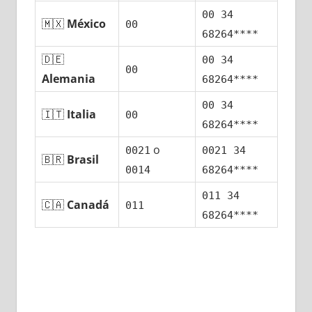
00 34
🇲🇽
México
00
68264****
🇩🇪
00 34
00
Alemania
68264****
00 34
🇮🇹
Italia
00
68264****
ο
0021
0021 34
🇧🇷
Brasil
0014
68264****
011 34
🇨🇦
Canadá
011
68264****