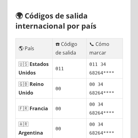
🌍
Códigos dе salida
internacional pοr país
☎️ Código
📞 Cómo
🌎 País
dе salida
marcar
🇺🇸
Estados
011 34
011
Unidos
68264****
🇬🇧
Reino
00 34
00
Unido
68264****
00 34
🇫🇷
Francia
00
68264****
🇦🇷
00 34
00
Argentina
68264****