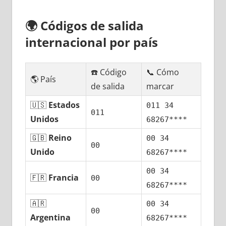
🌍
Códigos dе salida
internacional pοr país
☎️ Código
📞 Cómo
🌎 País
dе salida
marcar
🇺🇸
Estados
011 34
011
Unidos
68267****
🇬🇧
Reino
00 34
00
Unido
68267****
00 34
🇫🇷
Francia
00
68267****
🇦🇷
00 34
00
Argentina
68267****