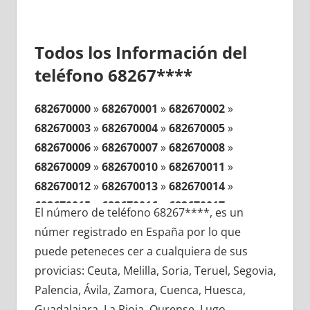
Todos los Información del
teléfono 68267****
682670000
»
682670001
»
682670002
»
682670003
»
682670004
»
682670005
»
682670006
»
682670007
»
682670008
»
682670009
»
682670010
»
682670011
»
682670012
»
682670013
»
682670014
»
682670015
»
682670016
»
682670017
»
El número de teléfono 68267****, es un
682670018
»
682670019
»
682670020
»
númer registrado en España por lo que
682670021
»
682670022
»
682670023
»
puede peteneces cer a cualquiera de sus
682670024
»
682670025
»
682670026
»
provicias: Ceuta, Melilla, Soria, Teruel, Segovia,
682670027
»
682670028
»
682670029
»
Palencia, Ávila, Zamora, Cuenca, Huesca,
682670030
»
682670031
»
682670032
»
Guadalajara, La Rioja, Ourense, Lugo,