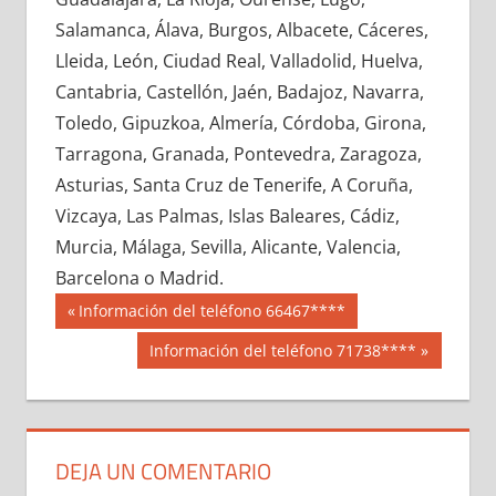
682670033
»
682670034
»
682670035
»
Salamanca, Álava, Burgos, Albacete, Cáceres,
682670036
»
682670037
»
682670038
»
Lleida, León, Ciudad Real, Valladolid, Huelva,
682670039
»
682670040
»
682670041
»
Cantabria, Castellón, Jaén, Badajoz, Navarra,
682670042
»
682670043
»
682670044
»
Toledo, Gipuzkoa, Almería, Córdoba, Girona,
682670045
»
682670046
»
682670047
»
Tarragona, Granada, Pontevedra, Zaragoza,
682670048
»
682670049
»
682670050
»
Asturias, Santa Cruz de Tenerife, A Coruña,
682670051
»
682670052
»
682670053
»
Vizcaya, Las Palmas, Islas Baleares, Cádiz,
682670054
»
682670055
»
682670056
»
Murcia, Málaga, Sevilla, Alicante, Valencia,
682670057
»
682670058
»
682670059
»
Barcelona o Madrid.
682670060
»
682670061
»
682670062
»
Navegación
68267
Entrada
Información del teléfono 66467****
682670063
»
682670064
»
682670065
»
anterior:
de
Siguiente
Información del teléfono 71738****
682670066
»
682670067
»
682670068
»
entrada:
entradas
682670069
»
682670070
»
682670071
»
682670072
»
682670073
»
682670074
»
682670075
»
682670076
»
682670077
»
DEJA UN COMENTARIO
682670078
»
682670079
»
682670080
»