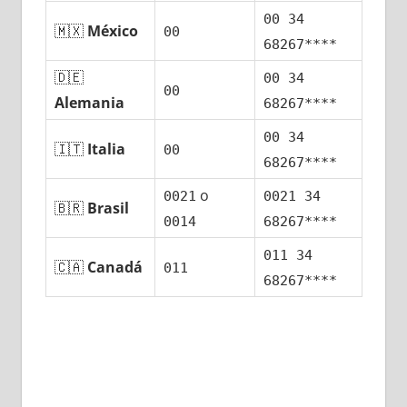
00 34
🇲🇽
México
00
68267****
🇩🇪
00 34
00
Alemania
68267****
00 34
🇮🇹
Italia
00
68267****
ο
0021
0021 34
🇧🇷
Brasil
0014
68267****
011 34
🇨🇦
Canadá
011
68267****