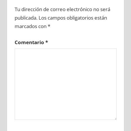
682670081
»
682670082
»
682670083
»
Tu dirección de correo electrónico no será
682670084
»
682670085
»
682670086
»
publicada.
Los campos obligatorios están
682670087
»
682670088
»
682670089
»
marcados con
*
682670090
»
682670091
»
682670092
»
682670093
»
682670094
»
682670095
»
Comentario
*
682670096
»
682670097
»
682670098
»
682670099
»
682670100
»
682670101
»
682670102
»
682670103
»
682670104
»
682670105
»
682670106
»
682670107
»
682670108
»
682670109
»
682670110
»
682670111
»
682670112
»
682670113
»
682670114
»
682670115
»
682670116
»
682670117
»
682670118
»
682670119
»
682670120
»
682670121
»
682670122
»
682670123
»
682670124
»
682670125
»
682670126
»
682670127
»
682670128
»