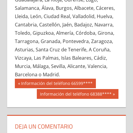
682730033
»
682730034
»
682730035
»
Salamanca, Álava, Burgos, Albacete, Cáceres,
682730036
»
682730037
»
682730038
»
Lleida, León, Ciudad Real, Valladolid, Huelva,
682730039
»
682730040
»
682730041
»
Cantabria, Castellón, Jaén, Badajoz, Navarra,
682730042
»
682730043
»
682730044
»
Toledo, Gipuzkoa, Almería, Córdoba, Girona,
682730045
»
682730046
»
682730047
»
Tarragona, Granada, Pontevedra, Zaragoza,
682730048
»
682730049
»
682730050
»
Asturias, Santa Cruz de Tenerife, A Coruña,
682730051
»
682730052
»
682730053
»
Vizcaya, Las Palmas, Islas Baleares, Cádiz,
682730054
»
682730055
»
682730056
»
Murcia, Málaga, Sevilla, Alicante, Valencia,
682730057
»
682730058
»
682730059
»
Barcelona o Madrid.
682730060
»
682730061
»
682730062
»
Navegación
68273
Entrada
Información del teléfono 66599****
682730063
»
682730064
»
682730065
»
anterior:
de
Siguiente
Información del teléfono 68388****
682730066
»
682730067
»
682730068
»
entrada:
entradas
682730069
»
682730070
»
682730071
»
682730072
»
682730073
»
682730074
»
682730075
»
682730076
»
682730077
»
DEJA UN COMENTARIO
682730078
»
682730079
»
682730080
»