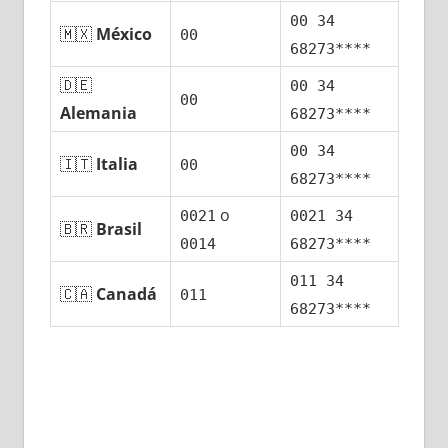
00 34
🇲🇽
México
00
68273****
🇩🇪
00 34
00
Alemania
68273****
00 34
🇮🇹
Italia
00
68273****
ο
0021
0021 34
🇧🇷
Brasil
0014
68273****
011 34
🇨🇦
Canadá
011
68273****