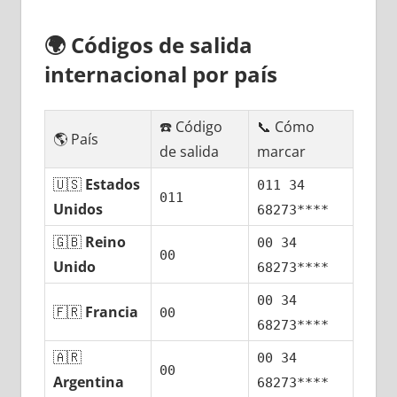
🌍
Códigos dе salida
internacional pοr país
☎️ Código
📞 Cómo
🌎 País
dе salida
marcar
🇺🇸
Estados
011 34
011
Unidos
68273****
🇬🇧
Reino
00 34
00
Unido
68273****
00 34
🇫🇷
Francia
00
68273****
🇦🇷
00 34
00
Argentina
68273****