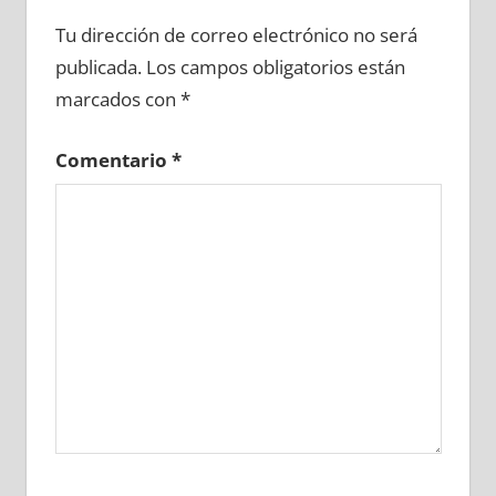
682730081
»
682730082
»
682730083
»
Tu dirección de correo electrónico no será
682730084
»
682730085
»
682730086
»
publicada.
Los campos obligatorios están
682730087
»
682730088
»
682730089
»
marcados con
*
682730090
»
682730091
»
682730092
»
682730093
»
682730094
»
682730095
»
Comentario
*
682730096
»
682730097
»
682730098
»
682730099
»
682730100
»
682730101
»
682730102
»
682730103
»
682730104
»
682730105
»
682730106
»
682730107
»
682730108
»
682730109
»
682730110
»
682730111
»
682730112
»
682730113
»
682730114
»
682730115
»
682730116
»
682730117
»
682730118
»
682730119
»
682730120
»
682730121
»
682730122
»
682730123
»
682730124
»
682730125
»
682730126
»
682730127
»
682730128
»