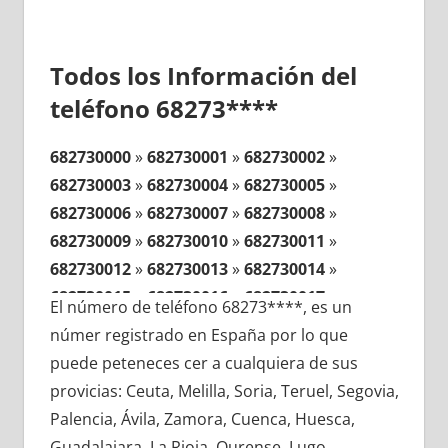
Todos los Información del
teléfono 68273****
682730000
»
682730001
»
682730002
»
682730003
»
682730004
»
682730005
»
682730006
»
682730007
»
682730008
»
682730009
»
682730010
»
682730011
»
682730012
»
682730013
»
682730014
»
682730015
»
682730016
»
682730017
»
El número de teléfono 68273****, es un
682730018
»
682730019
»
682730020
»
númer registrado en España por lo que
682730021
»
682730022
»
682730023
»
puede peteneces cer a cualquiera de sus
682730024
»
682730025
»
682730026
»
provicias: Ceuta, Melilla, Soria, Teruel, Segovia,
682730027
»
682730028
»
682730029
»
Palencia, Ávila, Zamora, Cuenca, Huesca,
682730030
»
682730031
»
682730032
»
Guadalajara, La Rioja, Ourense, Lugo,