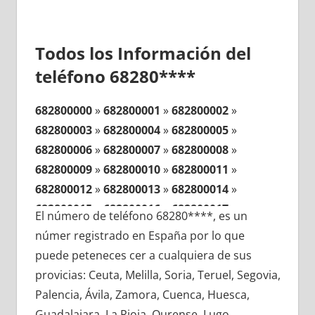
Todos los Información del
teléfono 68280****
682800000
»
682800001
»
682800002
»
682800003
»
682800004
»
682800005
»
682800006
»
682800007
»
682800008
»
682800009
»
682800010
»
682800011
»
682800012
»
682800013
»
682800014
»
682800015
»
682800016
»
682800017
»
El número de teléfono 68280****, es un
682800018
»
682800019
»
682800020
»
númer registrado en España por lo que
682800021
»
682800022
»
682800023
»
puede peteneces cer a cualquiera de sus
682800024
»
682800025
»
682800026
»
provicias: Ceuta, Melilla, Soria, Teruel, Segovia,
682800027
»
682800028
»
682800029
»
Palencia, Ávila, Zamora, Cuenca, Huesca,
682800030
»
682800031
»
682800032
»
Guadalajara, La Rioja, Ourense, Lugo,