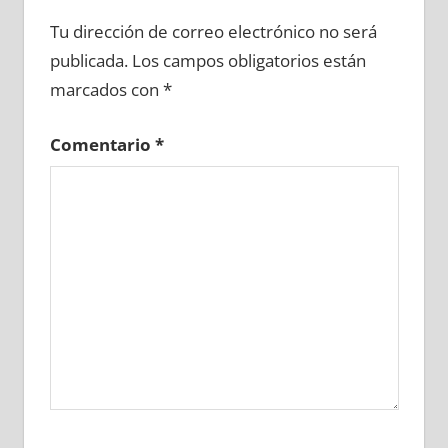
682800081
»
682800082
»
682800083
»
Tu dirección de correo electrónico no será
682800084
»
682800085
»
682800086
»
publicada.
Los campos obligatorios están
682800087
»
682800088
»
682800089
»
marcados con
*
682800090
»
682800091
»
682800092
»
682800093
»
682800094
»
682800095
»
Comentario
*
682800096
»
682800097
»
682800098
»
682800099
»
682800100
»
682800101
»
682800102
»
682800103
»
682800104
»
682800105
»
682800106
»
682800107
»
682800108
»
682800109
»
682800110
»
682800111
»
682800112
»
682800113
»
682800114
»
682800115
»
682800116
»
682800117
»
682800118
»
682800119
»
682800120
»
682800121
»
682800122
»
682800123
»
682800124
»
682800125
»
682800126
»
682800127
»
682800128
»