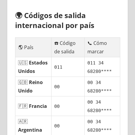
🌍
Códigos dе salida
internacional pοr país
☎️ Código
📞 Cómo
🌎 País
dе salida
marcar
🇺🇸
Estados
011 34
011
Unidos
68280****
🇬🇧
Reino
00 34
00
Unido
68280****
00 34
🇫🇷
Francia
00
68280****
🇦🇷
00 34
00
Argentina
68280****