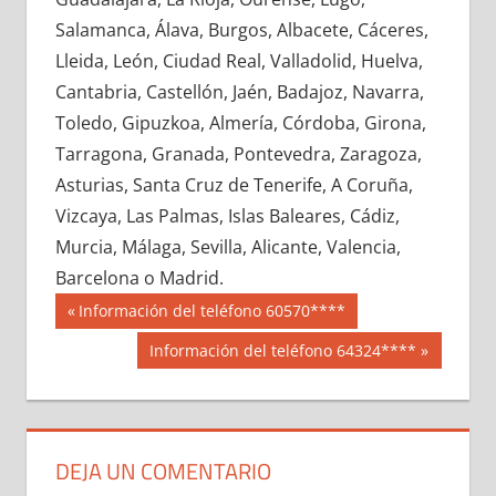
682800033
»
682800034
»
682800035
»
Salamanca, Álava, Burgos, Albacete, Cáceres,
682800036
»
682800037
»
682800038
»
Lleida, León, Ciudad Real, Valladolid, Huelva,
682800039
»
682800040
»
682800041
»
Cantabria, Castellón, Jaén, Badajoz, Navarra,
682800042
»
682800043
»
682800044
»
Toledo, Gipuzkoa, Almería, Córdoba, Girona,
682800045
»
682800046
»
682800047
»
Tarragona, Granada, Pontevedra, Zaragoza,
682800048
»
682800049
»
682800050
»
Asturias, Santa Cruz de Tenerife, A Coruña,
682800051
»
682800052
»
682800053
»
Vizcaya, Las Palmas, Islas Baleares, Cádiz,
682800054
»
682800055
»
682800056
»
Murcia, Málaga, Sevilla, Alicante, Valencia,
682800057
»
682800058
»
682800059
»
Barcelona o Madrid.
682800060
»
682800061
»
682800062
»
Navegación
68280
Entrada
Información del teléfono 60570****
682800063
»
682800064
»
682800065
»
anterior:
de
Siguiente
Información del teléfono 64324****
682800066
»
682800067
»
682800068
»
entrada:
entradas
682800069
»
682800070
»
682800071
»
682800072
»
682800073
»
682800074
»
682800075
»
682800076
»
682800077
»
DEJA UN COMENTARIO
682800078
»
682800079
»
682800080
»