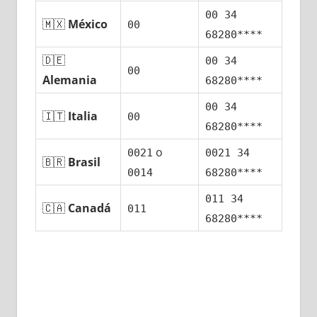
00 34
🇲🇽
México
00
68280****
🇩🇪
00 34
00
Alemania
68280****
00 34
🇮🇹
Italia
00
68280****
ο
0021
0021 34
🇧🇷
Brasil
0014
68280****
011 34
🇨🇦
Canadá
011
68280****