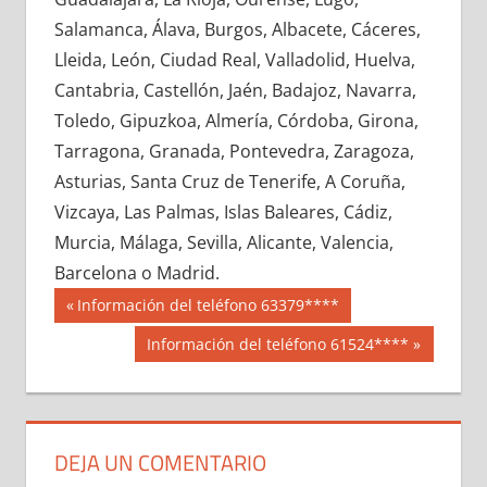
683250033
»
683250034
»
683250035
»
Salamanca, Álava, Burgos, Albacete, Cáceres,
683250036
»
683250037
»
683250038
»
Lleida, León, Ciudad Real, Valladolid, Huelva,
683250039
»
683250040
»
683250041
»
Cantabria, Castellón, Jaén, Badajoz, Navarra,
683250042
»
683250043
»
683250044
»
Toledo, Gipuzkoa, Almería, Córdoba, Girona,
683250045
»
683250046
»
683250047
»
Tarragona, Granada, Pontevedra, Zaragoza,
683250048
»
683250049
»
683250050
»
Asturias, Santa Cruz de Tenerife, A Coruña,
683250051
»
683250052
»
683250053
»
Vizcaya, Las Palmas, Islas Baleares, Cádiz,
683250054
»
683250055
»
683250056
»
Murcia, Málaga, Sevilla, Alicante, Valencia,
683250057
»
683250058
»
683250059
»
Barcelona o Madrid.
683250060
»
683250061
»
683250062
»
Navegación
68325
Entrada
Información del teléfono 63379****
683250063
»
683250064
»
683250065
»
anterior:
de
Siguiente
Información del teléfono 61524****
683250066
»
683250067
»
683250068
»
entrada:
entradas
683250069
»
683250070
»
683250071
»
683250072
»
683250073
»
683250074
»
683250075
»
683250076
»
683250077
»
DEJA UN COMENTARIO
683250078
»
683250079
»
683250080
»