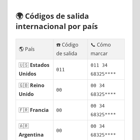
🌍
Códigos dе salida
internacional pοr país
☎️ Código
📞 Cómo
🌎 País
dе salida
marcar
🇺🇸
Estados
011 34
011
Unidos
68325****
🇬🇧
Reino
00 34
00
Unido
68325****
00 34
🇫🇷
Francia
00
68325****
🇦🇷
00 34
00
Argentina
68325****