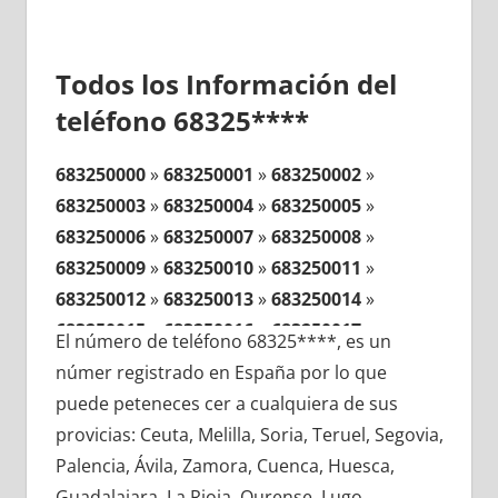
Todos los Información del
teléfono 68325****
683250000
»
683250001
»
683250002
»
683250003
»
683250004
»
683250005
»
683250006
»
683250007
»
683250008
»
683250009
»
683250010
»
683250011
»
683250012
»
683250013
»
683250014
»
683250015
»
683250016
»
683250017
»
El número de teléfono 68325****, es un
683250018
»
683250019
»
683250020
»
númer registrado en España por lo que
683250021
»
683250022
»
683250023
»
puede peteneces cer a cualquiera de sus
683250024
»
683250025
»
683250026
»
provicias: Ceuta, Melilla, Soria, Teruel, Segovia,
683250027
»
683250028
»
683250029
»
Palencia, Ávila, Zamora, Cuenca, Huesca,
683250030
»
683250031
»
683250032
»
Guadalajara, La Rioja, Ourense, Lugo,