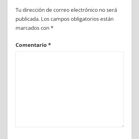
683250081
»
683250082
»
683250083
»
Tu dirección de correo electrónico no será
683250084
»
683250085
»
683250086
»
publicada.
Los campos obligatorios están
683250087
»
683250088
»
683250089
»
marcados con
*
683250090
»
683250091
»
683250092
»
683250093
»
683250094
»
683250095
»
Comentario
*
683250096
»
683250097
»
683250098
»
683250099
»
683250100
»
683250101
»
683250102
»
683250103
»
683250104
»
683250105
»
683250106
»
683250107
»
683250108
»
683250109
»
683250110
»
683250111
»
683250112
»
683250113
»
683250114
»
683250115
»
683250116
»
683250117
»
683250118
»
683250119
»
683250120
»
683250121
»
683250122
»
683250123
»
683250124
»
683250125
»
683250126
»
683250127
»
683250128
»