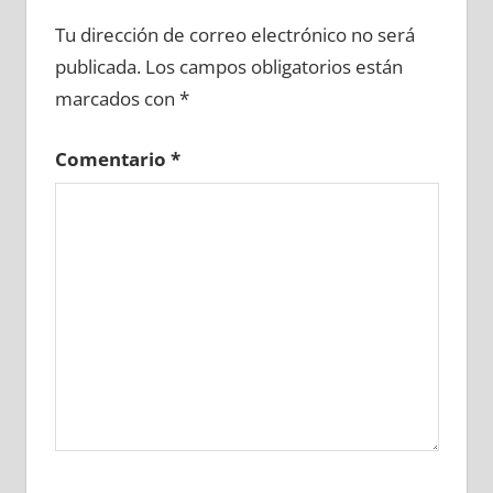
683310081
»
683310082
»
683310083
»
Tu dirección de correo electrónico no será
683310084
»
683310085
»
683310086
»
publicada.
Los campos obligatorios están
683310087
»
683310088
»
683310089
»
marcados con
*
683310090
»
683310091
»
683310092
»
683310093
»
683310094
»
683310095
»
Comentario
*
683310096
»
683310097
»
683310098
»
683310099
»
683310100
»
683310101
»
683310102
»
683310103
»
683310104
»
683310105
»
683310106
»
683310107
»
683310108
»
683310109
»
683310110
»
683310111
»
683310112
»
683310113
»
683310114
»
683310115
»
683310116
»
683310117
»
683310118
»
683310119
»
683310120
»
683310121
»
683310122
»
683310123
»
683310124
»
683310125
»
683310126
»
683310127
»
683310128
»