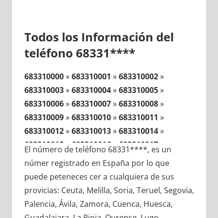
Todos los Información del
teléfono 68331****
683310000
»
683310001
»
683310002
»
683310003
»
683310004
»
683310005
»
683310006
»
683310007
»
683310008
»
683310009
»
683310010
»
683310011
»
683310012
»
683310013
»
683310014
»
683310015
»
683310016
»
683310017
»
El número de teléfono 68331****, es un
683310018
»
683310019
»
683310020
»
númer registrado en España por lo que
683310021
»
683310022
»
683310023
»
puede peteneces cer a cualquiera de sus
683310024
»
683310025
»
683310026
»
provicias: Ceuta, Melilla, Soria, Teruel, Segovia,
683310027
»
683310028
»
683310029
»
Palencia, Ávila, Zamora, Cuenca, Huesca,
683310030
»
683310031
»
683310032
»
Guadalajara, La Rioja, Ourense, Lugo,