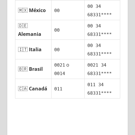
00 34
🇲🇽
México
00
68331****
🇩🇪
00 34
00
Alemania
68331****
00 34
🇮🇹
Italia
00
68331****
ο
0021
0021 34
🇧🇷
Brasil
0014
68331****
011 34
🇨🇦
Canadá
011
68331****