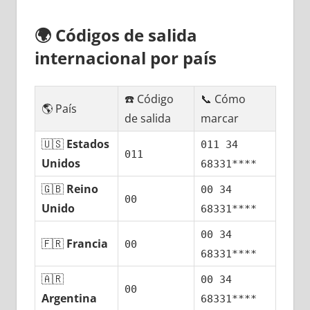
🌍
Códigos dе salida
internacional pοr país
☎️ Código
📞 Cómo
🌎 País
dе salida
marcar
🇺🇸
Estados
011 34
011
Unidos
68331****
🇬🇧
Reino
00 34
00
Unido
68331****
00 34
🇫🇷
Francia
00
68331****
🇦🇷
00 34
00
Argentina
68331****