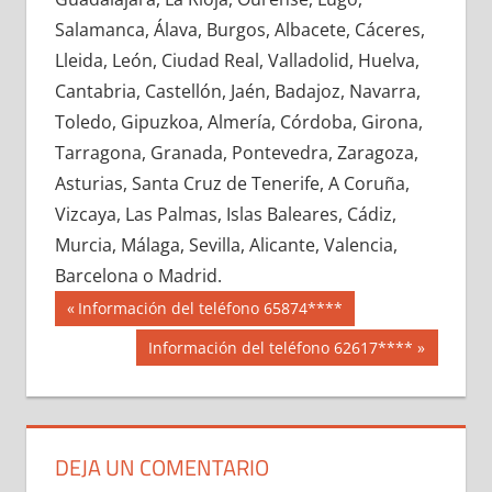
683310033
»
683310034
»
683310035
»
Salamanca, Álava, Burgos, Albacete, Cáceres,
683310036
»
683310037
»
683310038
»
Lleida, León, Ciudad Real, Valladolid, Huelva,
683310039
»
683310040
»
683310041
»
Cantabria, Castellón, Jaén, Badajoz, Navarra,
683310042
»
683310043
»
683310044
»
Toledo, Gipuzkoa, Almería, Córdoba, Girona,
683310045
»
683310046
»
683310047
»
Tarragona, Granada, Pontevedra, Zaragoza,
683310048
»
683310049
»
683310050
»
Asturias, Santa Cruz de Tenerife, A Coruña,
683310051
»
683310052
»
683310053
»
Vizcaya, Las Palmas, Islas Baleares, Cádiz,
683310054
»
683310055
»
683310056
»
Murcia, Málaga, Sevilla, Alicante, Valencia,
683310057
»
683310058
»
683310059
»
Barcelona o Madrid.
683310060
»
683310061
»
683310062
»
Navegación
68331
Entrada
Información del teléfono 65874****
683310063
»
683310064
»
683310065
»
anterior:
de
Siguiente
Información del teléfono 62617****
683310066
»
683310067
»
683310068
»
entrada:
entradas
683310069
»
683310070
»
683310071
»
683310072
»
683310073
»
683310074
»
683310075
»
683310076
»
683310077
»
DEJA UN COMENTARIO
683310078
»
683310079
»
683310080
»