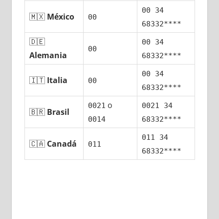
00 34
🇲🇽
México
00
68332****
🇩🇪
00 34
00
Alemania
68332****
00 34
🇮🇹
Italia
00
68332****
ο
0021
0021 34
🇧🇷
Brasil
0014
68332****
011 34
🇨🇦
Canadá
011
68332****