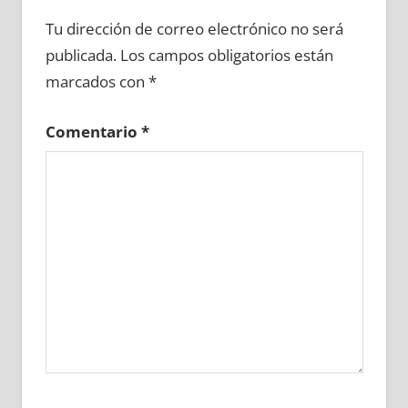
683320081
»
683320082
»
683320083
»
Tu dirección de correo electrónico no será
683320084
»
683320085
»
683320086
»
publicada.
Los campos obligatorios están
683320087
»
683320088
»
683320089
»
marcados con
*
683320090
»
683320091
»
683320092
»
683320093
»
683320094
»
683320095
»
Comentario
*
683320096
»
683320097
»
683320098
»
683320099
»
683320100
»
683320101
»
683320102
»
683320103
»
683320104
»
683320105
»
683320106
»
683320107
»
683320108
»
683320109
»
683320110
»
683320111
»
683320112
»
683320113
»
683320114
»
683320115
»
683320116
»
683320117
»
683320118
»
683320119
»
683320120
»
683320121
»
683320122
»
683320123
»
683320124
»
683320125
»
683320126
»
683320127
»
683320128
»