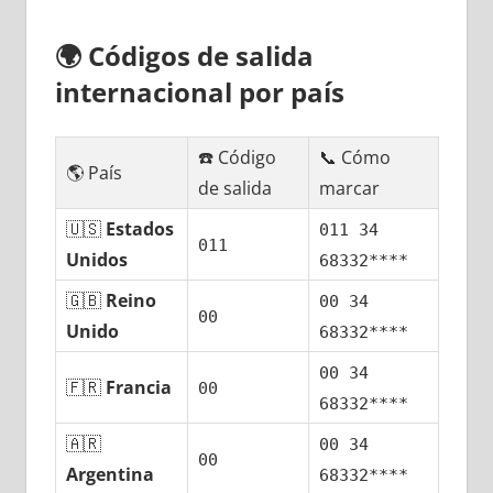
🌍
Códigos dе salida
internacional pοr país
☎️ Código
📞 Cómo
🌎 País
dе salida
marcar
🇺🇸
Estados
011 34
011
Unidos
68332****
🇬🇧
Reino
00 34
00
Unido
68332****
00 34
🇫🇷
Francia
00
68332****
🇦🇷
00 34
00
Argentina
68332****