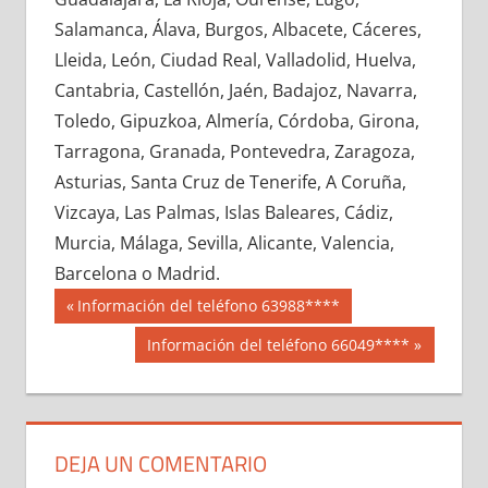
683320033
»
683320034
»
683320035
»
Salamanca, Álava, Burgos, Albacete, Cáceres,
683320036
»
683320037
»
683320038
»
Lleida, León, Ciudad Real, Valladolid, Huelva,
683320039
»
683320040
»
683320041
»
Cantabria, Castellón, Jaén, Badajoz, Navarra,
683320042
»
683320043
»
683320044
»
Toledo, Gipuzkoa, Almería, Córdoba, Girona,
683320045
»
683320046
»
683320047
»
Tarragona, Granada, Pontevedra, Zaragoza,
683320048
»
683320049
»
683320050
»
Asturias, Santa Cruz de Tenerife, A Coruña,
683320051
»
683320052
»
683320053
»
Vizcaya, Las Palmas, Islas Baleares, Cádiz,
683320054
»
683320055
»
683320056
»
Murcia, Málaga, Sevilla, Alicante, Valencia,
683320057
»
683320058
»
683320059
»
Barcelona o Madrid.
683320060
»
683320061
»
683320062
»
Navegación
68332
Entrada
Información del teléfono 63988****
683320063
»
683320064
»
683320065
»
anterior:
de
Siguiente
Información del teléfono 66049****
683320066
»
683320067
»
683320068
»
entrada:
entradas
683320069
»
683320070
»
683320071
»
683320072
»
683320073
»
683320074
»
683320075
»
683320076
»
683320077
»
DEJA UN COMENTARIO
683320078
»
683320079
»
683320080
»