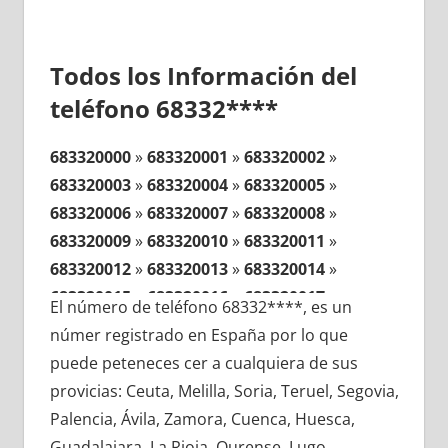
Todos los Información del
teléfono 68332****
683320000
»
683320001
»
683320002
»
683320003
»
683320004
»
683320005
»
683320006
»
683320007
»
683320008
»
683320009
»
683320010
»
683320011
»
683320012
»
683320013
»
683320014
»
683320015
»
683320016
»
683320017
»
El número de teléfono 68332****, es un
683320018
»
683320019
»
683320020
»
númer registrado en España por lo que
683320021
»
683320022
»
683320023
»
puede peteneces cer a cualquiera de sus
683320024
»
683320025
»
683320026
»
provicias: Ceuta, Melilla, Soria, Teruel, Segovia,
683320027
»
683320028
»
683320029
»
Palencia, Ávila, Zamora, Cuenca, Huesca,
683320030
»
683320031
»
683320032
»
Guadalajara, La Rioja, Ourense, Lugo,