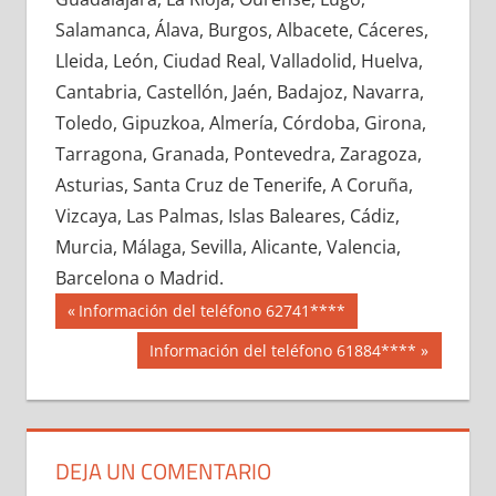
683380033
»
683380034
»
683380035
»
Salamanca, Álava, Burgos, Albacete, Cáceres,
683380036
»
683380037
»
683380038
»
Lleida, León, Ciudad Real, Valladolid, Huelva,
683380039
»
683380040
»
683380041
»
Cantabria, Castellón, Jaén, Badajoz, Navarra,
683380042
»
683380043
»
683380044
»
Toledo, Gipuzkoa, Almería, Córdoba, Girona,
683380045
»
683380046
»
683380047
»
Tarragona, Granada, Pontevedra, Zaragoza,
683380048
»
683380049
»
683380050
»
Asturias, Santa Cruz de Tenerife, A Coruña,
683380051
»
683380052
»
683380053
»
Vizcaya, Las Palmas, Islas Baleares, Cádiz,
683380054
»
683380055
»
683380056
»
Murcia, Málaga, Sevilla, Alicante, Valencia,
683380057
»
683380058
»
683380059
»
Barcelona o Madrid.
683380060
»
683380061
»
683380062
»
Navegación
68338
Entrada
Información del teléfono 62741****
683380063
»
683380064
»
683380065
»
anterior:
de
Siguiente
Información del teléfono 61884****
683380066
»
683380067
»
683380068
»
entrada:
entradas
683380069
»
683380070
»
683380071
»
683380072
»
683380073
»
683380074
»
683380075
»
683380076
»
683380077
»
DEJA UN COMENTARIO
683380078
»
683380079
»
683380080
»