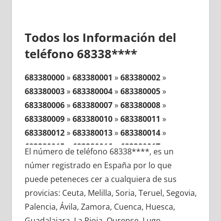
Todos los Información del
teléfono 68338****
683380000
»
683380001
»
683380002
»
683380003
»
683380004
»
683380005
»
683380006
»
683380007
»
683380008
»
683380009
»
683380010
»
683380011
»
683380012
»
683380013
»
683380014
»
683380015
»
683380016
»
683380017
»
El número de teléfono 68338****, es un
683380018
»
683380019
»
683380020
»
númer registrado en España por lo que
683380021
»
683380022
»
683380023
»
puede peteneces cer a cualquiera de sus
683380024
»
683380025
»
683380026
»
provicias: Ceuta, Melilla, Soria, Teruel, Segovia,
683380027
»
683380028
»
683380029
»
Palencia, Ávila, Zamora, Cuenca, Huesca,
683380030
»
683380031
»
683380032
»
Guadalajara, La Rioja, Ourense, Lugo,