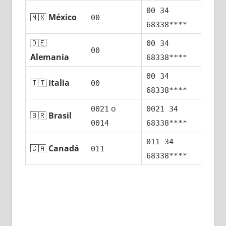
00 34
🇲🇽
México
00
68338****
🇩🇪
00 34
00
Alemania
68338****
00 34
🇮🇹
Italia
00
68338****
ο
0021
0021 34
🇧🇷
Brasil
0014
68338****
011 34
🇨🇦
Canadá
011
68338****