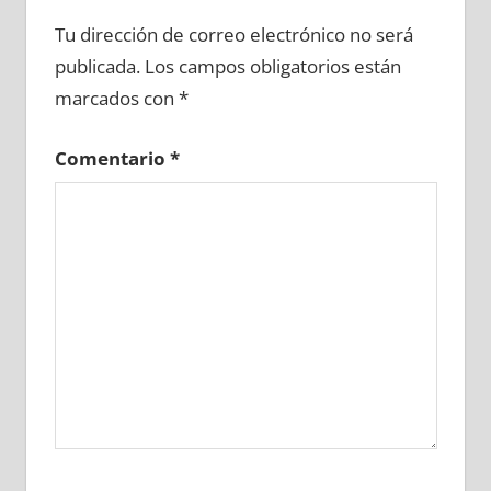
683380081
»
683380082
»
683380083
»
Tu dirección de correo electrónico no será
683380084
»
683380085
»
683380086
»
publicada.
Los campos obligatorios están
683380087
»
683380088
»
683380089
»
marcados con
*
683380090
»
683380091
»
683380092
»
683380093
»
683380094
»
683380095
»
Comentario
*
683380096
»
683380097
»
683380098
»
683380099
»
683380100
»
683380101
»
683380102
»
683380103
»
683380104
»
683380105
»
683380106
»
683380107
»
683380108
»
683380109
»
683380110
»
683380111
»
683380112
»
683380113
»
683380114
»
683380115
»
683380116
»
683380117
»
683380118
»
683380119
»
683380120
»
683380121
»
683380122
»
683380123
»
683380124
»
683380125
»
683380126
»
683380127
»
683380128
»