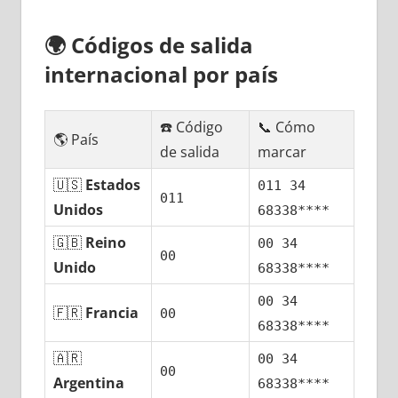
🌍
Códigos dе salida
internacional pοr país
☎️ Código
📞 Cómo
🌎 País
dе salida
marcar
🇺🇸
Estados
011 34
011
Unidos
68338****
🇬🇧
Reino
00 34
00
Unido
68338****
00 34
🇫🇷
Francia
00
68338****
🇦🇷
00 34
00
Argentina
68338****