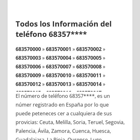
Todos los Información del
teléfono 68357****
683570000
»
683570001
»
683570002
»
683570003
»
683570004
»
683570005
»
683570006
»
683570007
»
683570008
»
683570009
»
683570010
»
683570011
»
683570012
»
683570013
»
683570014
»
683570015
»
683570016
»
683570017
»
El número de teléfono 68357****, es un
683570018
»
683570019
»
683570020
»
númer registrado en España por lo que
683570021
»
683570022
»
683570023
»
puede peteneces cer a cualquiera de sus
683570024
»
683570025
»
683570026
»
provicias: Ceuta, Melilla, Soria, Teruel, Segovia,
683570027
»
683570028
»
683570029
»
Palencia, Ávila, Zamora, Cuenca, Huesca,
683570030
»
683570031
»
683570032
»
Guadalajara, La Rioja, Ourense, Lugo,