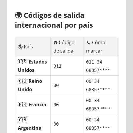
🌍
Códigos dе salida
internacional pοr país
☎️ Código
📞 Cómo
🌎 País
dе salida
marcar
🇺🇸
Estados
011 34
011
Unidos
68357****
🇬🇧
Reino
00 34
00
Unido
68357****
00 34
🇫🇷
Francia
00
68357****
🇦🇷
00 34
00
Argentina
68357****