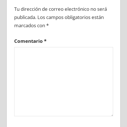
683570081
»
683570082
»
683570083
»
Tu dirección de correo electrónico no será
683570084
»
683570085
»
683570086
»
publicada.
Los campos obligatorios están
683570087
»
683570088
»
683570089
»
marcados con
*
683570090
»
683570091
»
683570092
»
683570093
»
683570094
»
683570095
»
Comentario
*
683570096
»
683570097
»
683570098
»
683570099
»
683570100
»
683570101
»
683570102
»
683570103
»
683570104
»
683570105
»
683570106
»
683570107
»
683570108
»
683570109
»
683570110
»
683570111
»
683570112
»
683570113
»
683570114
»
683570115
»
683570116
»
683570117
»
683570118
»
683570119
»
683570120
»
683570121
»
683570122
»
683570123
»
683570124
»
683570125
»
683570126
»
683570127
»
683570128
»