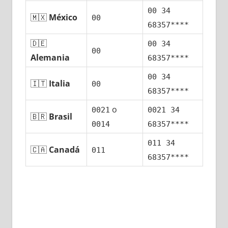
00 34
🇲🇽
México
00
68357****
🇩🇪
00 34
00
Alemania
68357****
00 34
🇮🇹
Italia
00
68357****
ο
0021
0021 34
🇧🇷
Brasil
0014
68357****
011 34
🇨🇦
Canadá
011
68357****