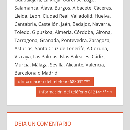
683570033
»
683570034
»
683570035
»
Salamanca, Álava, Burgos, Albacete, Cáceres,
683570036
»
683570037
»
683570038
»
Lleida, León, Ciudad Real, Valladolid, Huelva,
683570039
»
683570040
»
683570041
»
Cantabria, Castellón, Jaén, Badajoz, Navarra,
683570042
»
683570043
»
683570044
»
Toledo, Gipuzkoa, Almería, Córdoba, Girona,
683570045
»
683570046
»
683570047
»
Tarragona, Granada, Pontevedra, Zaragoza,
683570048
»
683570049
»
683570050
»
Asturias, Santa Cruz de Tenerife, A Coruña,
683570051
»
683570052
»
683570053
»
Vizcaya, Las Palmas, Islas Baleares, Cádiz,
683570054
»
683570055
»
683570056
»
Murcia, Málaga, Sevilla, Alicante, Valencia,
683570057
»
683570058
»
683570059
»
Barcelona o Madrid.
683570060
»
683570061
»
683570062
»
Navegación
68357
Entrada
Información del teléfono 68303****
683570063
»
683570064
»
683570065
»
anterior:
de
Siguiente
Información del teléfono 61214****
683570066
»
683570067
»
683570068
»
entrada:
entradas
683570069
»
683570070
»
683570071
»
683570072
»
683570073
»
683570074
»
683570075
»
683570076
»
683570077
»
DEJA UN COMENTARIO
683570078
»
683570079
»
683570080
»