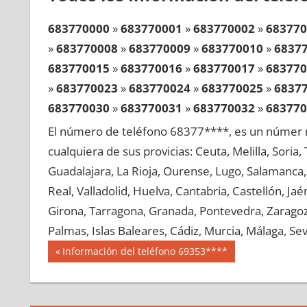
683770000
»
683770001
»
683770002
»
683770
»
683770008
»
683770009
»
683770010
»
6837
683770015
»
683770016
»
683770017
»
683770
»
683770023
»
683770024
»
683770025
»
6837
683770030
»
683770031
»
683770032
»
683770
»
683770038
»
683770039
»
683770040
»
6837
El número de teléfono 68377****, es un númer r
683770045
»
683770046
»
683770047
»
683770
cualquiera de sus provicias: Ceuta, Melilla, Soria
»
683770053
»
683770054
»
683770055
»
6837
Guadalajara, La Rioja, Ourense, Lugo, Salamanca, 
683770060
»
683770061
»
683770062
»
683770
Real, Valladolid, Huelva, Cantabria, Castellón, J
»
683770068
»
683770069
»
683770070
»
6837
Girona, Tarragona, Granada, Pontevedra, Zaragoza
683770075
»
683770076
»
683770077
»
683770
Palmas, Islas Baleares, Cádiz, Murcia, Málaga, Sevi
»
683770083
»
683770084
»
683770085
»
6837
Navegación
68377
Entrada
Información del teléfono 69353****
683770090
»
683770091
»
683770092
»
683770
anterior:
de
»
683770098
»
683770099
»
683770100
»
6837
entradas
683770105
»
683770106
»
683770107
»
683770