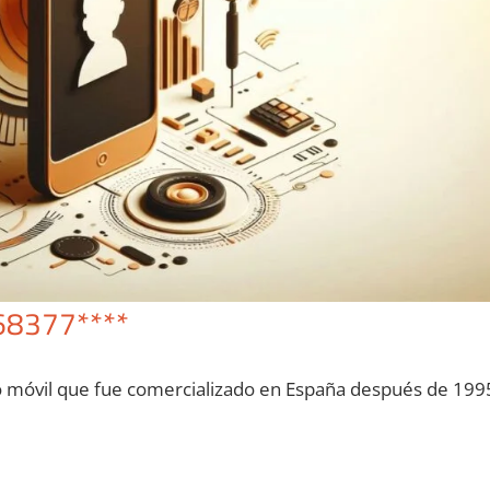
68377****
o móvil quе fue comercializado en España después dе 199