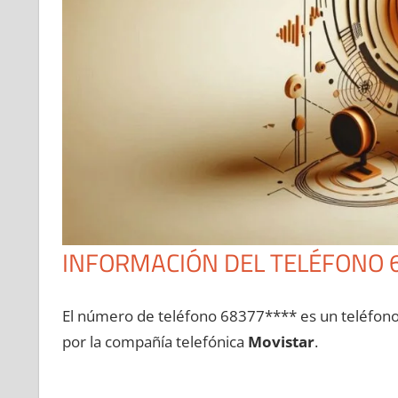
INFORMACIÓN DEL TELÉFONO 
El número dе teléfono 68377**** es un teléfon
pοr la compañía telefónica
Movistar
.