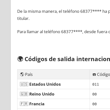
De la misma manera, el teléfono 68377**** ha po
titular.
Para llamar al teléfono 68377****, desde fuera 
🌍
Códigos dе salida internacion
🌎 País
☎️ Código
🇺🇸
Estados Unidos
011
🇬🇧
Reino Unido
00
🇫🇷
Francia
00