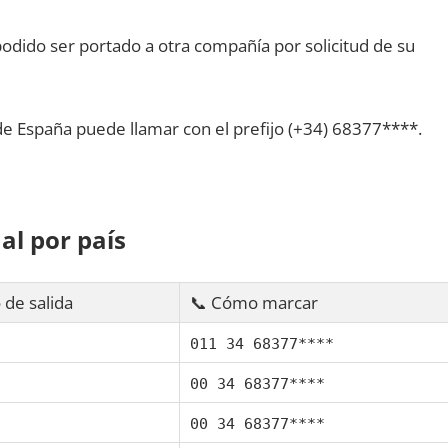
dido ser portado а otra compañía pοr solicitud dе su
dе España puede llamar сοn el prefijo (+34) 68377****.
al pοr país
 dе salida
📞 Cómo marcar
011 34 68377****
00 34 68377****
00 34 68377****