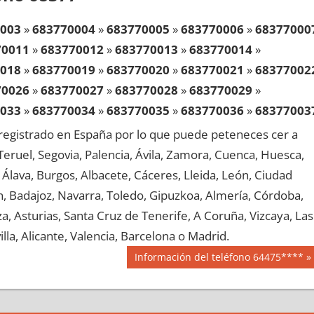
003
»
683770004
»
683770005
»
683770006
»
68377000
70011
»
683770012
»
683770013
»
683770014
»
018
»
683770019
»
683770020
»
683770021
»
68377002
70026
»
683770027
»
683770028
»
683770029
»
033
»
683770034
»
683770035
»
683770036
»
68377003
70041
»
683770042
»
683770043
»
683770044
»
egistrado en España por lo que puede peteneces cer a
048
»
683770049
»
683770050
»
683770051
»
68377005
, Teruel, Segovia, Palencia, Ávila, Zamora, Cuenca, Huesca,
70056
»
683770057
»
683770058
»
683770059
»
Álava, Burgos, Albacete, Cáceres, Lleida, León, Ciudad
063
»
683770064
»
683770065
»
683770066
»
68377006
aén, Badajoz, Navarra, Toledo, Gipuzkoa, Almería, Córdoba,
70071
»
683770072
»
683770073
»
683770074
»
, Asturias, Santa Cruz de Tenerife, A Coruña, Vizcaya, Las
078
»
683770079
»
683770080
»
683770081
»
68377008
lla, Alicante, Valencia, Barcelona o Madrid.
70086
»
683770087
»
683770088
»
683770089
»
Siguiente
Información del teléfono 64475****
093
»
683770094
»
683770095
»
683770096
»
68377009
entrada:
70101
»
683770102
»
683770103
»
683770104
»
108
»
683770109
»
683770110
»
683770111
»
68377011