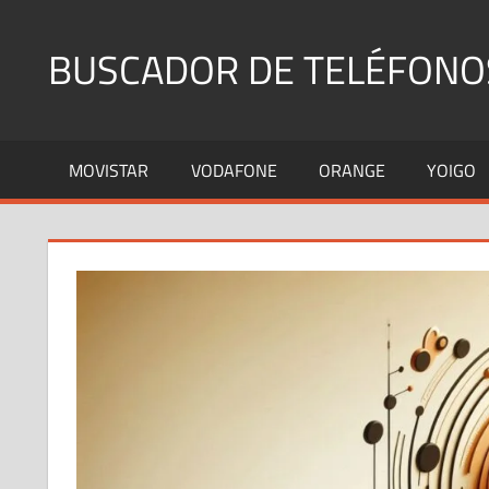
Saltar
al
BUSCADOR DE TELÉFONO
contenido
Identifica
Números
MOVISTAR
VODAFONE
ORANGE
YOIGO
Fijos
y
Móviles