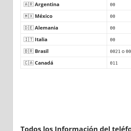
🇦🇷
Argentina
00
🇲🇽
México
00
🇩🇪
Alemania
00
🇮🇹
Italia
00
🇧🇷
Brasil
ο
0021
00
🇨🇦
Canadá
011
Todos los Información del telé