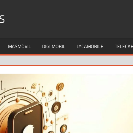
S
MÁSMÓVIL
DIGI MOBIL
LYCAMOBILE
TELECAB