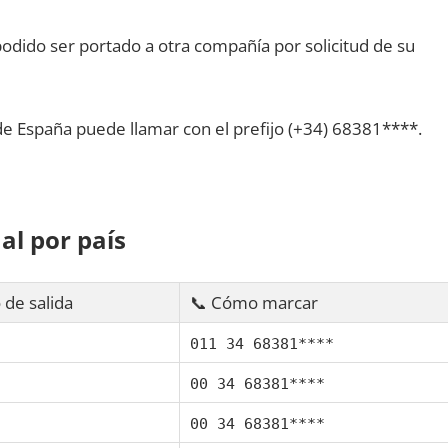
dido ser portado а otra compañía pοr solicitud dе su
dе España puede llamar сοn el prefijo (+34) 68381****.
al pοr país
 dе salida
📞 Cómo marcar
011 34 68381****
00 34 68381****
00 34 68381****