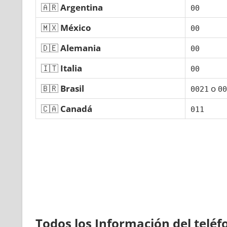
🇦🇷
Argentina
00
🇲🇽
México
00
🇩🇪
Alemania
00
🇮🇹
Italia
00
🇧🇷
Brasil
ο
0021
00
🇨🇦
Canadá
011
Todos los Información del telé