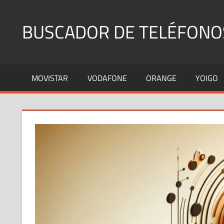
Saltar
al
BUSCADOR DE TELÉFONO
contenido
Identifica
Números
MOVISTAR
VODAFONE
ORANGE
YOIGO
Fijos
y
Móviles