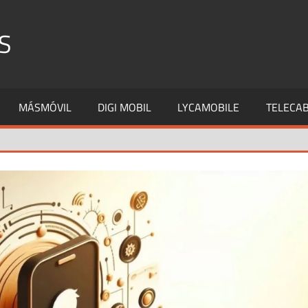
S
MÁSMÓVIL
DIGI MOBIL
LYCAMOBILE
TELECAB