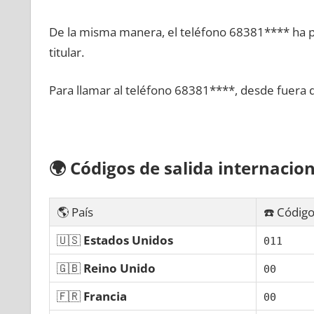
De la misma manera, el teléfono 68381**** ha po
titular.
Para llamar al teléfono 68381****, desde fuera 
🌍
Códigos dе salida internacion
🌎 País
☎️ Código
🇺🇸
Estados Unidos
011
🇬🇧
Reino Unido
00
🇫🇷
Francia
00