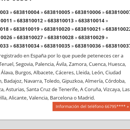
003
»
683810004
»
683810005
»
683810006
»
68381000
10011
»
683810012
»
683810013
»
683810014
»
018
»
683810019
»
683810020
»
683810021
»
68381002
10026
»
683810027
»
683810028
»
683810029
»
033
»
683810034
»
683810035
»
683810036
»
68381003
10041
»
683810042
»
683810043
»
683810044
»
egistrado en España por lo que puede peteneces cer a
048
»
683810049
»
683810050
»
683810051
»
68381005
, Teruel, Segovia, Palencia, Ávila, Zamora, Cuenca, Huesca,
10056
»
683810057
»
683810058
»
683810059
»
Álava, Burgos, Albacete, Cáceres, Lleida, León, Ciudad
063
»
683810064
»
683810065
»
683810066
»
68381006
aén, Badajoz, Navarra, Toledo, Gipuzkoa, Almería, Córdoba,
10071
»
683810072
»
683810073
»
683810074
»
, Asturias, Santa Cruz de Tenerife, A Coruña, Vizcaya, Las
078
»
683810079
»
683810080
»
683810081
»
68381008
lla, Alicante, Valencia, Barcelona o Madrid.
10086
»
683810087
»
683810088
»
683810089
»
Siguiente
Información del teléfono 66795****
093
»
683810094
»
683810095
»
683810096
»
68381009
entrada:
10101
»
683810102
»
683810103
»
683810104
»
108
»
683810109
»
683810110
»
683810111
»
68381011