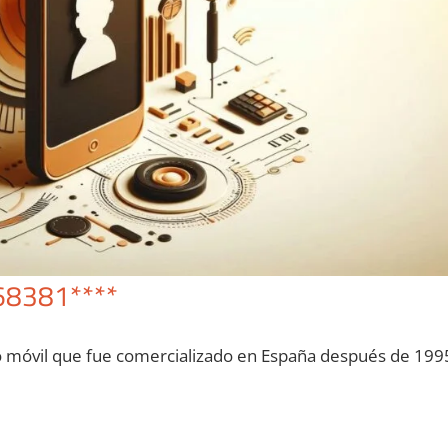
68381****
o móvil quе fue comercializado en España después dе 199