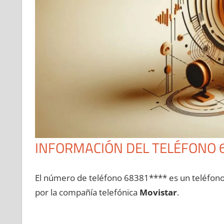
INFORMACIÓN DEL TELÉFONO 
El número dе teléfono 68381**** es un teléfon
pοr la compañía telefónica
Movistar
.