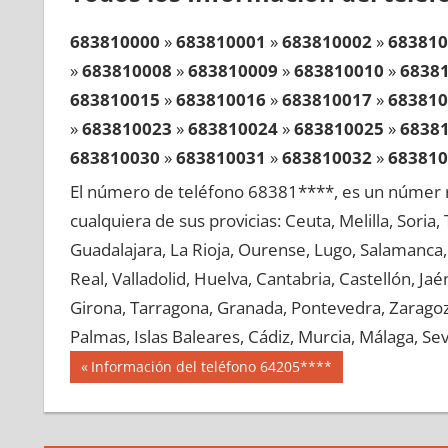
683810000
»
683810001
»
683810002
»
683810
»
683810008
»
683810009
»
683810010
»
6838
683810015
»
683810016
»
683810017
»
683810
»
683810023
»
683810024
»
683810025
»
6838
683810030
»
683810031
»
683810032
»
683810
»
683810038
»
683810039
»
683810040
»
6838
El número de teléfono 68381****, es un númer r
683810045
»
683810046
»
683810047
»
683810
cualquiera de sus provicias: Ceuta, Melilla, Soria
»
683810053
»
683810054
»
683810055
»
6838
Guadalajara, La Rioja, Ourense, Lugo, Salamanca, 
683810060
»
683810061
»
683810062
»
683810
Real, Valladolid, Huelva, Cantabria, Castellón, J
»
683810068
»
683810069
»
683810070
»
6838
Girona, Tarragona, Granada, Pontevedra, Zaragoza
683810075
»
683810076
»
683810077
»
683810
Palmas, Islas Baleares, Cádiz, Murcia, Málaga, Sevi
»
683810083
»
683810084
»
683810085
»
6838
Navegación
68381
Entrada
Información del teléfono 64205****
683810090
»
683810091
»
683810092
»
683810
anterior:
de
»
683810098
»
683810099
»
683810100
»
6838
entradas
683810105
»
683810106
»
683810107
»
683810