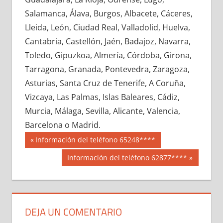
683960033
»
683960034
»
683960035
»
Salamanca, Álava, Burgos, Albacete, Cáceres,
683960036
»
683960037
»
683960038
»
Lleida, León, Ciudad Real, Valladolid, Huelva,
683960039
»
683960040
»
683960041
»
Cantabria, Castellón, Jaén, Badajoz, Navarra,
683960042
»
683960043
»
683960044
»
Toledo, Gipuzkoa, Almería, Córdoba, Girona,
683960045
»
683960046
»
683960047
»
Tarragona, Granada, Pontevedra, Zaragoza,
683960048
»
683960049
»
683960050
»
Asturias, Santa Cruz de Tenerife, A Coruña,
683960051
»
683960052
»
683960053
»
Vizcaya, Las Palmas, Islas Baleares, Cádiz,
683960054
»
683960055
»
683960056
»
Murcia, Málaga, Sevilla, Alicante, Valencia,
683960057
»
683960058
»
683960059
»
Barcelona o Madrid.
683960060
»
683960061
»
683960062
»
Navegación
68396
Entrada
Información del teléfono 65248****
683960063
»
683960064
»
683960065
»
anterior:
de
Siguiente
Información del teléfono 62877****
683960066
»
683960067
»
683960068
»
entrada:
entradas
683960069
»
683960070
»
683960071
»
683960072
»
683960073
»
683960074
»
683960075
»
683960076
»
683960077
»
DEJA UN COMENTARIO
683960078
»
683960079
»
683960080
»