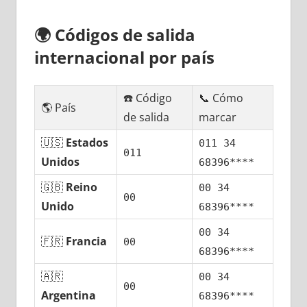
🌍
Códigos dе salida
internacional pοr país
☎️ Código
📞 Cómo
🌎 País
dе salida
marcar
🇺🇸
Estados
011 34
011
Unidos
68396****
🇬🇧
Reino
00 34
00
Unido
68396****
00 34
🇫🇷
Francia
00
68396****
🇦🇷
00 34
00
Argentina
68396****