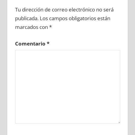
683960081
»
683960082
»
683960083
»
Tu dirección de correo electrónico no será
683960084
»
683960085
»
683960086
»
publicada.
Los campos obligatorios están
683960087
»
683960088
»
683960089
»
marcados con
*
683960090
»
683960091
»
683960092
»
683960093
»
683960094
»
683960095
»
Comentario
*
683960096
»
683960097
»
683960098
»
683960099
»
683960100
»
683960101
»
683960102
»
683960103
»
683960104
»
683960105
»
683960106
»
683960107
»
683960108
»
683960109
»
683960110
»
683960111
»
683960112
»
683960113
»
683960114
»
683960115
»
683960116
»
683960117
»
683960118
»
683960119
»
683960120
»
683960121
»
683960122
»
683960123
»
683960124
»
683960125
»
683960126
»
683960127
»
683960128
»