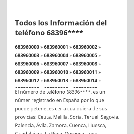
Todos los Información del
teléfono 68396****
683960000
»
683960001
»
683960002
»
683960003
»
683960004
»
683960005
»
683960006
»
683960007
»
683960008
»
683960009
»
683960010
»
683960011
»
683960012
»
683960013
»
683960014
»
683960015
»
683960016
»
683960017
»
El número de teléfono 68396****, es un
683960018
»
683960019
»
683960020
»
númer registrado en España por lo que
683960021
»
683960022
»
683960023
»
puede peteneces cer a cualquiera de sus
683960024
»
683960025
»
683960026
»
provicias: Ceuta, Melilla, Soria, Teruel, Segovia,
683960027
»
683960028
»
683960029
»
Palencia, Ávila, Zamora, Cuenca, Huesca,
683960030
»
683960031
»
683960032
»
Guadalajara, La Rioja, Ourense, Lugo,