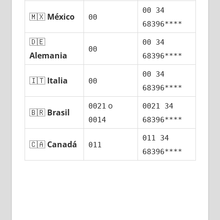
00 34
🇲🇽
México
00
68396****
🇩🇪
00 34
00
Alemania
68396****
00 34
🇮🇹
Italia
00
68396****
ο
0021
0021 34
🇧🇷
Brasil
0014
68396****
011 34
🇨🇦
Canadá
011
68396****