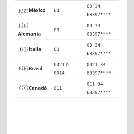
00 34
🇲🇽
México
00
68397****
🇩🇪
00 34
00
Alemania
68397****
00 34
🇮🇹
Italia
00
68397****
ο
0021
0021 34
🇧🇷
Brasil
0014
68397****
011 34
🇨🇦
Canadá
011
68397****