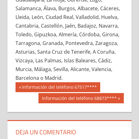
683970033
»
683970034
»
683970035
»
Salamanca, Álava, Burgos, Albacete, Cáceres,
683970036
»
683970037
»
683970038
»
Lleida, León, Ciudad Real, Valladolid, Huelva,
683970039
»
683970040
»
683970041
»
Cantabria, Castellón, Jaén, Badajoz, Navarra,
683970042
»
683970043
»
683970044
»
Toledo, Gipuzkoa, Almería, Córdoba, Girona,
683970045
»
683970046
»
683970047
»
Tarragona, Granada, Pontevedra, Zaragoza,
683970048
»
683970049
»
683970050
»
Asturias, Santa Cruz de Tenerife, A Coruña,
683970051
»
683970052
»
683970053
»
Vizcaya, Las Palmas, Islas Baleares, Cádiz,
683970054
»
683970055
»
683970056
»
Murcia, Málaga, Sevilla, Alicante, Valencia,
683970057
»
683970058
»
683970059
»
Barcelona o Madrid.
683970060
»
683970061
»
683970062
»
Navegación
68397
Entrada
Información del teléfono 67517****
683970063
»
683970064
»
683970065
»
anterior:
de
Siguiente
Información del teléfono 68873****
683970066
»
683970067
»
683970068
»
entrada:
entradas
683970069
»
683970070
»
683970071
»
683970072
»
683970073
»
683970074
»
683970075
»
683970076
»
683970077
»
DEJA UN COMENTARIO
683970078
»
683970079
»
683970080
»