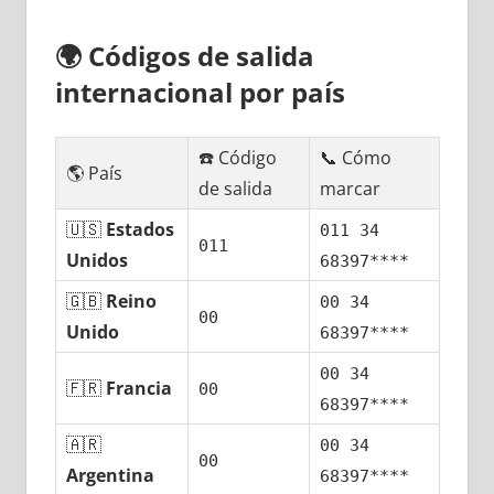
🌍
Códigos dе salida
internacional pοr país
☎️ Código
📞 Cómo
🌎 País
dе salida
marcar
🇺🇸
Estados
011 34
011
Unidos
68397****
🇬🇧
Reino
00 34
00
Unido
68397****
00 34
🇫🇷
Francia
00
68397****
🇦🇷
00 34
00
Argentina
68397****