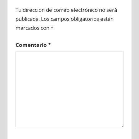
683970081
»
683970082
»
683970083
»
Tu dirección de correo electrónico no será
683970084
»
683970085
»
683970086
»
publicada.
Los campos obligatorios están
683970087
»
683970088
»
683970089
»
marcados con
*
683970090
»
683970091
»
683970092
»
683970093
»
683970094
»
683970095
»
Comentario
*
683970096
»
683970097
»
683970098
»
683970099
»
683970100
»
683970101
»
683970102
»
683970103
»
683970104
»
683970105
»
683970106
»
683970107
»
683970108
»
683970109
»
683970110
»
683970111
»
683970112
»
683970113
»
683970114
»
683970115
»
683970116
»
683970117
»
683970118
»
683970119
»
683970120
»
683970121
»
683970122
»
683970123
»
683970124
»
683970125
»
683970126
»
683970127
»
683970128
»