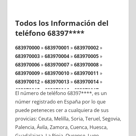
Todos los Información del
teléfono 68397****
683970000
»
683970001
»
683970002
»
683970003
»
683970004
»
683970005
»
683970006
»
683970007
»
683970008
»
683970009
»
683970010
»
683970011
»
683970012
»
683970013
»
683970014
»
683970015
»
683970016
»
683970017
»
El número de teléfono 68397****, es un
683970018
»
683970019
»
683970020
»
númer registrado en España por lo que
683970021
»
683970022
»
683970023
»
puede peteneces cer a cualquiera de sus
683970024
»
683970025
»
683970026
»
provicias: Ceuta, Melilla, Soria, Teruel, Segovia,
683970027
»
683970028
»
683970029
»
Palencia, Ávila, Zamora, Cuenca, Huesca,
683970030
»
683970031
»
683970032
»
Guadalajara, La Rioja, Ourense, Lugo,