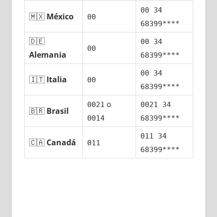
00 34
🇲🇽
México
00
68399****
🇩🇪
00 34
00
Alemania
68399****
00 34
🇮🇹
Italia
00
68399****
ο
0021
0021 34
🇧🇷
Brasil
0014
68399****
011 34
🇨🇦
Canadá
011
68399****