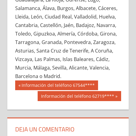
683990033
»
683990034
»
683990035
»
Salamanca, Álava, Burgos, Albacete, Cáceres,
683990036
»
683990037
»
683990038
»
Lleida, León, Ciudad Real, Valladolid, Huelva,
683990039
»
683990040
»
683990041
»
Cantabria, Castellón, Jaén, Badajoz, Navarra,
683990042
»
683990043
»
683990044
»
Toledo, Gipuzkoa, Almería, Córdoba, Girona,
683990045
»
683990046
»
683990047
»
Tarragona, Granada, Pontevedra, Zaragoza,
683990048
»
683990049
»
683990050
»
Asturias, Santa Cruz de Tenerife, A Coruña,
683990051
»
683990052
»
683990053
»
Vizcaya, Las Palmas, Islas Baleares, Cádiz,
683990054
»
683990055
»
683990056
»
Murcia, Málaga, Sevilla, Alicante, Valencia,
683990057
»
683990058
»
683990059
»
Barcelona o Madrid.
683990060
»
683990061
»
683990062
»
Navegación
68399
Entrada
Información del teléfono 67544****
683990063
»
683990064
»
683990065
»
anterior:
de
Siguiente
Información del teléfono 62719****
683990066
»
683990067
»
683990068
»
entrada:
entradas
683990069
»
683990070
»
683990071
»
683990072
»
683990073
»
683990074
»
683990075
»
683990076
»
683990077
»
DEJA UN COMENTARIO
683990078
»
683990079
»
683990080
»