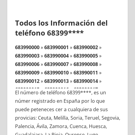
Todos los Información del
teléfono 68399****
683990000
»
683990001
»
683990002
»
683990003
»
683990004
»
683990005
»
683990006
»
683990007
»
683990008
»
683990009
»
683990010
»
683990011
»
683990012
»
683990013
»
683990014
»
683990015
»
683990016
»
683990017
»
El número de teléfono 68399****, es un
683990018
»
683990019
»
683990020
»
númer registrado en España por lo que
683990021
»
683990022
»
683990023
»
puede peteneces cer a cualquiera de sus
683990024
»
683990025
»
683990026
»
provicias: Ceuta, Melilla, Soria, Teruel, Segovia,
683990027
»
683990028
»
683990029
»
Palencia, Ávila, Zamora, Cuenca, Huesca,
683990030
»
683990031
»
683990032
»
Guadalajara, La Rioja, Ourense, Lugo,