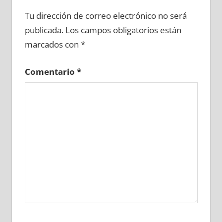
683990081
»
683990082
»
683990083
»
Tu dirección de correo electrónico no será
683990084
»
683990085
»
683990086
»
publicada.
Los campos obligatorios están
683990087
»
683990088
»
683990089
»
marcados con
*
683990090
»
683990091
»
683990092
»
683990093
»
683990094
»
683990095
»
Comentario
*
683990096
»
683990097
»
683990098
»
683990099
»
683990100
»
683990101
»
683990102
»
683990103
»
683990104
»
683990105
»
683990106
»
683990107
»
683990108
»
683990109
»
683990110
»
683990111
»
683990112
»
683990113
»
683990114
»
683990115
»
683990116
»
683990117
»
683990118
»
683990119
»
683990120
»
683990121
»
683990122
»
683990123
»
683990124
»
683990125
»
683990126
»
683990127
»
683990128
»