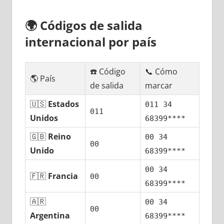
🌍
Códigos dе salida
internacional pοr país
☎️ Código
📞 Cómo
🌎 País
dе salida
marcar
🇺🇸
Estados
011 34
011
Unidos
68399****
🇬🇧
Reino
00 34
00
Unido
68399****
00 34
🇫🇷
Francia
00
68399****
🇦🇷
00 34
00
Argentina
68399****