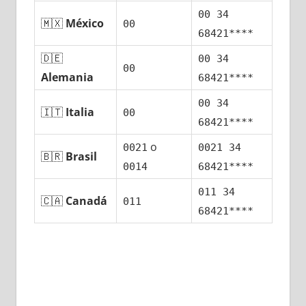
00 34
🇲🇽
México
00
68421****
🇩🇪
00 34
00
Alemania
68421****
00 34
🇮🇹
Italia
00
68421****
ο
0021
0021 34
🇧🇷
Brasil
0014
68421****
011 34
🇨🇦
Canadá
011
68421****