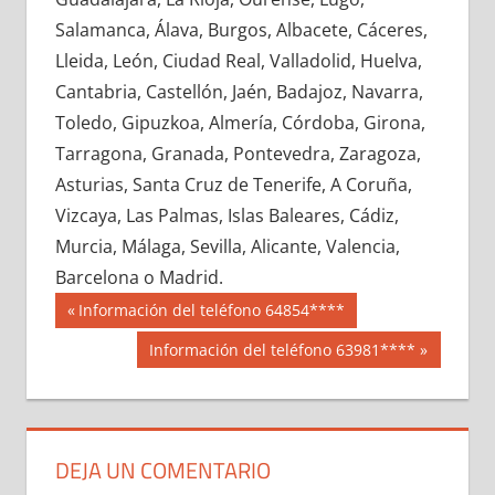
684210033
»
684210034
»
684210035
»
Salamanca, Álava, Burgos, Albacete, Cáceres,
684210036
»
684210037
»
684210038
»
Lleida, León, Ciudad Real, Valladolid, Huelva,
684210039
»
684210040
»
684210041
»
Cantabria, Castellón, Jaén, Badajoz, Navarra,
684210042
»
684210043
»
684210044
»
Toledo, Gipuzkoa, Almería, Córdoba, Girona,
684210045
»
684210046
»
684210047
»
Tarragona, Granada, Pontevedra, Zaragoza,
684210048
»
684210049
»
684210050
»
Asturias, Santa Cruz de Tenerife, A Coruña,
684210051
»
684210052
»
684210053
»
Vizcaya, Las Palmas, Islas Baleares, Cádiz,
684210054
»
684210055
»
684210056
»
Murcia, Málaga, Sevilla, Alicante, Valencia,
684210057
»
684210058
»
684210059
»
Barcelona o Madrid.
684210060
»
684210061
»
684210062
»
Navegación
68421
Entrada
Información del teléfono 64854****
684210063
»
684210064
»
684210065
»
anterior:
de
Siguiente
Información del teléfono 63981****
684210066
»
684210067
»
684210068
»
entrada:
entradas
684210069
»
684210070
»
684210071
»
684210072
»
684210073
»
684210074
»
684210075
»
684210076
»
684210077
»
DEJA UN COMENTARIO
684210078
»
684210079
»
684210080
»