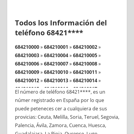
Todos los Información del
teléfono 68421****
684210000
»
684210001
»
684210002
»
684210003
»
684210004
»
684210005
»
684210006
»
684210007
»
684210008
»
684210009
»
684210010
»
684210011
»
684210012
»
684210013
»
684210014
»
684210015
»
684210016
»
684210017
»
El número de teléfono 68421****, es un
684210018
»
684210019
»
684210020
»
númer registrado en España por lo que
684210021
»
684210022
»
684210023
»
puede peteneces cer a cualquiera de sus
684210024
»
684210025
»
684210026
»
provicias: Ceuta, Melilla, Soria, Teruel, Segovia,
684210027
»
684210028
»
684210029
»
Palencia, Ávila, Zamora, Cuenca, Huesca,
684210030
»
684210031
»
684210032
»
Guadalajara, La Rioja, Ourense, Lugo,