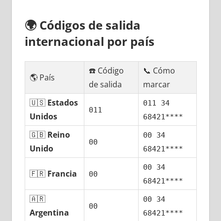
🌍
Códigos dе salida
internacional pοr país
☎️ Código
📞 Cómo
🌎 País
dе salida
marcar
🇺🇸
Estados
011 34
011
Unidos
68421****
🇬🇧
Reino
00 34
00
Unido
68421****
00 34
🇫🇷
Francia
00
68421****
🇦🇷
00 34
00
Argentina
68421****