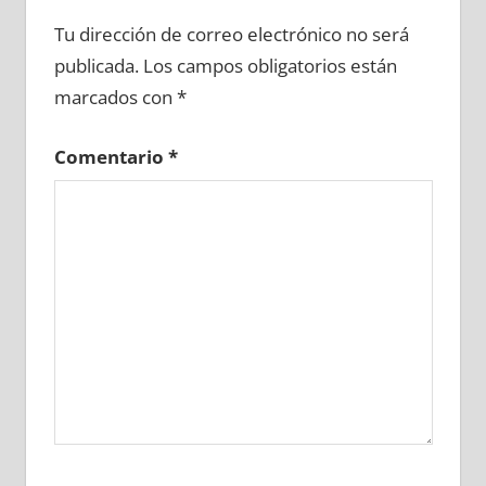
684210081
»
684210082
»
684210083
»
Tu dirección de correo electrónico no será
684210084
»
684210085
»
684210086
»
publicada.
Los campos obligatorios están
684210087
»
684210088
»
684210089
»
marcados con
*
684210090
»
684210091
»
684210092
»
684210093
»
684210094
»
684210095
»
Comentario
*
684210096
»
684210097
»
684210098
»
684210099
»
684210100
»
684210101
»
684210102
»
684210103
»
684210104
»
684210105
»
684210106
»
684210107
»
684210108
»
684210109
»
684210110
»
684210111
»
684210112
»
684210113
»
684210114
»
684210115
»
684210116
»
684210117
»
684210118
»
684210119
»
684210120
»
684210121
»
684210122
»
684210123
»
684210124
»
684210125
»
684210126
»
684210127
»
684210128
»