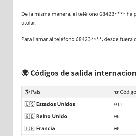
De la misma manera, el teléfono 68423**** ha po
titular.
Para llamar al teléfono 68423****, desde fuera 
🌍
Códigos dе salida internacion
🌎 País
☎️ Código
🇺🇸
Estados Unidos
011
🇬🇧
Reino Unido
00
🇫🇷
Francia
00