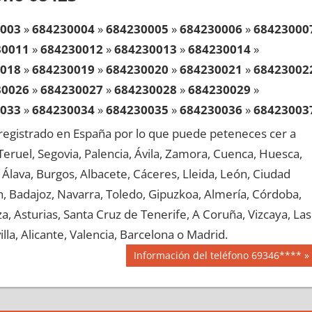
003
»
684230004
»
684230005
»
684230006
»
68423000
30011
»
684230012
»
684230013
»
684230014
»
018
»
684230019
»
684230020
»
684230021
»
68423002
30026
»
684230027
»
684230028
»
684230029
»
033
»
684230034
»
684230035
»
684230036
»
68423003
30041
»
684230042
»
684230043
»
684230044
»
egistrado en España por lo que puede peteneces cer a
048
»
684230049
»
684230050
»
684230051
»
68423005
, Teruel, Segovia, Palencia, Ávila, Zamora, Cuenca, Huesca,
30056
»
684230057
»
684230058
»
684230059
»
Álava, Burgos, Albacete, Cáceres, Lleida, León, Ciudad
063
»
684230064
»
684230065
»
684230066
»
68423006
aén, Badajoz, Navarra, Toledo, Gipuzkoa, Almería, Córdoba,
30071
»
684230072
»
684230073
»
684230074
»
, Asturias, Santa Cruz de Tenerife, A Coruña, Vizcaya, Las
078
»
684230079
»
684230080
»
684230081
»
68423008
lla, Alicante, Valencia, Barcelona o Madrid.
30086
»
684230087
»
684230088
»
684230089
»
Siguiente
Información del teléfono 69346****
093
»
684230094
»
684230095
»
684230096
»
68423009
entrada:
30101
»
684230102
»
684230103
»
684230104
»
108
»
684230109
»
684230110
»
684230111
»
68423011