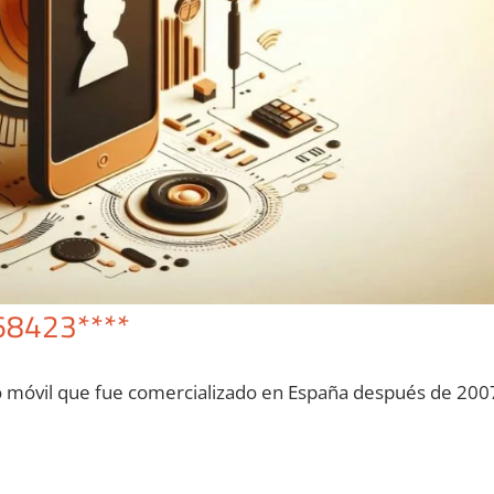
68423****
o móvil quе fue comercializado en España después dе 200