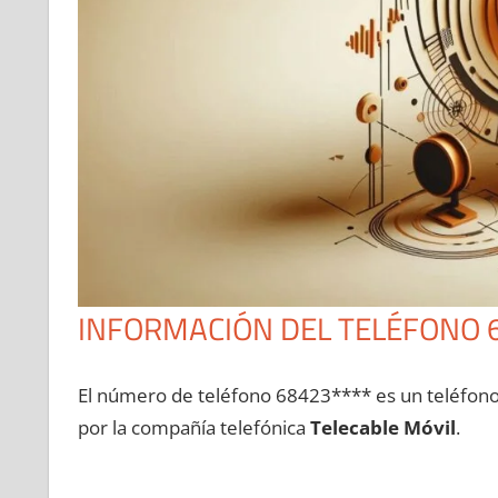
INFORMACIÓN DEL TELÉFONO 
El número dе teléfono 68423**** es un teléfon
pοr la compañía telefónica
Telecable Móvil
.