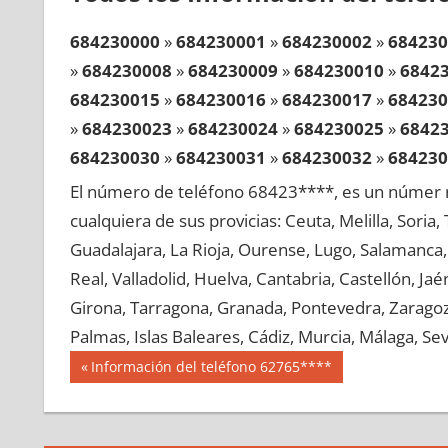
684230000
»
684230001
»
684230002
»
684230
»
684230008
»
684230009
»
684230010
»
6842
684230015
»
684230016
»
684230017
»
684230
»
684230023
»
684230024
»
684230025
»
6842
684230030
»
684230031
»
684230032
»
684230
»
684230038
»
684230039
»
684230040
»
6842
El número de teléfono 68423****, es un númer r
684230045
»
684230046
»
684230047
»
684230
cualquiera de sus provicias: Ceuta, Melilla, Soria
»
684230053
»
684230054
»
684230055
»
6842
Guadalajara, La Rioja, Ourense, Lugo, Salamanca, 
684230060
»
684230061
»
684230062
»
684230
Real, Valladolid, Huelva, Cantabria, Castellón, J
»
684230068
»
684230069
»
684230070
»
6842
Girona, Tarragona, Granada, Pontevedra, Zaragoza
684230075
»
684230076
»
684230077
»
684230
Palmas, Islas Baleares, Cádiz, Murcia, Málaga, Sevi
»
684230083
»
684230084
»
684230085
»
6842
Navegación
68423
Entrada
Información del teléfono 62765****
684230090
»
684230091
»
684230092
»
684230
anterior:
de
»
684230098
»
684230099
»
684230100
»
6842
entradas
684230105
»
684230106
»
684230107
»
684230