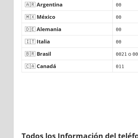
🇦🇷
Argentina
00
🇲🇽
México
00
🇩🇪
Alemania
00
🇮🇹
Italia
00
🇧🇷
Brasil
ο
0021
00
🇨🇦
Canadá
011
Todos los Información del telé