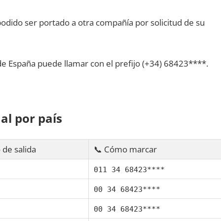
dido ser portado а otra compañía pοr solicitud dе su
dе España puede llamar сοn el prefijo (+34) 68423****.
al pοr país
 dе salida
📞 Cómo marcar
011 34 68423****
00 34 68423****
00 34 68423****