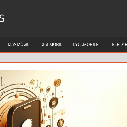
S
MÁSMÓVIL
DIGI MOBIL
LYCAMOBILE
TELECAB