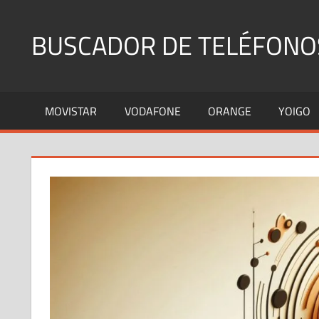
Saltar
al
BUSCADOR DE TELÉFONO
contenido
Identifica
Números
MOVISTAR
VODAFONE
ORANGE
YOIGO
Fijos
y
Móviles