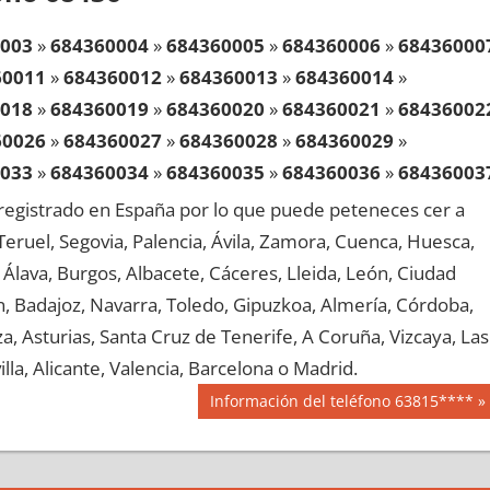
003
»
684360004
»
684360005
»
684360006
»
68436000
60011
»
684360012
»
684360013
»
684360014
»
018
»
684360019
»
684360020
»
684360021
»
68436002
60026
»
684360027
»
684360028
»
684360029
»
033
»
684360034
»
684360035
»
684360036
»
68436003
60041
»
684360042
»
684360043
»
684360044
»
egistrado en España por lo que puede peteneces cer a
048
»
684360049
»
684360050
»
684360051
»
68436005
, Teruel, Segovia, Palencia, Ávila, Zamora, Cuenca, Huesca,
60056
»
684360057
»
684360058
»
684360059
»
Álava, Burgos, Albacete, Cáceres, Lleida, León, Ciudad
063
»
684360064
»
684360065
»
684360066
»
68436006
aén, Badajoz, Navarra, Toledo, Gipuzkoa, Almería, Córdoba,
60071
»
684360072
»
684360073
»
684360074
»
, Asturias, Santa Cruz de Tenerife, A Coruña, Vizcaya, Las
078
»
684360079
»
684360080
»
684360081
»
68436008
lla, Alicante, Valencia, Barcelona o Madrid.
60086
»
684360087
»
684360088
»
684360089
»
Siguiente
Información del teléfono 63815****
093
»
684360094
»
684360095
»
684360096
»
68436009
entrada:
60101
»
684360102
»
684360103
»
684360104
»
108
»
684360109
»
684360110
»
684360111
»
68436011