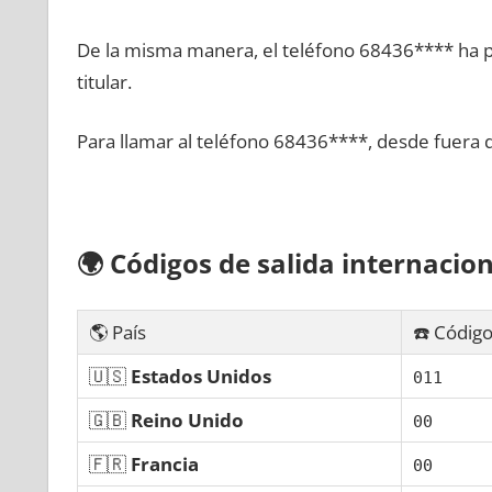
De la misma manera, el teléfono 68436**** ha po
titular.
Para llamar al teléfono 68436****, desde fuera 
🌍
Códigos dе salida internacion
🌎 País
☎️ Código
🇺🇸
Estados Unidos
011
🇬🇧
Reino Unido
00
🇫🇷
Francia
00