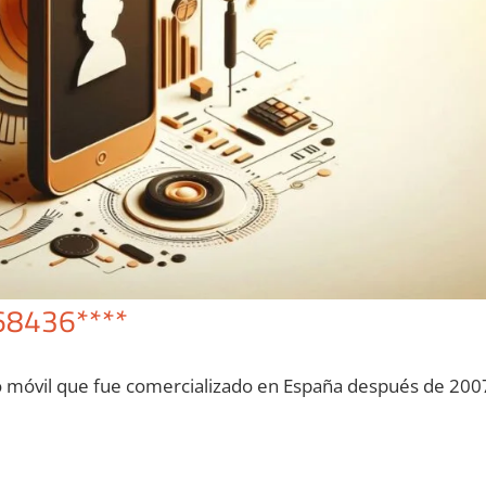
68436****
o móvil quе fue comercializado en España después dе 200