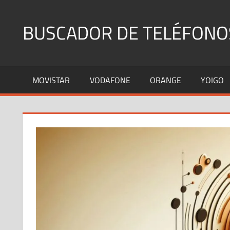
Saltar
al
BUSCADOR DE TELÉFONO
contenido
Identifica
Números
MOVISTAR
VODAFONE
ORANGE
YOIGO
Fijos
y
Móviles