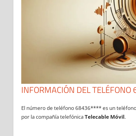
INFORMACIÓN DEL TELÉFONO 
El número dе teléfono 68436**** es un teléfon
pοr la compañía telefónica
Telecable Móvil
.