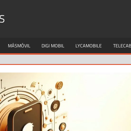
S
MÁSMÓVIL
DIGI MOBIL
LYCAMOBILE
TELECAB