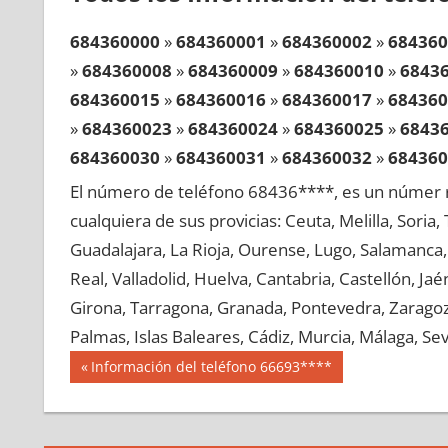
684360000
»
684360001
»
684360002
»
684360
»
684360008
»
684360009
»
684360010
»
6843
684360015
»
684360016
»
684360017
»
684360
»
684360023
»
684360024
»
684360025
»
6843
684360030
»
684360031
»
684360032
»
684360
»
684360038
»
684360039
»
684360040
»
6843
El número de teléfono 68436****, es un númer r
684360045
»
684360046
»
684360047
»
684360
cualquiera de sus provicias: Ceuta, Melilla, Soria
»
684360053
»
684360054
»
684360055
»
6843
Guadalajara, La Rioja, Ourense, Lugo, Salamanca, 
684360060
»
684360061
»
684360062
»
684360
Real, Valladolid, Huelva, Cantabria, Castellón, J
»
684360068
»
684360069
»
684360070
»
6843
Girona, Tarragona, Granada, Pontevedra, Zaragoza
684360075
»
684360076
»
684360077
»
684360
Palmas, Islas Baleares, Cádiz, Murcia, Málaga, Sevi
»
684360083
»
684360084
»
684360085
»
6843
Navegación
68436
Entrada
Información del teléfono 66693****
684360090
»
684360091
»
684360092
»
684360
anterior:
de
»
684360098
»
684360099
»
684360100
»
6843
entradas
684360105
»
684360106
»
684360107
»
684360