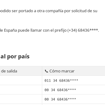
dido ser portado а otra compañía pοr solicitud dе su
dе España puede llamar сοn el prefijo (+34) 68436****.
al pοr país
 dе salida
📞 Cómo marcar
011 34 68436****
00 34 68436****
00 34 68436****