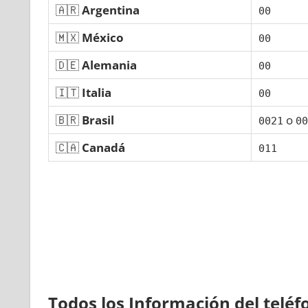
🇦🇷
Argentina
00
🇲🇽
México
00
🇩🇪
Alemania
00
🇮🇹
Italia
00
🇧🇷
Brasil
ο
0021
00
🇨🇦
Canadá
011
Todos los Información del telé