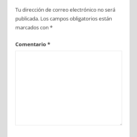
684410081
»
684410082
»
684410083
»
Tu dirección de correo electrónico no será
684410084
»
684410085
»
684410086
»
publicada.
Los campos obligatorios están
684410087
»
684410088
»
684410089
»
marcados con
*
684410090
»
684410091
»
684410092
»
684410093
»
684410094
»
684410095
»
Comentario
*
684410096
»
684410097
»
684410098
»
684410099
»
684410100
»
684410101
»
684410102
»
684410103
»
684410104
»
684410105
»
684410106
»
684410107
»
684410108
»
684410109
»
684410110
»
684410111
»
684410112
»
684410113
»
684410114
»
684410115
»
684410116
»
684410117
»
684410118
»
684410119
»
684410120
»
684410121
»
684410122
»
684410123
»
684410124
»
684410125
»
684410126
»
684410127
»
684410128
»