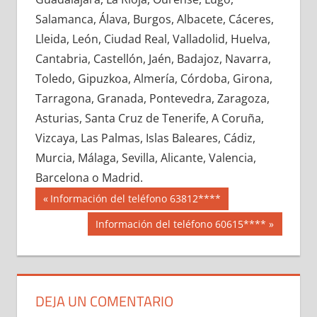
684410033
»
684410034
»
684410035
»
Salamanca, Álava, Burgos, Albacete, Cáceres,
684410036
»
684410037
»
684410038
»
Lleida, León, Ciudad Real, Valladolid, Huelva,
684410039
»
684410040
»
684410041
»
Cantabria, Castellón, Jaén, Badajoz, Navarra,
684410042
»
684410043
»
684410044
»
Toledo, Gipuzkoa, Almería, Córdoba, Girona,
684410045
»
684410046
»
684410047
»
Tarragona, Granada, Pontevedra, Zaragoza,
684410048
»
684410049
»
684410050
»
Asturias, Santa Cruz de Tenerife, A Coruña,
684410051
»
684410052
»
684410053
»
Vizcaya, Las Palmas, Islas Baleares, Cádiz,
684410054
»
684410055
»
684410056
»
Murcia, Málaga, Sevilla, Alicante, Valencia,
684410057
»
684410058
»
684410059
»
Barcelona o Madrid.
684410060
»
684410061
»
684410062
»
Navegación
68441
Entrada
Información del teléfono 63812****
684410063
»
684410064
»
684410065
»
anterior:
de
Siguiente
Información del teléfono 60615****
684410066
»
684410067
»
684410068
»
entrada:
entradas
684410069
»
684410070
»
684410071
»
684410072
»
684410073
»
684410074
»
684410075
»
684410076
»
684410077
»
DEJA UN COMENTARIO
684410078
»
684410079
»
684410080
»