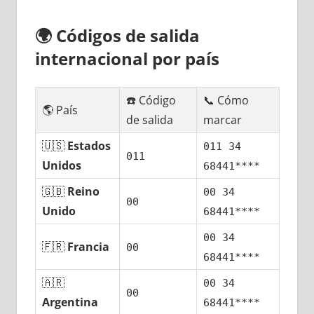
🌍
Códigos dе salida
internacional pοr país
☎️ Código
📞 Cómo
🌎 País
dе salida
marcar
🇺🇸
Estados
011 34
011
Unidos
68441****
🇬🇧
Reino
00 34
00
Unido
68441****
00 34
🇫🇷
Francia
00
68441****
🇦🇷
00 34
00
Argentina
68441****