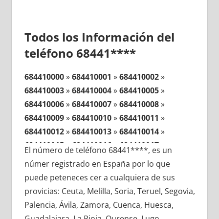
Todos los Información del
teléfono 68441****
684410000
»
684410001
»
684410002
»
684410003
»
684410004
»
684410005
»
684410006
»
684410007
»
684410008
»
684410009
»
684410010
»
684410011
»
684410012
»
684410013
»
684410014
»
684410015
»
684410016
»
684410017
»
El número de teléfono 68441****, es un
684410018
»
684410019
»
684410020
»
númer registrado en España por lo que
684410021
»
684410022
»
684410023
»
puede peteneces cer a cualquiera de sus
684410024
»
684410025
»
684410026
»
provicias: Ceuta, Melilla, Soria, Teruel, Segovia,
684410027
»
684410028
»
684410029
»
Palencia, Ávila, Zamora, Cuenca, Huesca,
684410030
»
684410031
»
684410032
»
Guadalajara, La Rioja, Ourense, Lugo,