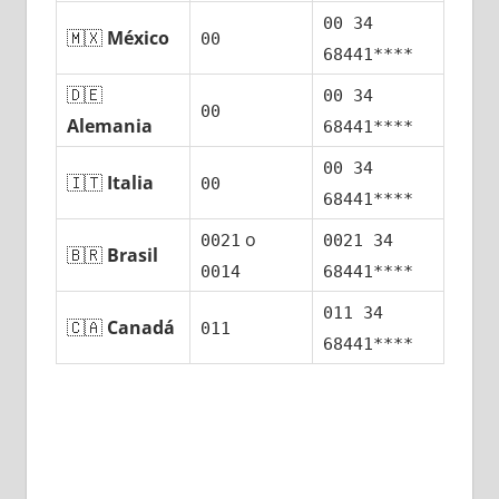
00 34
🇲🇽
México
00
68441****
🇩🇪
00 34
00
Alemania
68441****
00 34
🇮🇹
Italia
00
68441****
ο
0021
0021 34
🇧🇷
Brasil
0014
68441****
011 34
🇨🇦
Canadá
011
68441****