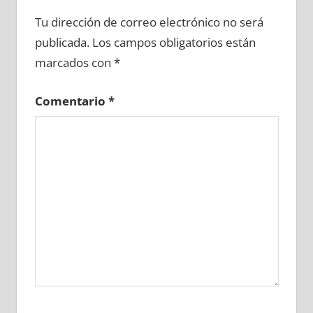
684480081
»
684480082
»
684480083
»
Tu dirección de correo electrónico no será
684480084
»
684480085
»
684480086
»
publicada.
Los campos obligatorios están
684480087
»
684480088
»
684480089
»
marcados con
*
684480090
»
684480091
»
684480092
»
684480093
»
684480094
»
684480095
»
Comentario
*
684480096
»
684480097
»
684480098
»
684480099
»
684480100
»
684480101
»
684480102
»
684480103
»
684480104
»
684480105
»
684480106
»
684480107
»
684480108
»
684480109
»
684480110
»
684480111
»
684480112
»
684480113
»
684480114
»
684480115
»
684480116
»
684480117
»
684480118
»
684480119
»
684480120
»
684480121
»
684480122
»
684480123
»
684480124
»
684480125
»
684480126
»
684480127
»
684480128
»