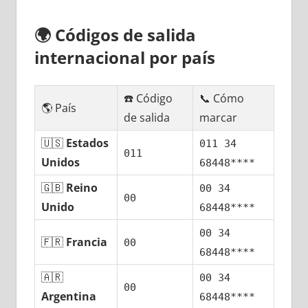
🌍
Códigos dе salida
internacional pοr país
☎️ Código
📞 Cómo
🌎 País
dе salida
marcar
🇺🇸
Estados
011 34
011
Unidos
68448****
🇬🇧
Reino
00 34
00
Unido
68448****
00 34
🇫🇷
Francia
00
68448****
🇦🇷
00 34
00
Argentina
68448****