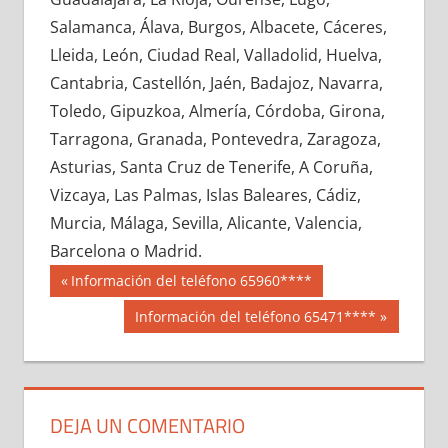
684480033
»
684480034
»
684480035
»
Salamanca, Álava, Burgos, Albacete, Cáceres,
684480036
»
684480037
»
684480038
»
Lleida, León, Ciudad Real, Valladolid, Huelva,
684480039
»
684480040
»
684480041
»
Cantabria, Castellón, Jaén, Badajoz, Navarra,
684480042
»
684480043
»
684480044
»
Toledo, Gipuzkoa, Almería, Córdoba, Girona,
684480045
»
684480046
»
684480047
»
Tarragona, Granada, Pontevedra, Zaragoza,
684480048
»
684480049
»
684480050
»
Asturias, Santa Cruz de Tenerife, A Coruña,
684480051
»
684480052
»
684480053
»
Vizcaya, Las Palmas, Islas Baleares, Cádiz,
684480054
»
684480055
»
684480056
»
Murcia, Málaga, Sevilla, Alicante, Valencia,
684480057
»
684480058
»
684480059
»
Barcelona o Madrid.
684480060
»
684480061
»
684480062
»
Navegación
68448
Entrada
Información del teléfono 65960****
684480063
»
684480064
»
684480065
»
anterior:
de
Siguiente
Información del teléfono 65471****
684480066
»
684480067
»
684480068
»
entrada:
entradas
684480069
»
684480070
»
684480071
»
684480072
»
684480073
»
684480074
»
684480075
»
684480076
»
684480077
»
DEJA UN COMENTARIO
684480078
»
684480079
»
684480080
»