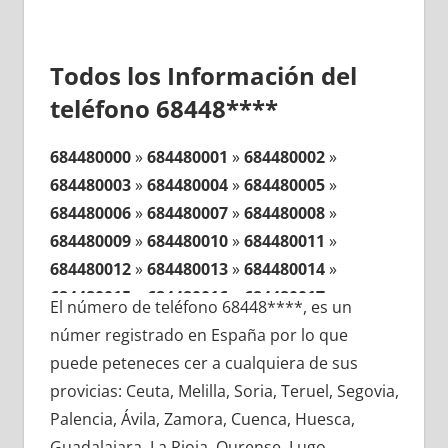
Todos los Información del
teléfono 68448****
684480000
»
684480001
»
684480002
»
684480003
»
684480004
»
684480005
»
684480006
»
684480007
»
684480008
»
684480009
»
684480010
»
684480011
»
684480012
»
684480013
»
684480014
»
684480015
»
684480016
»
684480017
»
El número de teléfono 68448****, es un
684480018
»
684480019
»
684480020
»
númer registrado en España por lo que
684480021
»
684480022
»
684480023
»
puede peteneces cer a cualquiera de sus
684480024
»
684480025
»
684480026
»
provicias: Ceuta, Melilla, Soria, Teruel, Segovia,
684480027
»
684480028
»
684480029
»
Palencia, Ávila, Zamora, Cuenca, Huesca,
684480030
»
684480031
»
684480032
»
Guadalajara, La Rioja, Ourense, Lugo,