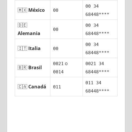
00 34
🇲🇽
México
00
68448****
🇩🇪
00 34
00
Alemania
68448****
00 34
🇮🇹
Italia
00
68448****
ο
0021
0021 34
🇧🇷
Brasil
0014
68448****
011 34
🇨🇦
Canadá
011
68448****