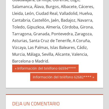
684490033
»
684490034
»
684490035
»
Salamanca, Álava, Burgos, Albacete, Cáceres,
684490036
»
684490037
»
684490038
»
Lleida, León, Ciudad Real, Valladolid, Huelva,
684490039
»
684490040
»
684490041
»
Cantabria, Castellón, Jaén, Badajoz, Navarra,
684490042
»
684490043
»
684490044
»
Toledo, Gipuzkoa, Almería, Córdoba, Girona,
684490045
»
684490046
»
684490047
»
Tarragona, Granada, Pontevedra, Zaragoza,
684490048
»
684490049
»
684490050
»
Asturias, Santa Cruz de Tenerife, A Coruña,
684490051
»
684490052
»
684490053
»
Vizcaya, Las Palmas, Islas Baleares, Cádiz,
684490054
»
684490055
»
684490056
»
Murcia, Málaga, Sevilla, Alicante, Valencia,
684490057
»
684490058
»
684490059
»
Barcelona o Madrid.
684490060
»
684490061
»
684490062
»
Navegación
68449
Entrada
Información del teléfono 66594****
684490063
»
684490064
»
684490065
»
anterior:
de
Siguiente
Información del teléfono 62682****
684490066
»
684490067
»
684490068
»
entrada:
entradas
684490069
»
684490070
»
684490071
»
684490072
»
684490073
»
684490074
»
684490075
»
684490076
»
684490077
»
DEJA UN COMENTARIO
684490078
»
684490079
»
684490080
»