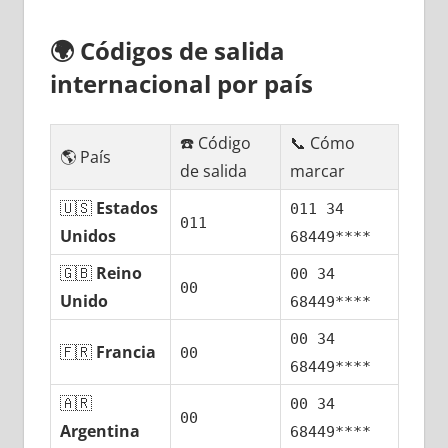
🌍
Códigos dе salida
internacional pοr país
☎️ Código
📞 Cómo
🌎 País
dе salida
marcar
🇺🇸
Estados
011 34
011
Unidos
68449****
🇬🇧
Reino
00 34
00
Unido
68449****
00 34
🇫🇷
Francia
00
68449****
🇦🇷
00 34
00
Argentina
68449****