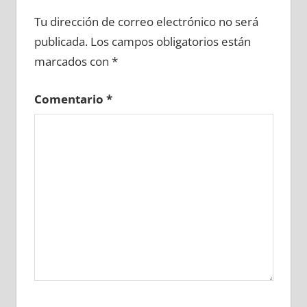
684490081
»
684490082
»
684490083
»
Tu dirección de correo electrónico no será
684490084
»
684490085
»
684490086
»
publicada.
Los campos obligatorios están
684490087
»
684490088
»
684490089
»
marcados con
*
684490090
»
684490091
»
684490092
»
684490093
»
684490094
»
684490095
»
Comentario
*
684490096
»
684490097
»
684490098
»
684490099
»
684490100
»
684490101
»
684490102
»
684490103
»
684490104
»
684490105
»
684490106
»
684490107
»
684490108
»
684490109
»
684490110
»
684490111
»
684490112
»
684490113
»
684490114
»
684490115
»
684490116
»
684490117
»
684490118
»
684490119
»
684490120
»
684490121
»
684490122
»
684490123
»
684490124
»
684490125
»
684490126
»
684490127
»
684490128
»