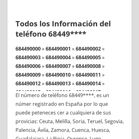
Todos los Información del
teléfono 68449****
684490000
»
684490001
»
684490002
»
684490003
»
684490004
»
684490005
»
684490006
»
684490007
»
684490008
»
684490009
»
684490010
»
684490011
»
684490012
»
684490013
»
684490014
»
684490015
»
684490016
»
684490017
»
El número de teléfono 68449****, es un
684490018
»
684490019
»
684490020
»
númer registrado en España por lo que
684490021
»
684490022
»
684490023
»
puede peteneces cer a cualquiera de sus
684490024
»
684490025
»
684490026
»
provicias: Ceuta, Melilla, Soria, Teruel, Segovia,
684490027
»
684490028
»
684490029
»
Palencia, Ávila, Zamora, Cuenca, Huesca,
684490030
»
684490031
»
684490032
»
Guadalajara, La Rioja, Ourense, Lugo,