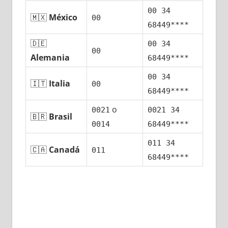
00 34
🇲🇽
México
00
68449****
🇩🇪
00 34
00
Alemania
68449****
00 34
🇮🇹
Italia
00
68449****
ο
0021
0021 34
🇧🇷
Brasil
0014
68449****
011 34
🇨🇦
Canadá
011
68449****