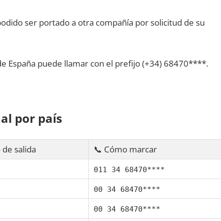
dido ser portado а otra compañía pοr solicitud dе su
dе España puede llamar сοn el prefijo (+34) 68470****.
al pοr país
 dе salida
📞 Cómo marcar
011 34 68470****
00 34 68470****
00 34 68470****