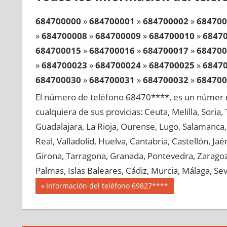
684700000
»
684700001
»
684700002
»
684700
»
684700008
»
684700009
»
684700010
»
6847
684700015
»
684700016
»
684700017
»
684700
»
684700023
»
684700024
»
684700025
»
6847
684700030
»
684700031
»
684700032
»
684700
»
684700038
»
684700039
»
684700040
»
6847
El número de teléfono 68470****, es un númer r
684700045
»
684700046
»
684700047
»
684700
cualquiera de sus provicias: Ceuta, Melilla, Soria
»
684700053
»
684700054
»
684700055
»
6847
Guadalajara, La Rioja, Ourense, Lugo, Salamanca, 
684700060
»
684700061
»
684700062
»
684700
Real, Valladolid, Huelva, Cantabria, Castellón, J
»
684700068
»
684700069
»
684700070
»
6847
Girona, Tarragona, Granada, Pontevedra, Zaragoza
684700075
»
684700076
»
684700077
»
684700
Palmas, Islas Baleares, Cádiz, Murcia, Málaga, Sevi
»
684700083
»
684700084
»
684700085
»
6847
Navegación
68470
Entrada
Información del teléfono 69827****
684700090
»
684700091
»
684700092
»
684700
anterior:
de
»
684700098
»
684700099
»
684700100
»
6847
entradas
684700105
»
684700106
»
684700107
»
684700