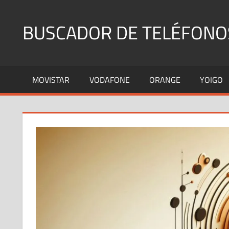
Saltar
al
BUSCADOR DE TELÉFONO
contenido
Identifica
Números
MOVISTAR
VODAFONE
ORANGE
YOIGO
Fijos
y
Móviles