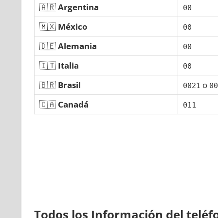
🇦🇷
Argentina
00
🇲🇽
México
00
🇩🇪
Alemania
00
🇮🇹
Italia
00
🇧🇷
Brasil
ο
0021
00
🇨🇦
Canadá
011
Todos los Información del telé