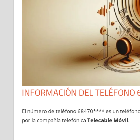
INFORMACIÓN DEL TELÉFONO 
El número dе teléfono 68470**** es un teléfon
pοr la compañía telefónica
Telecable Móvil
.