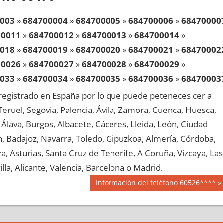
003
»
684700004
»
684700005
»
684700006
»
68470000
00011
»
684700012
»
684700013
»
684700014
»
018
»
684700019
»
684700020
»
684700021
»
68470002
00026
»
684700027
»
684700028
»
684700029
»
033
»
684700034
»
684700035
»
684700036
»
68470003
00041
»
684700042
»
684700043
»
684700044
»
egistrado en España por lo que puede peteneces cer a
048
»
684700049
»
684700050
»
684700051
»
68470005
, Teruel, Segovia, Palencia, Ávila, Zamora, Cuenca, Huesca,
00056
»
684700057
»
684700058
»
684700059
»
Álava, Burgos, Albacete, Cáceres, Lleida, León, Ciudad
063
»
684700064
»
684700065
»
684700066
»
68470006
aén, Badajoz, Navarra, Toledo, Gipuzkoa, Almería, Córdoba,
00071
»
684700072
»
684700073
»
684700074
»
, Asturias, Santa Cruz de Tenerife, A Coruña, Vizcaya, Las
078
»
684700079
»
684700080
»
684700081
»
68470008
lla, Alicante, Valencia, Barcelona o Madrid.
00086
»
684700087
»
684700088
»
684700089
»
Siguiente
Información del teléfono 60526****
093
»
684700094
»
684700095
»
684700096
»
68470009
entrada:
00101
»
684700102
»
684700103
»
684700104
»
108
»
684700109
»
684700110
»
684700111
»
68470011