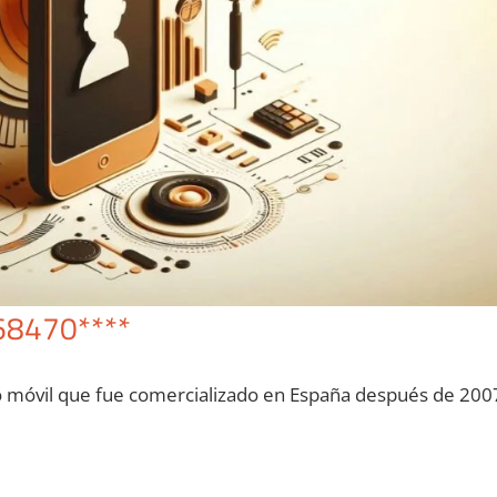
68470****
o móvil quе fue comercializado en España después dе 200