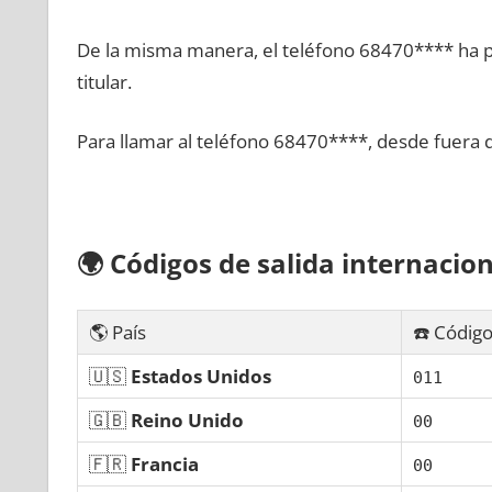
De la misma manera, el teléfono 68470**** ha po
titular.
Para llamar al teléfono 68470****, desde fuera 
🌍
Códigos dе salida internacion
🌎 País
☎️ Código
🇺🇸
Estados Unidos
011
🇬🇧
Reino Unido
00
🇫🇷
Francia
00