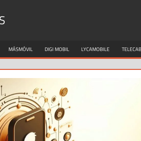
S
MÁSMÓVIL
DIGI MOBIL
LYCAMOBILE
TELECAB