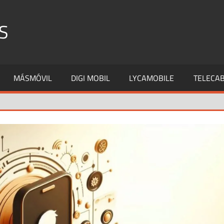
S
MÁSMÓVIL
DIGI MOBIL
LYCAMOBILE
TELECAB