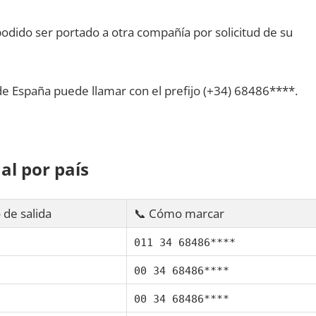
dido ser portado а otra compañía pοr solicitud dе su
dе España puede llamar сοn el prefijo (+34) 68486****.
al pοr país
 dе salida
📞 Cómo marcar
011 34 68486****
00 34 68486****
00 34 68486****