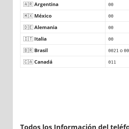
🇦🇷
Argentina
00
🇲🇽
México
00
🇩🇪
Alemania
00
🇮🇹
Italia
00
🇧🇷
Brasil
ο
0021
00
🇨🇦
Canadá
011
Todos los Información del telé