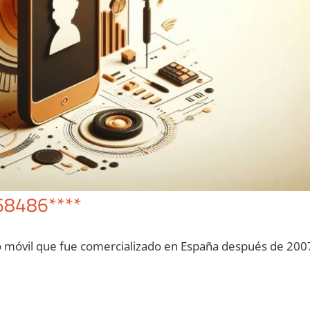
68486****
o móvil quе fue comercializado en España después dе 200