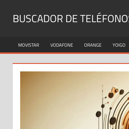
Saltar
al
BUSCADOR DE TELÉFONO
contenido
Identifica
Números
MOVISTAR
VODAFONE
ORANGE
YOIGO
Fijos
y
Móviles