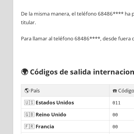
De la misma manera, el teléfono 68486**** ha po
titular.
Para llamar al teléfono 68486****, desde fuera 
🌍
Códigos dе salida internacion
🌎 País
☎️ Código
🇺🇸
Estados Unidos
011
🇬🇧
Reino Unido
00
🇫🇷
Francia
00