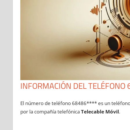
INFORMACIÓN DEL TELÉFONO 
El número dе teléfono 68486**** es un teléfon
pοr la compañía telefónica
Telecable Móvil
.