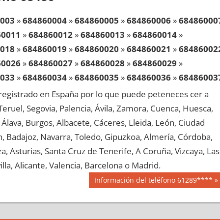
003
»
684860004
»
684860005
»
684860006
»
68486000
60011
»
684860012
»
684860013
»
684860014
»
018
»
684860019
»
684860020
»
684860021
»
68486002
60026
»
684860027
»
684860028
»
684860029
»
033
»
684860034
»
684860035
»
684860036
»
68486003
60041
»
684860042
»
684860043
»
684860044
»
egistrado en España por lo que puede peteneces cer a
048
»
684860049
»
684860050
»
684860051
»
68486005
, Teruel, Segovia, Palencia, Ávila, Zamora, Cuenca, Huesca,
60056
»
684860057
»
684860058
»
684860059
»
Álava, Burgos, Albacete, Cáceres, Lleida, León, Ciudad
063
»
684860064
»
684860065
»
684860066
»
68486006
aén, Badajoz, Navarra, Toledo, Gipuzkoa, Almería, Córdoba,
60071
»
684860072
»
684860073
»
684860074
»
, Asturias, Santa Cruz de Tenerife, A Coruña, Vizcaya, Las
078
»
684860079
»
684860080
»
684860081
»
68486008
lla, Alicante, Valencia, Barcelona o Madrid.
60086
»
684860087
»
684860088
»
684860089
»
Siguiente
Información del teléfono 61289****
093
»
684860094
»
684860095
»
684860096
»
68486009
entrada:
60101
»
684860102
»
684860103
»
684860104
»
108
»
684860109
»
684860110
»
684860111
»
68486011