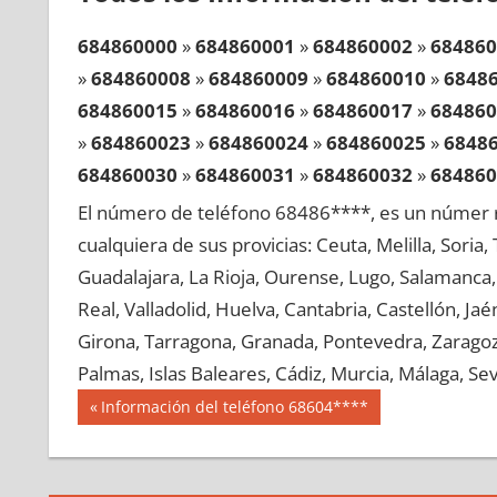
684860000
»
684860001
»
684860002
»
684860
»
684860008
»
684860009
»
684860010
»
6848
684860015
»
684860016
»
684860017
»
684860
»
684860023
»
684860024
»
684860025
»
6848
684860030
»
684860031
»
684860032
»
684860
»
684860038
»
684860039
»
684860040
»
6848
El número de teléfono 68486****, es un númer r
684860045
»
684860046
»
684860047
»
684860
cualquiera de sus provicias: Ceuta, Melilla, Soria
»
684860053
»
684860054
»
684860055
»
6848
Guadalajara, La Rioja, Ourense, Lugo, Salamanca, 
684860060
»
684860061
»
684860062
»
684860
Real, Valladolid, Huelva, Cantabria, Castellón, J
»
684860068
»
684860069
»
684860070
»
6848
Girona, Tarragona, Granada, Pontevedra, Zaragoza
684860075
»
684860076
»
684860077
»
684860
Palmas, Islas Baleares, Cádiz, Murcia, Málaga, Sevi
»
684860083
»
684860084
»
684860085
»
6848
Navegación
68486
Entrada
Información del teléfono 68604****
684860090
»
684860091
»
684860092
»
684860
anterior:
de
»
684860098
»
684860099
»
684860100
»
6848
entradas
684860105
»
684860106
»
684860107
»
684860