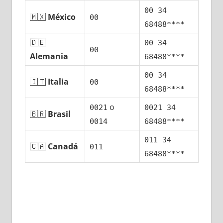
00 34
🇲🇽
México
00
68488****
🇩🇪
00 34
00
Alemania
68488****
00 34
🇮🇹
Italia
00
68488****
ο
0021
0021 34
🇧🇷
Brasil
0014
68488****
011 34
🇨🇦
Canadá
011
68488****