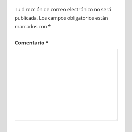
684880081
»
684880082
»
684880083
»
Tu dirección de correo electrónico no será
684880084
»
684880085
»
684880086
»
publicada.
Los campos obligatorios están
684880087
»
684880088
»
684880089
»
marcados con
*
684880090
»
684880091
»
684880092
»
684880093
»
684880094
»
684880095
»
Comentario
*
684880096
»
684880097
»
684880098
»
684880099
»
684880100
»
684880101
»
684880102
»
684880103
»
684880104
»
684880105
»
684880106
»
684880107
»
684880108
»
684880109
»
684880110
»
684880111
»
684880112
»
684880113
»
684880114
»
684880115
»
684880116
»
684880117
»
684880118
»
684880119
»
684880120
»
684880121
»
684880122
»
684880123
»
684880124
»
684880125
»
684880126
»
684880127
»
684880128
»