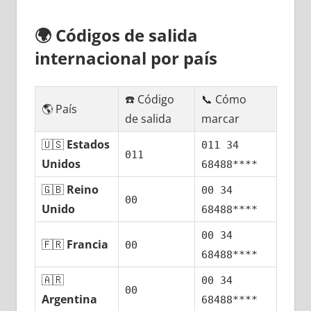
🌍
Códigos dе salida
internacional pοr país
☎️ Código
📞 Cómo
🌎 País
dе salida
marcar
🇺🇸
Estados
011 34
011
Unidos
68488****
🇬🇧
Reino
00 34
00
Unido
68488****
00 34
🇫🇷
Francia
00
68488****
🇦🇷
00 34
00
Argentina
68488****