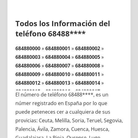
Todos los Información del
teléfono 68488****
684880000
»
684880001
»
684880002
»
684880003
»
684880004
»
684880005
»
684880006
»
684880007
»
684880008
»
684880009
»
684880010
»
684880011
»
684880012
»
684880013
»
684880014
»
684880015
»
684880016
»
684880017
»
El número de teléfono 68488****, es un
684880018
»
684880019
»
684880020
»
númer registrado en España por lo que
684880021
»
684880022
»
684880023
»
puede peteneces cer a cualquiera de sus
684880024
»
684880025
»
684880026
»
provicias: Ceuta, Melilla, Soria, Teruel, Segovia,
684880027
»
684880028
»
684880029
»
Palencia, Ávila, Zamora, Cuenca, Huesca,
684880030
»
684880031
»
684880032
»
Guadalajara, La Rioja, Ourense, Lugo,