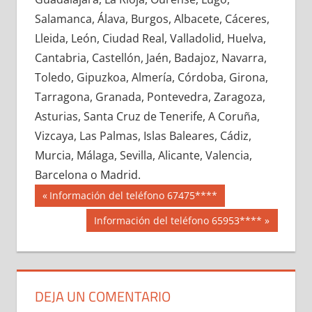
684880033
»
684880034
»
684880035
»
Salamanca, Álava, Burgos, Albacete, Cáceres,
684880036
»
684880037
»
684880038
»
Lleida, León, Ciudad Real, Valladolid, Huelva,
684880039
»
684880040
»
684880041
»
Cantabria, Castellón, Jaén, Badajoz, Navarra,
684880042
»
684880043
»
684880044
»
Toledo, Gipuzkoa, Almería, Córdoba, Girona,
684880045
»
684880046
»
684880047
»
Tarragona, Granada, Pontevedra, Zaragoza,
684880048
»
684880049
»
684880050
»
Asturias, Santa Cruz de Tenerife, A Coruña,
684880051
»
684880052
»
684880053
»
Vizcaya, Las Palmas, Islas Baleares, Cádiz,
684880054
»
684880055
»
684880056
»
Murcia, Málaga, Sevilla, Alicante, Valencia,
684880057
»
684880058
»
684880059
»
Barcelona o Madrid.
684880060
»
684880061
»
684880062
»
Navegación
68488
Entrada
Información del teléfono 67475****
684880063
»
684880064
»
684880065
»
anterior:
de
Siguiente
Información del teléfono 65953****
684880066
»
684880067
»
684880068
»
entrada:
entradas
684880069
»
684880070
»
684880071
»
684880072
»
684880073
»
684880074
»
684880075
»
684880076
»
684880077
»
DEJA UN COMENTARIO
684880078
»
684880079
»
684880080
»