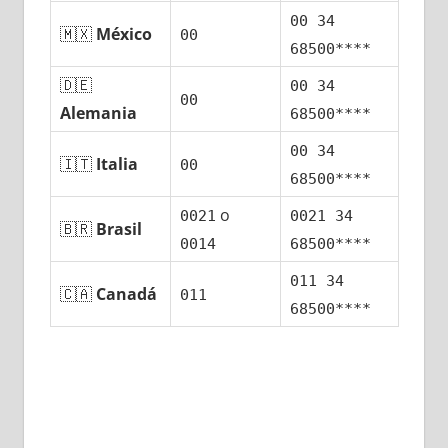
00 34
🇲🇽
México
00
68500****
🇩🇪
00 34
00
Alemania
68500****
00 34
🇮🇹
Italia
00
68500****
ο
0021
0021 34
🇧🇷
Brasil
0014
68500****
011 34
🇨🇦
Canadá
011
68500****