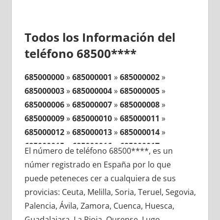
Todos los Información del
teléfono 68500****
685000000
»
685000001
»
685000002
»
685000003
»
685000004
»
685000005
»
685000006
»
685000007
»
685000008
»
685000009
»
685000010
»
685000011
»
685000012
»
685000013
»
685000014
»
685000015
»
685000016
»
685000017
»
El número de teléfono 68500****, es un
685000018
»
685000019
»
685000020
»
númer registrado en España por lo que
685000021
»
685000022
»
685000023
»
puede peteneces cer a cualquiera de sus
685000024
»
685000025
»
685000026
»
provicias: Ceuta, Melilla, Soria, Teruel, Segovia,
685000027
»
685000028
»
685000029
»
Palencia, Ávila, Zamora, Cuenca, Huesca,
685000030
»
685000031
»
685000032
»
Guadalajara, La Rioja, Ourense, Lugo,