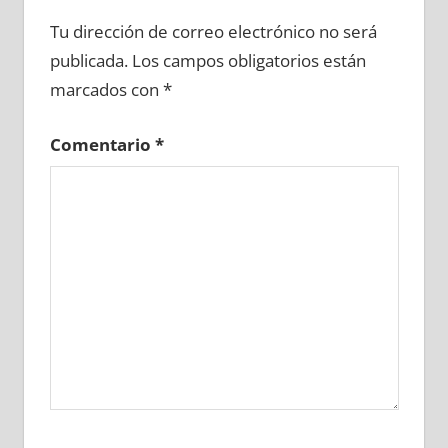
685000081
»
685000082
»
685000083
»
Tu dirección de correo electrónico no será
685000084
»
685000085
»
685000086
»
publicada.
Los campos obligatorios están
685000087
»
685000088
»
685000089
»
marcados con
*
685000090
»
685000091
»
685000092
»
685000093
»
685000094
»
685000095
»
Comentario
*
685000096
»
685000097
»
685000098
»
685000099
»
685000100
»
685000101
»
685000102
»
685000103
»
685000104
»
685000105
»
685000106
»
685000107
»
685000108
»
685000109
»
685000110
»
685000111
»
685000112
»
685000113
»
685000114
»
685000115
»
685000116
»
685000117
»
685000118
»
685000119
»
685000120
»
685000121
»
685000122
»
685000123
»
685000124
»
685000125
»
685000126
»
685000127
»
685000128
»