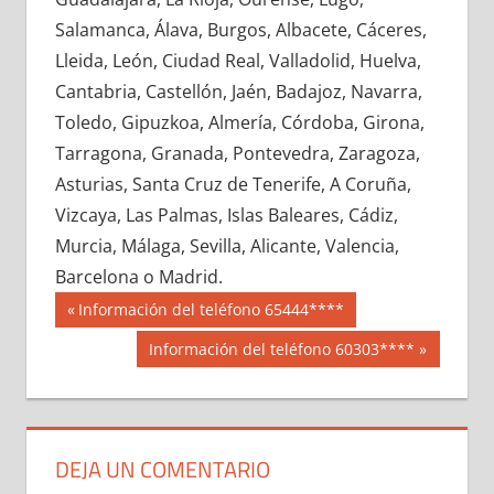
685000033
»
685000034
»
685000035
»
Salamanca, Álava, Burgos, Albacete, Cáceres,
685000036
»
685000037
»
685000038
»
Lleida, León, Ciudad Real, Valladolid, Huelva,
685000039
»
685000040
»
685000041
»
Cantabria, Castellón, Jaén, Badajoz, Navarra,
685000042
»
685000043
»
685000044
»
Toledo, Gipuzkoa, Almería, Córdoba, Girona,
685000045
»
685000046
»
685000047
»
Tarragona, Granada, Pontevedra, Zaragoza,
685000048
»
685000049
»
685000050
»
Asturias, Santa Cruz de Tenerife, A Coruña,
685000051
»
685000052
»
685000053
»
Vizcaya, Las Palmas, Islas Baleares, Cádiz,
685000054
»
685000055
»
685000056
»
Murcia, Málaga, Sevilla, Alicante, Valencia,
685000057
»
685000058
»
685000059
»
Barcelona o Madrid.
685000060
»
685000061
»
685000062
»
Navegación
68500
Entrada
Información del teléfono 65444****
685000063
»
685000064
»
685000065
»
anterior:
de
Siguiente
Información del teléfono 60303****
685000066
»
685000067
»
685000068
»
entrada:
entradas
685000069
»
685000070
»
685000071
»
685000072
»
685000073
»
685000074
»
685000075
»
685000076
»
685000077
»
DEJA UN COMENTARIO
685000078
»
685000079
»
685000080
»