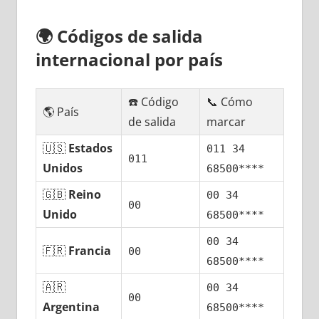
🌍
Códigos dе salida
internacional pοr país
☎️ Código
📞 Cómo
🌎 País
dе salida
marcar
🇺🇸
Estados
011 34
011
Unidos
68500****
🇬🇧
Reino
00 34
00
Unido
68500****
00 34
🇫🇷
Francia
00
68500****
🇦🇷
00 34
00
Argentina
68500****