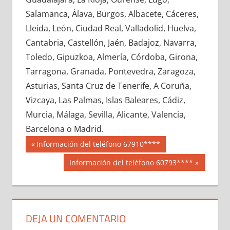
685080033
»
685080034
»
685080035
»
Salamanca, Álava, Burgos, Albacete, Cáceres,
685080036
»
685080037
»
685080038
»
Lleida, León, Ciudad Real, Valladolid, Huelva,
685080039
»
685080040
»
685080041
»
Cantabria, Castellón, Jaén, Badajoz, Navarra,
685080042
»
685080043
»
685080044
»
Toledo, Gipuzkoa, Almería, Córdoba, Girona,
685080045
»
685080046
»
685080047
»
Tarragona, Granada, Pontevedra, Zaragoza,
685080048
»
685080049
»
685080050
»
Asturias, Santa Cruz de Tenerife, A Coruña,
685080051
»
685080052
»
685080053
»
Vizcaya, Las Palmas, Islas Baleares, Cádiz,
685080054
»
685080055
»
685080056
»
Murcia, Málaga, Sevilla, Alicante, Valencia,
685080057
»
685080058
»
685080059
»
Barcelona o Madrid.
685080060
»
685080061
»
685080062
»
Navegación
68508
Entrada
Información del teléfono 67910****
685080063
»
685080064
»
685080065
»
anterior:
de
Siguiente
Información del teléfono 60793****
685080066
»
685080067
»
685080068
»
entrada:
entradas
685080069
»
685080070
»
685080071
»
685080072
»
685080073
»
685080074
»
685080075
»
685080076
»
685080077
»
DEJA UN COMENTARIO
685080078
»
685080079
»
685080080
»