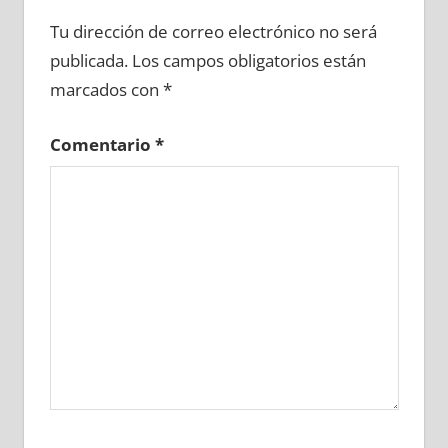
685080081
»
685080082
»
685080083
»
Tu dirección de correo electrónico no será
685080084
»
685080085
»
685080086
»
publicada.
Los campos obligatorios están
685080087
»
685080088
»
685080089
»
marcados con
*
685080090
»
685080091
»
685080092
»
685080093
»
685080094
»
685080095
»
Comentario
*
685080096
»
685080097
»
685080098
»
685080099
»
685080100
»
685080101
»
685080102
»
685080103
»
685080104
»
685080105
»
685080106
»
685080107
»
685080108
»
685080109
»
685080110
»
685080111
»
685080112
»
685080113
»
685080114
»
685080115
»
685080116
»
685080117
»
685080118
»
685080119
»
685080120
»
685080121
»
685080122
»
685080123
»
685080124
»
685080125
»
685080126
»
685080127
»
685080128
»