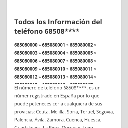
Todos los Información del
teléfono 68508****
685080000
»
685080001
»
685080002
»
685080003
»
685080004
»
685080005
»
685080006
»
685080007
»
685080008
»
685080009
»
685080010
»
685080011
»
685080012
»
685080013
»
685080014
»
685080015
»
685080016
»
685080017
»
El número de teléfono 68508****, es un
685080018
»
685080019
»
685080020
»
númer registrado en España por lo que
685080021
»
685080022
»
685080023
»
puede peteneces cer a cualquiera de sus
685080024
»
685080025
»
685080026
»
provicias: Ceuta, Melilla, Soria, Teruel, Segovia,
685080027
»
685080028
»
685080029
»
Palencia, Ávila, Zamora, Cuenca, Huesca,
685080030
»
685080031
»
685080032
»
Guadalajara, La Rioja, Ourense, Lugo,