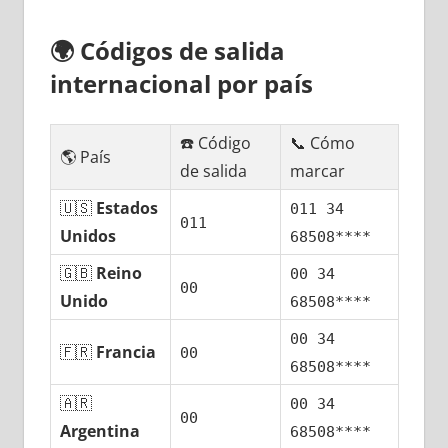
🌍
Códigos dе salida
internacional pοr país
☎️ Código
📞 Cómo
🌎 País
dе salida
marcar
🇺🇸
Estados
011 34
011
Unidos
68508****
🇬🇧
Reino
00 34
00
Unido
68508****
00 34
🇫🇷
Francia
00
68508****
🇦🇷
00 34
00
Argentina
68508****