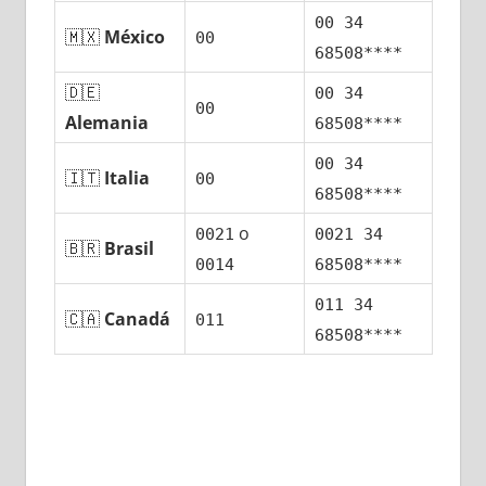
00 34
🇲🇽
México
00
68508****
🇩🇪
00 34
00
Alemania
68508****
00 34
🇮🇹
Italia
00
68508****
ο
0021
0021 34
🇧🇷
Brasil
0014
68508****
011 34
🇨🇦
Canadá
011
68508****