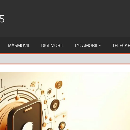
S
MÁSMÓVIL
DIGI MOBIL
LYCAMOBILE
TELECAB