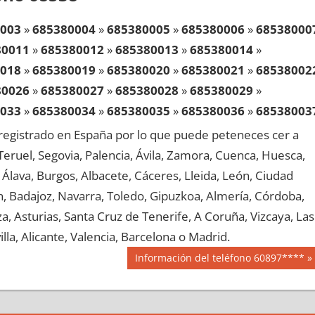
003
»
685380004
»
685380005
»
685380006
»
68538000
80011
»
685380012
»
685380013
»
685380014
»
018
»
685380019
»
685380020
»
685380021
»
68538002
80026
»
685380027
»
685380028
»
685380029
»
033
»
685380034
»
685380035
»
685380036
»
68538003
80041
»
685380042
»
685380043
»
685380044
»
egistrado en España por lo que puede peteneces cer a
048
»
685380049
»
685380050
»
685380051
»
68538005
, Teruel, Segovia, Palencia, Ávila, Zamora, Cuenca, Huesca,
80056
»
685380057
»
685380058
»
685380059
»
Álava, Burgos, Albacete, Cáceres, Lleida, León, Ciudad
063
»
685380064
»
685380065
»
685380066
»
68538006
aén, Badajoz, Navarra, Toledo, Gipuzkoa, Almería, Córdoba,
80071
»
685380072
»
685380073
»
685380074
»
, Asturias, Santa Cruz de Tenerife, A Coruña, Vizcaya, Las
078
»
685380079
»
685380080
»
685380081
»
68538008
lla, Alicante, Valencia, Barcelona o Madrid.
80086
»
685380087
»
685380088
»
685380089
»
Siguiente
Información del teléfono 60897****
093
»
685380094
»
685380095
»
685380096
»
68538009
entrada:
80101
»
685380102
»
685380103
»
685380104
»
108
»
685380109
»
685380110
»
685380111
»
68538011