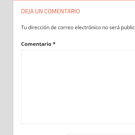
»
685380113
»
685380114
»
685380115
»
6853
DEJA UN COMENTARIO
685380120
»
685380121
»
685380122
»
685380
»
685380128
»
685380129
»
685380130
»
6853
Tu dirección de correo electrónico no será public
685380135
»
685380136
»
685380137
»
685380
»
685380143
»
685380144
»
685380145
»
6853
Comentario
*
685380150
»
685380151
»
685380152
»
685380
»
685380158
»
685380159
»
685380160
»
6853
685380165
»
685380166
»
685380167
»
685380
»
685380173
»
685380174
»
685380175
»
6853
685380180
»
685380181
»
685380182
»
685380
»
685380188
»
685380189
»
685380190
»
6853
685380195
»
685380196
»
685380197
»
685380
»
685380203
»
685380204
»
685380205
»
6853
685380210
»
685380211
»
685380212
»
685380
»
685380218
»
685380219
»
685380220
»
6853