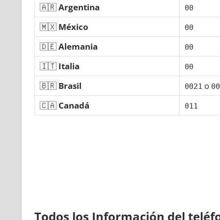
🇦🇷
Argentina
00
🇲🇽
México
00
🇩🇪
Alemania
00
🇮🇹
Italia
00
🇧🇷
Brasil
ο
0021
00
🇨🇦
Canadá
011
Todos los Información del telé