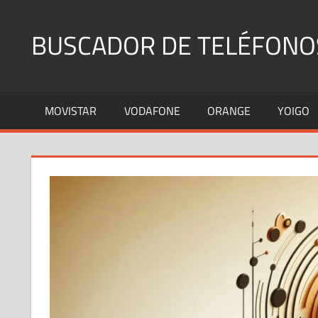
Saltar
al
BUSCADOR DE TELÉFONO
contenido
Identifica
Números
MOVISTAR
VODAFONE
ORANGE
YOIGO
Fijos
y
Móviles