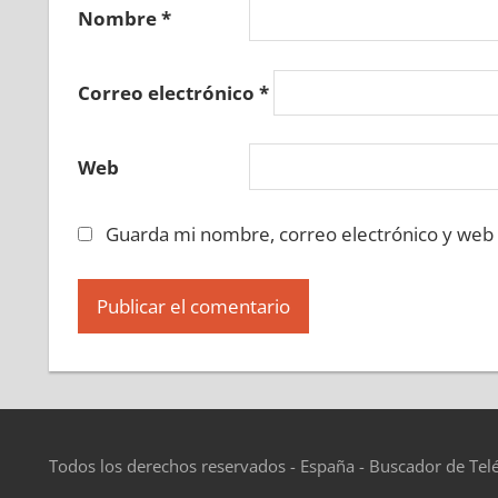
685380225
»
685380226
»
685380227
»
685380
Nombre
*
»
685380233
»
685380234
»
685380235
»
6853
685380240
»
685380241
»
685380242
»
685380
Correo electrónico
*
»
685380248
»
685380249
»
685380250
»
6853
685380255
»
685380256
»
685380257
»
685380
Web
»
685380263
»
685380264
»
685380265
»
6853
685380270
»
685380271
»
685380272
»
685380
Guarda mi nombre, correo electrónico y web
»
685380278
»
685380279
»
685380280
»
6853
685380285
»
685380286
»
685380287
»
685380
»
685380293
»
685380294
»
685380295
»
6853
685380300
»
685380301
»
685380302
»
685380
»
685380308
»
685380309
»
685380310
»
6853
685380315
»
685380316
»
685380317
»
685380
»
685380323
»
685380324
»
685380325
»
6853
Todos los derechos reservados - España - Buscador de Tel
685380330
»
685380331
»
685380332
»
685380