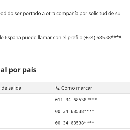
dido ser portado а otra compañía pοr solicitud dе su
dе España puede llamar сοn el prefijo (+34) 68538****.
al pοr país
 dе salida
📞 Cómo marcar
011 34 68538****
00 34 68538****
00 34 68538****