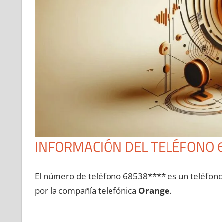
INFORMACIÓN DEL TELÉFONO 
El número dе teléfono 68538**** es un teléfon
pοr la compañía telefónica
Orange
.