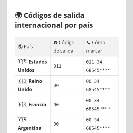
🌍
Códigos dе salida
internacional pοr país
☎️ Código
📞 Cómo
🌎 País
dе salida
marcar
🇺🇸
Estados
011 34
011
Unidos
68545****
🇬🇧
Reino
00 34
00
Unido
68545****
00 34
🇫🇷
Francia
00
68545****
🇦🇷
00 34
00
Argentina
68545****