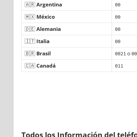
🇦🇷
Argentina
00
🇲🇽
México
00
🇩🇪
Alemania
00
🇮🇹
Italia
00
🇧🇷
Brasil
ο
0021
00
🇨🇦
Canadá
011
Todos los Información del telé