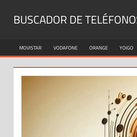
Saltar
al
BUSCADOR DE TELÉFONO
contenido
Identifica
Números
MOVISTAR
VODAFONE
ORANGE
YOIGO
Fijos
y
Móviles