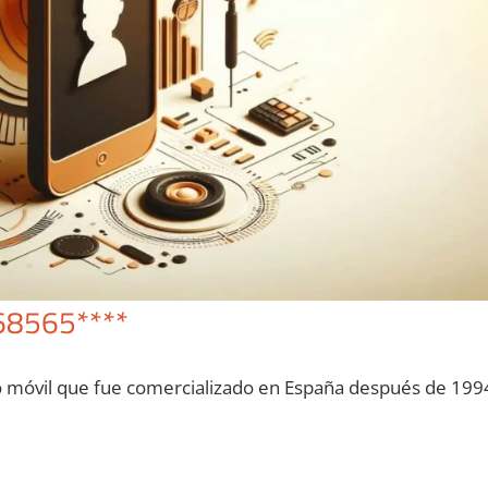
68565****
o móvil quе fue comercializado en España después dе 199