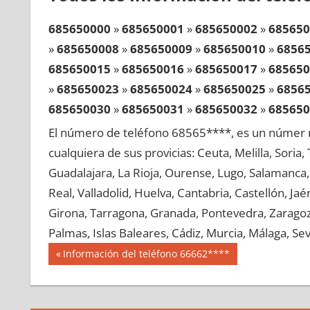
685650000
»
685650001
»
685650002
»
685650
»
685650008
»
685650009
»
685650010
»
6856
685650015
»
685650016
»
685650017
»
685650
»
685650023
»
685650024
»
685650025
»
6856
685650030
»
685650031
»
685650032
»
685650
»
685650038
»
685650039
»
685650040
»
6856
El número de teléfono 68565****, es un númer r
685650045
»
685650046
»
685650047
»
685650
cualquiera de sus provicias: Ceuta, Melilla, Soria
»
685650053
»
685650054
»
685650055
»
6856
Guadalajara, La Rioja, Ourense, Lugo, Salamanca, 
685650060
»
685650061
»
685650062
»
685650
Real, Valladolid, Huelva, Cantabria, Castellón, J
»
685650068
»
685650069
»
685650070
»
6856
Girona, Tarragona, Granada, Pontevedra, Zaragoza
685650075
»
685650076
»
685650077
»
685650
Palmas, Islas Baleares, Cádiz, Murcia, Málaga, Sevi
»
685650083
»
685650084
»
685650085
»
6856
Navegación
68565
Entrada
Información del teléfono 66662****
685650090
»
685650091
»
685650092
»
685650
anterior:
de
»
685650098
»
685650099
»
685650100
»
6856
entradas
685650105
»
685650106
»
685650107
»
685650