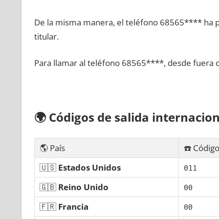
De la misma manera, el teléfono 68565**** ha po
titular.
Para llamar al teléfono 68565****, desde fuera 
🌍
Códigos dе salida internacion
🌎 País
☎️ Código
🇺🇸
Estados Unidos
011
🇬🇧
Reino Unido
00
🇫🇷
Francia
00