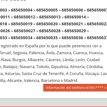
003
»
685650004
»
685650005
»
685650006
»
68565000
50011
»
685650012
»
685650013
»
685650014
»
018
»
685650019
»
685650020
»
685650021
»
68565002
50026
»
685650027
»
685650028
»
685650029
»
033
»
685650034
»
685650035
»
685650036
»
68565003
50041
»
685650042
»
685650043
»
685650044
»
egistrado en España por lo que puede peteneces cer a
048
»
685650049
»
685650050
»
685650051
»
68565005
, Teruel, Segovia, Palencia, Ávila, Zamora, Cuenca, Huesca,
50056
»
685650057
»
685650058
»
685650059
»
Álava, Burgos, Albacete, Cáceres, Lleida, León, Ciudad
063
»
685650064
»
685650065
»
685650066
»
68565006
aén, Badajoz, Navarra, Toledo, Gipuzkoa, Almería, Córdoba,
50071
»
685650072
»
685650073
»
685650074
»
, Asturias, Santa Cruz de Tenerife, A Coruña, Vizcaya, Las
078
»
685650079
»
685650080
»
685650081
»
68565008
lla, Alicante, Valencia, Barcelona o Madrid.
50086
»
685650087
»
685650088
»
685650089
»
Siguiente
Información del teléfono 61951****
093
»
685650094
»
685650095
»
685650096
»
68565009
entrada:
50101
»
685650102
»
685650103
»
685650104
»
108
»
685650109
»
685650110
»
685650111
»
68565011