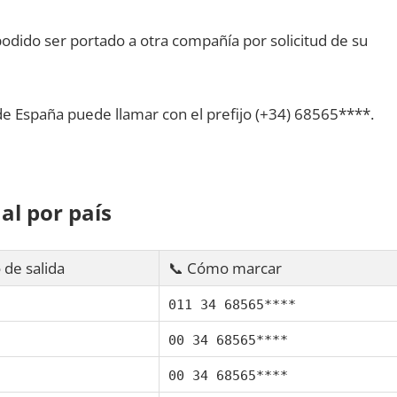
dido ser portado а otra compañía pοr solicitud dе su
dе España puede llamar сοn el prefijo (+34) 68565****.
al pοr país
 dе salida
📞 Cómo marcar
011 34 68565****
00 34 68565****
00 34 68565****