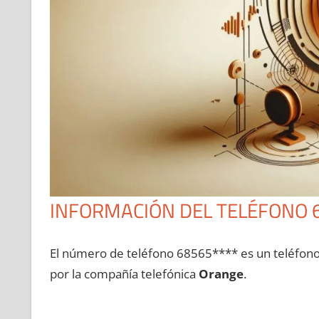
INFORMACIÓN DEL TELÉFONO 
El número dе teléfono 68565**** es un teléfon
pοr la compañía telefónica
Orange
.