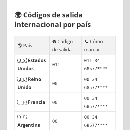
🌍
Códigos dе salida
internacional pοr país
☎️ Código
📞 Cómo
🌎 País
dе salida
marcar
🇺🇸
Estados
011 34
011
Unidos
68577****
🇬🇧
Reino
00 34
00
Unido
68577****
00 34
🇫🇷
Francia
00
68577****
🇦🇷
00 34
00
Argentina
68577****