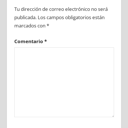
685770081
»
685770082
»
685770083
»
Tu dirección de correo electrónico no será
685770084
»
685770085
»
685770086
»
publicada.
Los campos obligatorios están
685770087
»
685770088
»
685770089
»
marcados con
*
685770090
»
685770091
»
685770092
»
685770093
»
685770094
»
685770095
»
Comentario
*
685770096
»
685770097
»
685770098
»
685770099
»
685770100
»
685770101
»
685770102
»
685770103
»
685770104
»
685770105
»
685770106
»
685770107
»
685770108
»
685770109
»
685770110
»
685770111
»
685770112
»
685770113
»
685770114
»
685770115
»
685770116
»
685770117
»
685770118
»
685770119
»
685770120
»
685770121
»
685770122
»
685770123
»
685770124
»
685770125
»
685770126
»
685770127
»
685770128
»