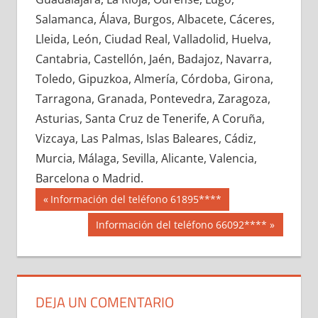
685770033
»
685770034
»
685770035
»
Salamanca, Álava, Burgos, Albacete, Cáceres,
685770036
»
685770037
»
685770038
»
Lleida, León, Ciudad Real, Valladolid, Huelva,
685770039
»
685770040
»
685770041
»
Cantabria, Castellón, Jaén, Badajoz, Navarra,
685770042
»
685770043
»
685770044
»
Toledo, Gipuzkoa, Almería, Córdoba, Girona,
685770045
»
685770046
»
685770047
»
Tarragona, Granada, Pontevedra, Zaragoza,
685770048
»
685770049
»
685770050
»
Asturias, Santa Cruz de Tenerife, A Coruña,
685770051
»
685770052
»
685770053
»
Vizcaya, Las Palmas, Islas Baleares, Cádiz,
685770054
»
685770055
»
685770056
»
Murcia, Málaga, Sevilla, Alicante, Valencia,
685770057
»
685770058
»
685770059
»
Barcelona o Madrid.
685770060
»
685770061
»
685770062
»
Navegación
68577
Entrada
Información del teléfono 61895****
685770063
»
685770064
»
685770065
»
anterior:
de
Siguiente
Información del teléfono 66092****
685770066
»
685770067
»
685770068
»
entrada:
entradas
685770069
»
685770070
»
685770071
»
685770072
»
685770073
»
685770074
»
685770075
»
685770076
»
685770077
»
DEJA UN COMENTARIO
685770078
»
685770079
»
685770080
»