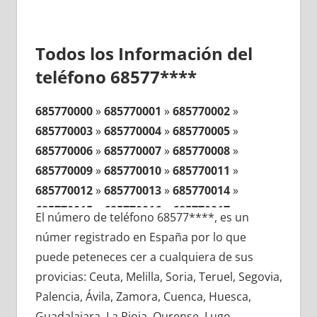
Todos los Información del
teléfono 68577****
685770000
»
685770001
»
685770002
»
685770003
»
685770004
»
685770005
»
685770006
»
685770007
»
685770008
»
685770009
»
685770010
»
685770011
»
685770012
»
685770013
»
685770014
»
685770015
»
685770016
»
685770017
»
El número de teléfono 68577****, es un
685770018
»
685770019
»
685770020
»
númer registrado en España por lo que
685770021
»
685770022
»
685770023
»
puede peteneces cer a cualquiera de sus
685770024
»
685770025
»
685770026
»
provicias: Ceuta, Melilla, Soria, Teruel, Segovia,
685770027
»
685770028
»
685770029
»
Palencia, Ávila, Zamora, Cuenca, Huesca,
685770030
»
685770031
»
685770032
»
Guadalajara, La Rioja, Ourense, Lugo,