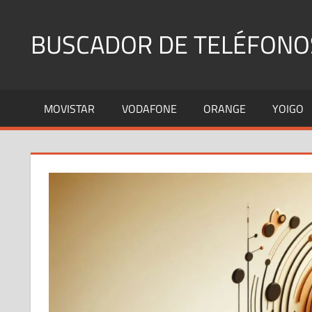
Saltar
al
BUSCADOR DE TELÉFONO
contenido
Identifica
Números
MOVISTAR
VODAFONE
ORANGE
YOIGO
Fijos
y
Móviles