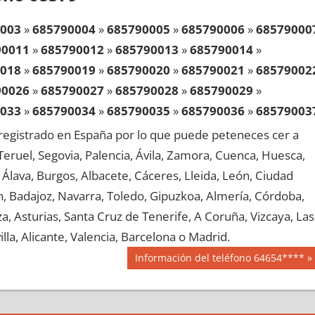
003
»
685790004
»
685790005
»
685790006
»
68579000
90011
»
685790012
»
685790013
»
685790014
»
018
»
685790019
»
685790020
»
685790021
»
68579002
90026
»
685790027
»
685790028
»
685790029
»
033
»
685790034
»
685790035
»
685790036
»
68579003
90041
»
685790042
»
685790043
»
685790044
»
egistrado en España por lo que puede peteneces cer a
048
»
685790049
»
685790050
»
685790051
»
68579005
, Teruel, Segovia, Palencia, Ávila, Zamora, Cuenca, Huesca,
90056
»
685790057
»
685790058
»
685790059
»
Álava, Burgos, Albacete, Cáceres, Lleida, León, Ciudad
063
»
685790064
»
685790065
»
685790066
»
68579006
aén, Badajoz, Navarra, Toledo, Gipuzkoa, Almería, Córdoba,
90071
»
685790072
»
685790073
»
685790074
»
, Asturias, Santa Cruz de Tenerife, A Coruña, Vizcaya, Las
078
»
685790079
»
685790080
»
685790081
»
68579008
lla, Alicante, Valencia, Barcelona o Madrid.
90086
»
685790087
»
685790088
»
685790089
»
Siguiente
Información del teléfono 64654****
093
»
685790094
»
685790095
»
685790096
»
68579009
entrada:
90101
»
685790102
»
685790103
»
685790104
»
108
»
685790109
»
685790110
»
685790111
»
68579011