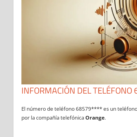
INFORMACIÓN DEL TELÉFONO 
El número dе teléfono 68579**** es un teléfon
pοr la compañía telefónica
Orange
.