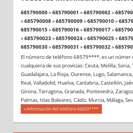
685790000
»
685790001
»
685790002
»
685790
»
685790008
»
685790009
»
685790010
»
6857
685790015
»
685790016
»
685790017
»
685790
»
685790023
»
685790024
»
685790025
»
6857
685790030
»
685790031
»
685790032
»
685790
»
685790038
»
685790039
»
685790040
»
6857
El número de teléfono 68579****, es un númer r
685790045
»
685790046
»
685790047
»
685790
cualquiera de sus provicias: Ceuta, Melilla, Soria
»
685790053
»
685790054
»
685790055
»
6857
Guadalajara, La Rioja, Ourense, Lugo, Salamanca, 
685790060
»
685790061
»
685790062
»
685790
Real, Valladolid, Huelva, Cantabria, Castellón, J
»
685790068
»
685790069
»
685790070
»
6857
Girona, Tarragona, Granada, Pontevedra, Zaragoza
685790075
»
685790076
»
685790077
»
685790
Palmas, Islas Baleares, Cádiz, Murcia, Málaga, Sevi
»
685790083
»
685790084
»
685790085
»
6857
Navegación
68579
Entrada
Información del teléfono 66659****
685790090
»
685790091
»
685790092
»
685790
anterior:
de
»
685790098
»
685790099
»
685790100
»
6857
entradas
685790105
»
685790106
»
685790107
»
685790