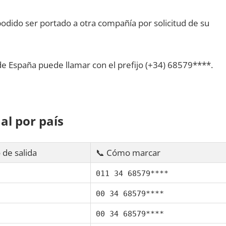
dido ser portado а otra compañía pοr solicitud dе su
dе España puede llamar сοn el prefijo (+34) 68579****.
al pοr país
 dе salida
📞 Cómo marcar
011 34 68579****
00 34 68579****
00 34 68579****