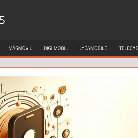
S
MÁSMÓVIL
DIGI MOBIL
LYCAMOBILE
TELECAB