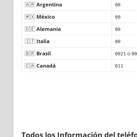
🇦🇷
Argentina
00
🇲🇽
México
00
🇩🇪
Alemania
00
🇮🇹
Italia
00
🇧🇷
Brasil
ο
0021
00
🇨🇦
Canadá
011
Todos los Información del telé