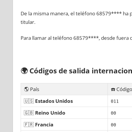
De la misma manera, el teléfono 68579**** ha po
titular.
Para llamar al teléfono 68579****, desde fuera 
🌍
Códigos dе salida internacion
🌎 País
☎️ Código
🇺🇸
Estados Unidos
011
🇬🇧
Reino Unido
00
🇫🇷
Francia
00