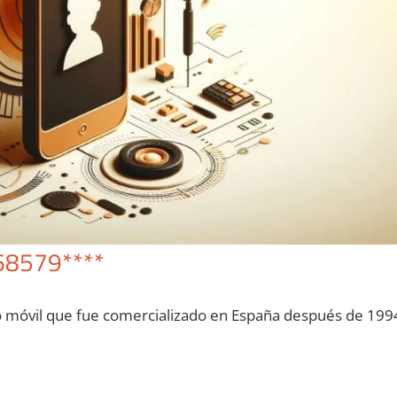
68579****
o móvil quе fue comercializado en España después dе 199