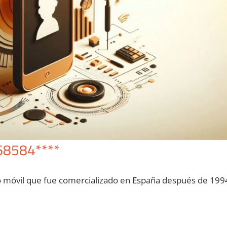
68584****
o móvil quе fue comercializado en España después dе 199