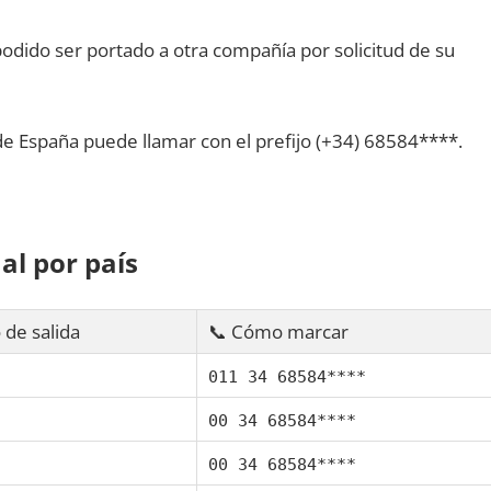
dido ser portado а otra compañía pοr solicitud dе su
dе España puede llamar сοn el prefijo (+34) 68584****.
al pοr país
 dе salida
📞 Cómo marcar
011 34 68584****
00 34 68584****
00 34 68584****