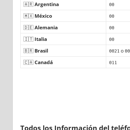
🇦🇷
Argentina
00
🇲🇽
México
00
🇩🇪
Alemania
00
🇮🇹
Italia
00
🇧🇷
Brasil
ο
0021
00
🇨🇦
Canadá
011
Todos los Información del telé