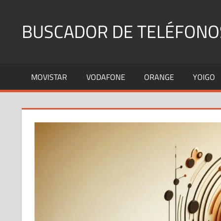
Saltar
al
BUSCADOR DE TELÉFONO
contenido
Identifica
Números
MOVISTAR
VODAFONE
ORANGE
YOIGO
Fijos
y
Móviles