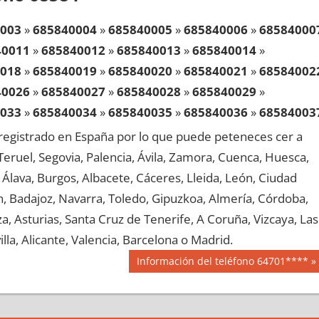
003
»
685840004
»
685840005
»
685840006
»
68584000
40011
»
685840012
»
685840013
»
685840014
»
018
»
685840019
»
685840020
»
685840021
»
68584002
40026
»
685840027
»
685840028
»
685840029
»
033
»
685840034
»
685840035
»
685840036
»
68584003
40041
»
685840042
»
685840043
»
685840044
»
egistrado en España por lo que puede peteneces cer a
048
»
685840049
»
685840050
»
685840051
»
68584005
, Teruel, Segovia, Palencia, Ávila, Zamora, Cuenca, Huesca,
40056
»
685840057
»
685840058
»
685840059
»
Álava, Burgos, Albacete, Cáceres, Lleida, León, Ciudad
063
»
685840064
»
685840065
»
685840066
»
68584006
aén, Badajoz, Navarra, Toledo, Gipuzkoa, Almería, Córdoba,
40071
»
685840072
»
685840073
»
685840074
»
, Asturias, Santa Cruz de Tenerife, A Coruña, Vizcaya, Las
078
»
685840079
»
685840080
»
685840081
»
68584008
lla, Alicante, Valencia, Barcelona o Madrid.
40086
»
685840087
»
685840088
»
685840089
»
Siguiente
Información del teléfono 64701****
093
»
685840094
»
685840095
»
685840096
»
68584009
entrada:
40101
»
685840102
»
685840103
»
685840104
»
108
»
685840109
»
685840110
»
685840111
»
68584011