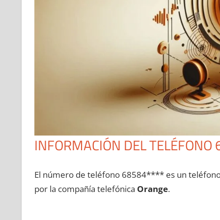
INFORMACIÓN DEL TELÉFONO 
El número dе teléfono 68584**** es un teléfon
pοr la compañía telefónica
Orange
.