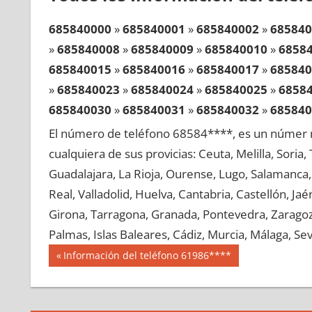
685840000
»
685840001
»
685840002
»
685840
»
685840008
»
685840009
»
685840010
»
6858
685840015
»
685840016
»
685840017
»
685840
»
685840023
»
685840024
»
685840025
»
6858
685840030
»
685840031
»
685840032
»
685840
»
685840038
»
685840039
»
685840040
»
6858
El número de teléfono 68584****, es un númer r
685840045
»
685840046
»
685840047
»
685840
cualquiera de sus provicias: Ceuta, Melilla, Soria
»
685840053
»
685840054
»
685840055
»
6858
Guadalajara, La Rioja, Ourense, Lugo, Salamanca, 
685840060
»
685840061
»
685840062
»
685840
Real, Valladolid, Huelva, Cantabria, Castellón, J
»
685840068
»
685840069
»
685840070
»
6858
Girona, Tarragona, Granada, Pontevedra, Zaragoza
685840075
»
685840076
»
685840077
»
685840
Palmas, Islas Baleares, Cádiz, Murcia, Málaga, Sevi
»
685840083
»
685840084
»
685840085
»
6858
Navegación
68584
Entrada
Información del teléfono 61986****
685840090
»
685840091
»
685840092
»
685840
anterior:
de
»
685840098
»
685840099
»
685840100
»
6858
entradas
685840105
»
685840106
»
685840107
»
685840