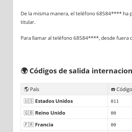
De la misma manera, el teléfono 68584**** ha po
titular.
Para llamar al teléfono 68584****, desde fuera 
🌍
Códigos dе salida internacion
🌎 País
☎️ Código
🇺🇸
Estados Unidos
011
🇬🇧
Reino Unido
00
🇫🇷
Francia
00