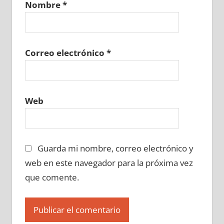
Nombre
*
685910129
»
685910130
»
685910131
»
685910132
»
685910133
»
685910134
»
685910135
»
685910136
»
685910137
»
685910138
»
685910139
»
685910140
»
Correo electrónico
*
685910141
»
685910142
»
685910143
»
685910144
»
685910145
»
685910146
»
685910147
»
685910148
»
685910149
»
Web
685910150
»
685910151
»
685910152
»
685910153
»
685910154
»
685910155
»
685910156
»
685910157
»
685910158
»
Guarda mi nombre, correo electrónico y
685910159
»
685910160
»
685910161
»
685910162
»
685910163
»
685910164
»
web en este navegador para la próxima vez
685910165
»
685910166
»
685910167
»
que comente.
685910168
»
685910169
»
685910170
»
685910171
»
685910172
»
685910173
»
685910174
»
685910175
»
685910176
»