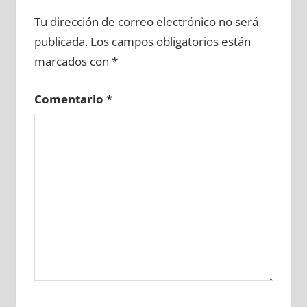
685910081
»
685910082
»
685910083
»
Tu dirección de correo electrónico no será
685910084
»
685910085
»
685910086
»
publicada.
Los campos obligatorios están
685910087
»
685910088
»
685910089
»
marcados con
*
685910090
»
685910091
»
685910092
»
685910093
»
685910094
»
685910095
»
Comentario
*
685910096
»
685910097
»
685910098
»
685910099
»
685910100
»
685910101
»
685910102
»
685910103
»
685910104
»
685910105
»
685910106
»
685910107
»
685910108
»
685910109
»
685910110
»
685910111
»
685910112
»
685910113
»
685910114
»
685910115
»
685910116
»
685910117
»
685910118
»
685910119
»
685910120
»
685910121
»
685910122
»
685910123
»
685910124
»
685910125
»
685910126
»
685910127
»
685910128
»