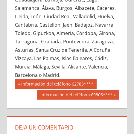
685910033
»
685910034
»
685910035
»
Salamanca, Álava, Burgos, Albacete, Cáceres,
685910036
»
685910037
»
685910038
»
Lleida, León, Ciudad Real, Valladolid, Huelva,
685910039
»
685910040
»
685910041
»
Cantabria, Castellón, Jaén, Badajoz, Navarra,
685910042
»
685910043
»
685910044
»
Toledo, Gipuzkoa, Almería, Córdoba, Girona,
685910045
»
685910046
»
685910047
»
Tarragona, Granada, Pontevedra, Zaragoza,
685910048
»
685910049
»
685910050
»
Asturias, Santa Cruz de Tenerife, A Coruña,
685910051
»
685910052
»
685910053
»
Vizcaya, Las Palmas, Islas Baleares, Cádiz,
685910054
»
685910055
»
685910056
»
Murcia, Málaga, Sevilla, Alicante, Valencia,
685910057
»
685910058
»
685910059
»
Barcelona o Madrid.
685910060
»
685910061
»
685910062
»
Navegación
68591
Entrada
Información del teléfono 62783****
685910063
»
685910064
»
685910065
»
anterior:
de
Siguiente
Información del teléfono 69805****
685910066
»
685910067
»
685910068
»
entrada:
entradas
685910069
»
685910070
»
685910071
»
685910072
»
685910073
»
685910074
»
685910075
»
685910076
»
685910077
»
DEJA UN COMENTARIO
685910078
»
685910079
»
685910080
»