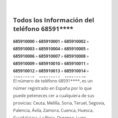
Todos los Información del
teléfono 68591****
685910000
»
685910001
»
685910002
»
685910003
»
685910004
»
685910005
»
685910006
»
685910007
»
685910008
»
685910009
»
685910010
»
685910011
»
685910012
»
685910013
»
685910014
»
685910015
»
685910016
»
685910017
»
El número de teléfono 68591****, es un
685910018
»
685910019
»
685910020
»
númer registrado en España por lo que
685910021
»
685910022
»
685910023
»
puede peteneces cer a cualquiera de sus
685910024
»
685910025
»
685910026
»
provicias: Ceuta, Melilla, Soria, Teruel, Segovia,
685910027
»
685910028
»
685910029
»
Palencia, Ávila, Zamora, Cuenca, Huesca,
685910030
»
685910031
»
685910032
»
Guadalajara, La Rioja, Ourense, Lugo,