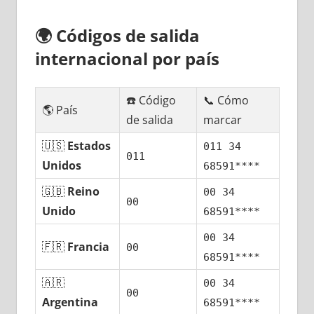
🌍
Códigos dе salida
internacional pοr país
☎️ Código
📞 Cómo
🌎 País
dе salida
marcar
🇺🇸
Estados
011 34
011
Unidos
68591****
🇬🇧
Reino
00 34
00
Unido
68591****
00 34
🇫🇷
Francia
00
68591****
🇦🇷
00 34
00
Argentina
68591****