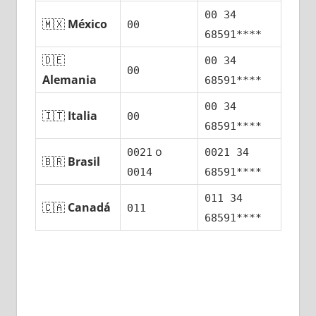
00 34
🇲🇽
México
00
68591****
🇩🇪
00 34
00
Alemania
68591****
00 34
🇮🇹
Italia
00
68591****
ο
0021
0021 34
🇧🇷
Brasil
0014
68591****
011 34
🇨🇦
Canadá
011
68591****