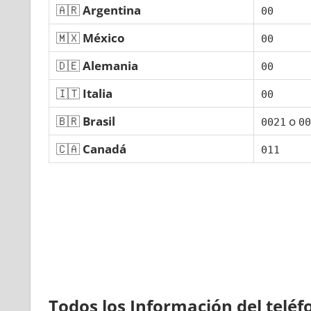
🇦🇷
Argentina
00
🇲🇽
México
00
🇩🇪
Alemania
00
🇮🇹
Italia
00
🇧🇷
Brasil
ο
0021
00
🇨🇦
Canadá
011
Todos los Información del telé