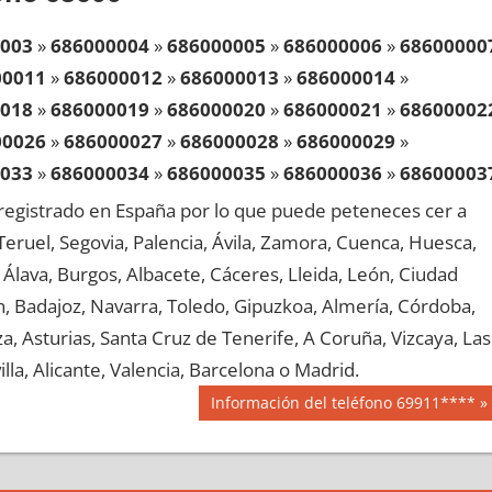
003
»
686000004
»
686000005
»
686000006
»
68600000
00011
»
686000012
»
686000013
»
686000014
»
018
»
686000019
»
686000020
»
686000021
»
68600002
00026
»
686000027
»
686000028
»
686000029
»
033
»
686000034
»
686000035
»
686000036
»
68600003
00041
»
686000042
»
686000043
»
686000044
»
egistrado en España por lo que puede peteneces cer a
048
»
686000049
»
686000050
»
686000051
»
68600005
, Teruel, Segovia, Palencia, Ávila, Zamora, Cuenca, Huesca,
00056
»
686000057
»
686000058
»
686000059
»
Álava, Burgos, Albacete, Cáceres, Lleida, León, Ciudad
063
»
686000064
»
686000065
»
686000066
»
68600006
aén, Badajoz, Navarra, Toledo, Gipuzkoa, Almería, Córdoba,
00071
»
686000072
»
686000073
»
686000074
»
, Asturias, Santa Cruz de Tenerife, A Coruña, Vizcaya, Las
078
»
686000079
»
686000080
»
686000081
»
68600008
lla, Alicante, Valencia, Barcelona o Madrid.
00086
»
686000087
»
686000088
»
686000089
»
Siguiente
Información del teléfono 69911****
093
»
686000094
»
686000095
»
686000096
»
68600009
entrada:
00101
»
686000102
»
686000103
»
686000104
»
108
»
686000109
»
686000110
»
686000111
»
68600011