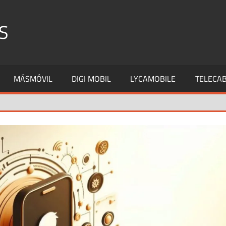
S
MÁSMÓVIL
DIGI MOBIL
LYCAMOBILE
TELECAB