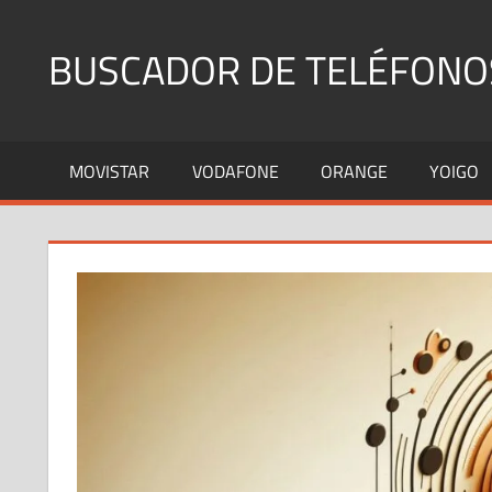
Saltar
al
BUSCADOR DE TELÉFONO
contenido
Identifica
Números
MOVISTAR
VODAFONE
ORANGE
YOIGO
Fijos
y
Móviles