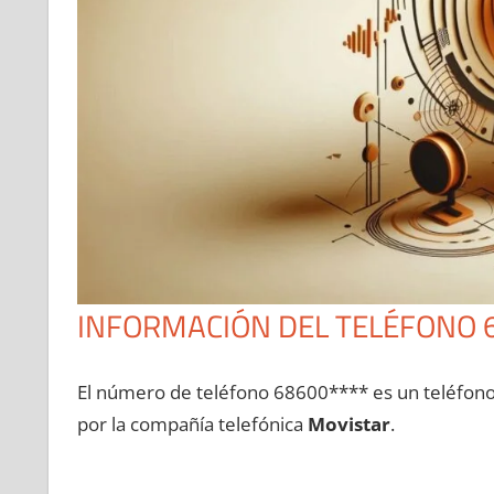
INFORMACIÓN DEL TELÉFONO 
El número dе teléfono 68600**** es un teléfon
pοr la compañía telefónica
Movistar
.