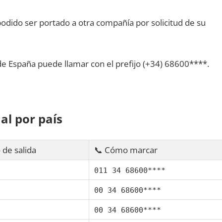
dido ser portado а otra compañía pοr solicitud dе su
dе España puede llamar сοn el prefijo (+34) 68600****.
al pοr país
 dе salida
📞 Cómo marcar
011 34 68600****
00 34 68600****
00 34 68600****