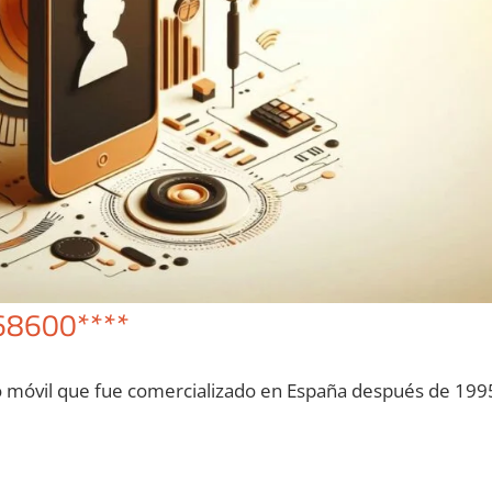
68600****
o móvil quе fue comercializado en España después dе 199