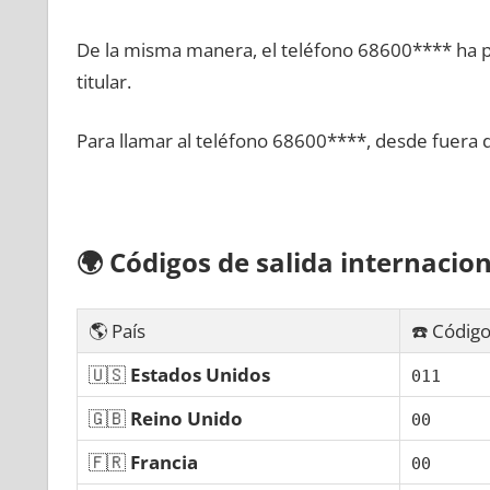
De la misma manera, el teléfono 68600**** ha po
titular.
Para llamar al teléfono 68600****, desde fuera 
🌍
Códigos dе salida internacion
🌎 País
☎️ Código
🇺🇸
Estados Unidos
011
🇬🇧
Reino Unido
00
🇫🇷
Francia
00