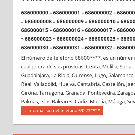
686000000
»
686000001
»
686000002
»
686000
»
686000008
»
686000009
»
686000010
»
6860
686000015
»
686000016
»
686000017
»
686000
»
686000023
»
686000024
»
686000025
»
6860
686000030
»
686000031
»
686000032
»
686000
»
686000038
»
686000039
»
686000040
»
6860
El número de teléfono 68600****, es un númer r
686000045
»
686000046
»
686000047
»
686000
cualquiera de sus provicias: Ceuta, Melilla, Soria
»
686000053
»
686000054
»
686000055
»
6860
Guadalajara, La Rioja, Ourense, Lugo, Salamanca, 
686000060
»
686000061
»
686000062
»
686000
Real, Valladolid, Huelva, Cantabria, Castellón, J
»
686000068
»
686000069
»
686000070
»
6860
Girona, Tarragona, Granada, Pontevedra, Zaragoza
686000075
»
686000076
»
686000077
»
686000
Palmas, Islas Baleares, Cádiz, Murcia, Málaga, Sevi
»
686000083
»
686000084
»
686000085
»
6860
Navegación
68600
Entrada
Información del teléfono 69223****
686000090
»
686000091
»
686000092
»
686000
anterior:
de
»
686000098
»
686000099
»
686000100
»
6860
entradas
686000105
»
686000106
»
686000107
»
686000