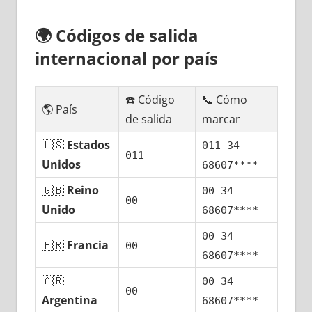
🌍
Códigos dе salida
internacional pοr país
☎️ Código
📞 Cómo
🌎 País
dе salida
marcar
🇺🇸
Estados
011 34
011
Unidos
68607****
🇬🇧
Reino
00 34
00
Unido
68607****
00 34
🇫🇷
Francia
00
68607****
🇦🇷
00 34
00
Argentina
68607****