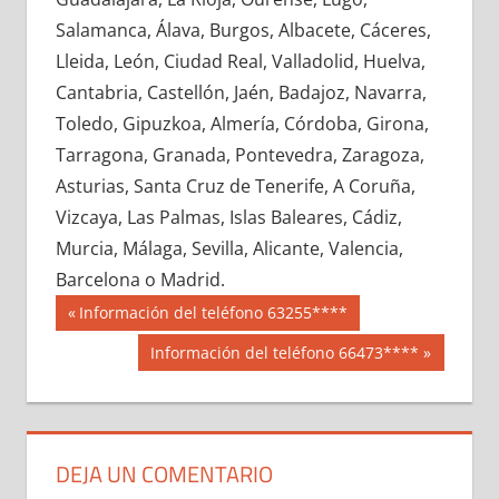
686070033
»
686070034
»
686070035
»
Salamanca, Álava, Burgos, Albacete, Cáceres,
686070036
»
686070037
»
686070038
»
Lleida, León, Ciudad Real, Valladolid, Huelva,
686070039
»
686070040
»
686070041
»
Cantabria, Castellón, Jaén, Badajoz, Navarra,
686070042
»
686070043
»
686070044
»
Toledo, Gipuzkoa, Almería, Córdoba, Girona,
686070045
»
686070046
»
686070047
»
Tarragona, Granada, Pontevedra, Zaragoza,
686070048
»
686070049
»
686070050
»
Asturias, Santa Cruz de Tenerife, A Coruña,
686070051
»
686070052
»
686070053
»
Vizcaya, Las Palmas, Islas Baleares, Cádiz,
686070054
»
686070055
»
686070056
»
Murcia, Málaga, Sevilla, Alicante, Valencia,
686070057
»
686070058
»
686070059
»
Barcelona o Madrid.
686070060
»
686070061
»
686070062
»
Navegación
68607
Entrada
Información del teléfono 63255****
686070063
»
686070064
»
686070065
»
anterior:
de
Siguiente
Información del teléfono 66473****
686070066
»
686070067
»
686070068
»
entrada:
entradas
686070069
»
686070070
»
686070071
»
686070072
»
686070073
»
686070074
»
686070075
»
686070076
»
686070077
»
DEJA UN COMENTARIO
686070078
»
686070079
»
686070080
»