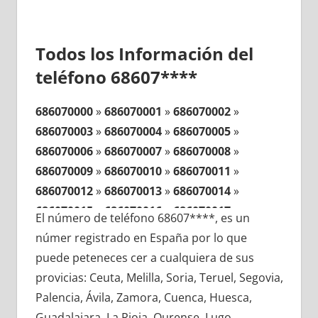
Todos los Información del
teléfono 68607****
686070000
»
686070001
»
686070002
»
686070003
»
686070004
»
686070005
»
686070006
»
686070007
»
686070008
»
686070009
»
686070010
»
686070011
»
686070012
»
686070013
»
686070014
»
686070015
»
686070016
»
686070017
»
El número de teléfono 68607****, es un
686070018
»
686070019
»
686070020
»
númer registrado en España por lo que
686070021
»
686070022
»
686070023
»
puede peteneces cer a cualquiera de sus
686070024
»
686070025
»
686070026
»
provicias: Ceuta, Melilla, Soria, Teruel, Segovia,
686070027
»
686070028
»
686070029
»
Palencia, Ávila, Zamora, Cuenca, Huesca,
686070030
»
686070031
»
686070032
»
Guadalajara, La Rioja, Ourense, Lugo,