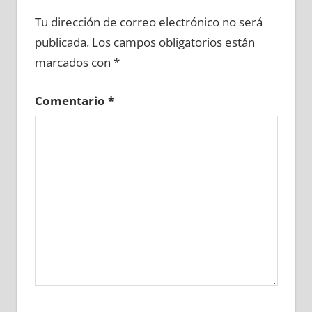
686070081
»
686070082
»
686070083
»
Tu dirección de correo electrónico no será
686070084
»
686070085
»
686070086
»
publicada.
Los campos obligatorios están
686070087
»
686070088
»
686070089
»
marcados con
*
686070090
»
686070091
»
686070092
»
686070093
»
686070094
»
686070095
»
Comentario
*
686070096
»
686070097
»
686070098
»
686070099
»
686070100
»
686070101
»
686070102
»
686070103
»
686070104
»
686070105
»
686070106
»
686070107
»
686070108
»
686070109
»
686070110
»
686070111
»
686070112
»
686070113
»
686070114
»
686070115
»
686070116
»
686070117
»
686070118
»
686070119
»
686070120
»
686070121
»
686070122
»
686070123
»
686070124
»
686070125
»
686070126
»
686070127
»
686070128
»