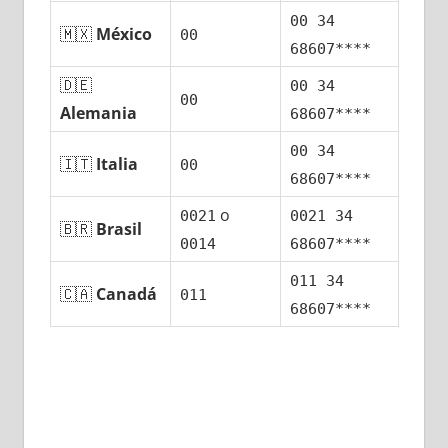
00 34
🇲🇽
México
00
68607****
🇩🇪
00 34
00
Alemania
68607****
00 34
🇮🇹
Italia
00
68607****
ο
0021
0021 34
🇧🇷
Brasil
0014
68607****
011 34
🇨🇦
Canadá
011
68607****