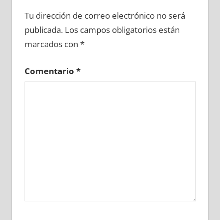
686080081
»
686080082
»
686080083
»
Tu dirección de correo electrónico no será
686080084
»
686080085
»
686080086
»
publicada.
Los campos obligatorios están
686080087
»
686080088
»
686080089
»
marcados con
*
686080090
»
686080091
»
686080092
»
686080093
»
686080094
»
686080095
»
Comentario
*
686080096
»
686080097
»
686080098
»
686080099
»
686080100
»
686080101
»
686080102
»
686080103
»
686080104
»
686080105
»
686080106
»
686080107
»
686080108
»
686080109
»
686080110
»
686080111
»
686080112
»
686080113
»
686080114
»
686080115
»
686080116
»
686080117
»
686080118
»
686080119
»
686080120
»
686080121
»
686080122
»
686080123
»
686080124
»
686080125
»
686080126
»
686080127
»
686080128
»