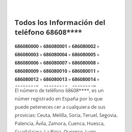
Todos los Información del
teléfono 68608****
686080000
»
686080001
»
686080002
»
686080003
»
686080004
»
686080005
»
686080006
»
686080007
»
686080008
»
686080009
»
686080010
»
686080011
»
686080012
»
686080013
»
686080014
»
686080015
»
686080016
»
686080017
»
El número de teléfono 68608****, es un
686080018
»
686080019
»
686080020
»
númer registrado en España por lo que
686080021
»
686080022
»
686080023
»
puede peteneces cer a cualquiera de sus
686080024
»
686080025
»
686080026
»
provicias: Ceuta, Melilla, Soria, Teruel, Segovia,
686080027
»
686080028
»
686080029
»
Palencia, Ávila, Zamora, Cuenca, Huesca,
686080030
»
686080031
»
686080032
»
Guadalajara, La Rioja, Ourense, Lugo,