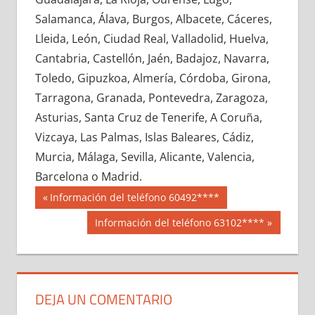
686080033
»
686080034
»
686080035
»
Salamanca, Álava, Burgos, Albacete, Cáceres,
686080036
»
686080037
»
686080038
»
Lleida, León, Ciudad Real, Valladolid, Huelva,
686080039
»
686080040
»
686080041
»
Cantabria, Castellón, Jaén, Badajoz, Navarra,
686080042
»
686080043
»
686080044
»
Toledo, Gipuzkoa, Almería, Córdoba, Girona,
686080045
»
686080046
»
686080047
»
Tarragona, Granada, Pontevedra, Zaragoza,
686080048
»
686080049
»
686080050
»
Asturias, Santa Cruz de Tenerife, A Coruña,
686080051
»
686080052
»
686080053
»
Vizcaya, Las Palmas, Islas Baleares, Cádiz,
686080054
»
686080055
»
686080056
»
Murcia, Málaga, Sevilla, Alicante, Valencia,
686080057
»
686080058
»
686080059
»
Barcelona o Madrid.
686080060
»
686080061
»
686080062
»
Navegación
68608
Entrada
Información del teléfono 60492****
686080063
»
686080064
»
686080065
»
anterior:
de
Siguiente
Información del teléfono 63102****
686080066
»
686080067
»
686080068
»
entrada:
entradas
686080069
»
686080070
»
686080071
»
686080072
»
686080073
»
686080074
»
686080075
»
686080076
»
686080077
»
DEJA UN COMENTARIO
686080078
»
686080079
»
686080080
»