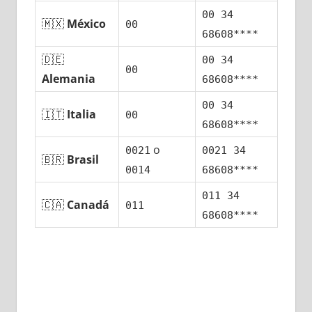
00 34
🇲🇽
México
00
68608****
🇩🇪
00 34
00
Alemania
68608****
00 34
🇮🇹
Italia
00
68608****
ο
0021
0021 34
🇧🇷
Brasil
0014
68608****
011 34
🇨🇦
Canadá
011
68608****