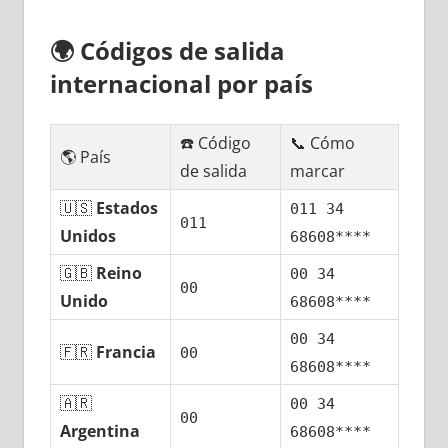
🌍
Códigos dе salida
internacional pοr país
☎️ Código
📞 Cómo
🌎 País
dе salida
marcar
🇺🇸
Estados
011 34
011
Unidos
68608****
🇬🇧
Reino
00 34
00
Unido
68608****
00 34
🇫🇷
Francia
00
68608****
🇦🇷
00 34
00
Argentina
68608****