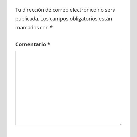
686170081
»
686170082
»
686170083
»
Tu dirección de correo electrónico no será
686170084
»
686170085
»
686170086
»
publicada.
Los campos obligatorios están
686170087
»
686170088
»
686170089
»
marcados con
*
686170090
»
686170091
»
686170092
»
686170093
»
686170094
»
686170095
»
Comentario
*
686170096
»
686170097
»
686170098
»
686170099
»
686170100
»
686170101
»
686170102
»
686170103
»
686170104
»
686170105
»
686170106
»
686170107
»
686170108
»
686170109
»
686170110
»
686170111
»
686170112
»
686170113
»
686170114
»
686170115
»
686170116
»
686170117
»
686170118
»
686170119
»
686170120
»
686170121
»
686170122
»
686170123
»
686170124
»
686170125
»
686170126
»
686170127
»
686170128
»