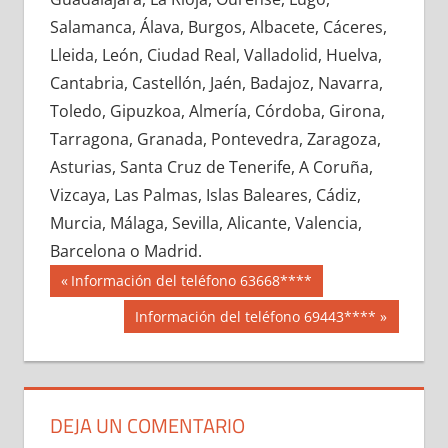
686170033
»
686170034
»
686170035
»
Salamanca, Álava, Burgos, Albacete, Cáceres,
686170036
»
686170037
»
686170038
»
Lleida, León, Ciudad Real, Valladolid, Huelva,
686170039
»
686170040
»
686170041
»
Cantabria, Castellón, Jaén, Badajoz, Navarra,
686170042
»
686170043
»
686170044
»
Toledo, Gipuzkoa, Almería, Córdoba, Girona,
686170045
»
686170046
»
686170047
»
Tarragona, Granada, Pontevedra, Zaragoza,
686170048
»
686170049
»
686170050
»
Asturias, Santa Cruz de Tenerife, A Coruña,
686170051
»
686170052
»
686170053
»
Vizcaya, Las Palmas, Islas Baleares, Cádiz,
686170054
»
686170055
»
686170056
»
Murcia, Málaga, Sevilla, Alicante, Valencia,
686170057
»
686170058
»
686170059
»
Barcelona o Madrid.
686170060
»
686170061
»
686170062
»
Navegación
68617
Entrada
Información del teléfono 63668****
686170063
»
686170064
»
686170065
»
anterior:
de
Siguiente
Información del teléfono 69443****
686170066
»
686170067
»
686170068
»
entrada:
entradas
686170069
»
686170070
»
686170071
»
686170072
»
686170073
»
686170074
»
686170075
»
686170076
»
686170077
»
DEJA UN COMENTARIO
686170078
»
686170079
»
686170080
»