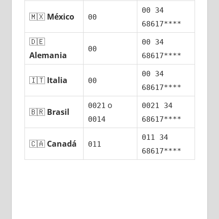
00 34
🇲🇽
México
00
68617****
🇩🇪
00 34
00
Alemania
68617****
00 34
🇮🇹
Italia
00
68617****
ο
0021
0021 34
🇧🇷
Brasil
0014
68617****
011 34
🇨🇦
Canadá
011
68617****