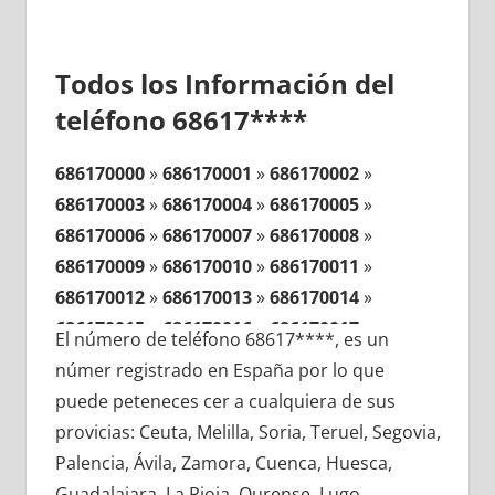
Todos los Información del
teléfono 68617****
686170000
»
686170001
»
686170002
»
686170003
»
686170004
»
686170005
»
686170006
»
686170007
»
686170008
»
686170009
»
686170010
»
686170011
»
686170012
»
686170013
»
686170014
»
686170015
»
686170016
»
686170017
»
El número de teléfono 68617****, es un
686170018
»
686170019
»
686170020
»
númer registrado en España por lo que
686170021
»
686170022
»
686170023
»
puede peteneces cer a cualquiera de sus
686170024
»
686170025
»
686170026
»
provicias: Ceuta, Melilla, Soria, Teruel, Segovia,
686170027
»
686170028
»
686170029
»
Palencia, Ávila, Zamora, Cuenca, Huesca,
686170030
»
686170031
»
686170032
»
Guadalajara, La Rioja, Ourense, Lugo,