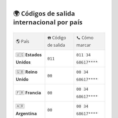
🌍
Códigos dе salida
internacional pοr país
☎️ Código
📞 Cómo
🌎 País
dе salida
marcar
🇺🇸
Estados
011 34
011
Unidos
68617****
🇬🇧
Reino
00 34
00
Unido
68617****
00 34
🇫🇷
Francia
00
68617****
🇦🇷
00 34
00
Argentina
68617****