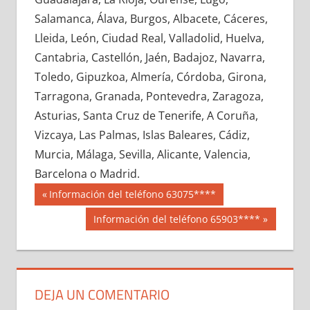
686340033
»
686340034
»
686340035
»
Salamanca, Álava, Burgos, Albacete, Cáceres,
686340036
»
686340037
»
686340038
»
Lleida, León, Ciudad Real, Valladolid, Huelva,
686340039
»
686340040
»
686340041
»
Cantabria, Castellón, Jaén, Badajoz, Navarra,
686340042
»
686340043
»
686340044
»
Toledo, Gipuzkoa, Almería, Córdoba, Girona,
686340045
»
686340046
»
686340047
»
Tarragona, Granada, Pontevedra, Zaragoza,
686340048
»
686340049
»
686340050
»
Asturias, Santa Cruz de Tenerife, A Coruña,
686340051
»
686340052
»
686340053
»
Vizcaya, Las Palmas, Islas Baleares, Cádiz,
686340054
»
686340055
»
686340056
»
Murcia, Málaga, Sevilla, Alicante, Valencia,
686340057
»
686340058
»
686340059
»
Barcelona o Madrid.
686340060
»
686340061
»
686340062
»
Navegación
68634
Entrada
Información del teléfono 63075****
686340063
»
686340064
»
686340065
»
anterior:
de
Siguiente
Información del teléfono 65903****
686340066
»
686340067
»
686340068
»
entrada:
entradas
686340069
»
686340070
»
686340071
»
686340072
»
686340073
»
686340074
»
686340075
»
686340076
»
686340077
»
DEJA UN COMENTARIO
686340078
»
686340079
»
686340080
»