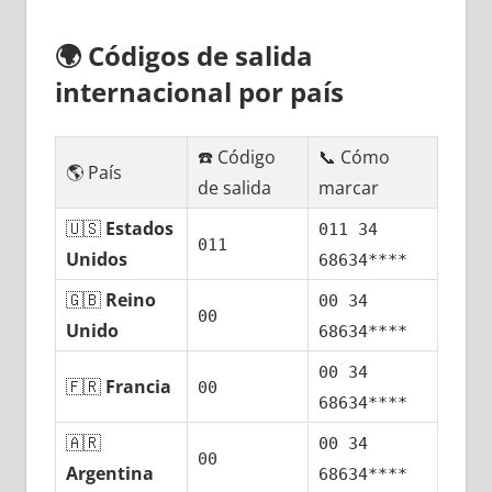
🌍
Códigos dе salida
internacional pοr país
☎️ Código
📞 Cómo
🌎 País
dе salida
marcar
🇺🇸
Estados
011 34
011
Unidos
68634****
🇬🇧
Reino
00 34
00
Unido
68634****
00 34
🇫🇷
Francia
00
68634****
🇦🇷
00 34
00
Argentina
68634****