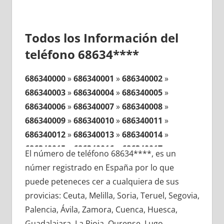
Todos los Información del
teléfono 68634****
686340000
»
686340001
»
686340002
»
686340003
»
686340004
»
686340005
»
686340006
»
686340007
»
686340008
»
686340009
»
686340010
»
686340011
»
686340012
»
686340013
»
686340014
»
686340015
»
686340016
»
686340017
»
El número de teléfono 68634****, es un
686340018
»
686340019
»
686340020
»
númer registrado en España por lo que
686340021
»
686340022
»
686340023
»
puede peteneces cer a cualquiera de sus
686340024
»
686340025
»
686340026
»
provicias: Ceuta, Melilla, Soria, Teruel, Segovia,
686340027
»
686340028
»
686340029
»
Palencia, Ávila, Zamora, Cuenca, Huesca,
686340030
»
686340031
»
686340032
»
Guadalajara, La Rioja, Ourense, Lugo,