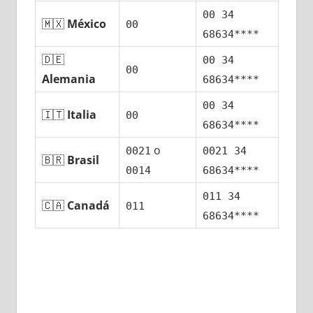
00 34
🇲🇽
México
00
68634****
🇩🇪
00 34
00
Alemania
68634****
00 34
🇮🇹
Italia
00
68634****
ο
0021
0021 34
🇧🇷
Brasil
0014
68634****
011 34
🇨🇦
Canadá
011
68634****