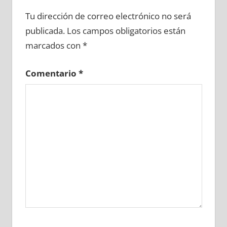
686340081
»
686340082
»
686340083
»
Tu dirección de correo electrónico no será
686340084
»
686340085
»
686340086
»
publicada.
Los campos obligatorios están
686340087
»
686340088
»
686340089
»
marcados con
*
686340090
»
686340091
»
686340092
»
686340093
»
686340094
»
686340095
»
Comentario
*
686340096
»
686340097
»
686340098
»
686340099
»
686340100
»
686340101
»
686340102
»
686340103
»
686340104
»
686340105
»
686340106
»
686340107
»
686340108
»
686340109
»
686340110
»
686340111
»
686340112
»
686340113
»
686340114
»
686340115
»
686340116
»
686340117
»
686340118
»
686340119
»
686340120
»
686340121
»
686340122
»
686340123
»
686340124
»
686340125
»
686340126
»
686340127
»
686340128
»