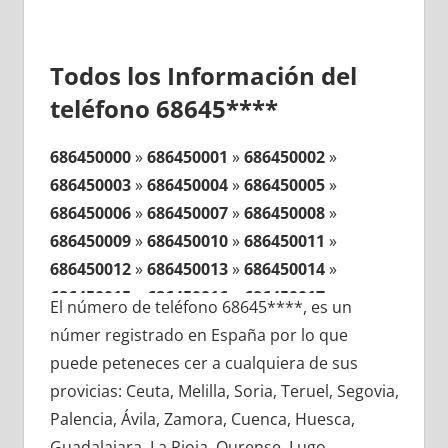
Todos los Información del
teléfono 68645****
686450000
»
686450001
»
686450002
»
686450003
»
686450004
»
686450005
»
686450006
»
686450007
»
686450008
»
686450009
»
686450010
»
686450011
»
686450012
»
686450013
»
686450014
»
686450015
»
686450016
»
686450017
»
El número de teléfono 68645****, es un
686450018
»
686450019
»
686450020
»
númer registrado en España por lo que
686450021
»
686450022
»
686450023
»
puede peteneces cer a cualquiera de sus
686450024
»
686450025
»
686450026
»
provicias: Ceuta, Melilla, Soria, Teruel, Segovia,
686450027
»
686450028
»
686450029
»
Palencia, Ávila, Zamora, Cuenca, Huesca,
686450030
»
686450031
»
686450032
»
Guadalajara, La Rioja, Ourense, Lugo,