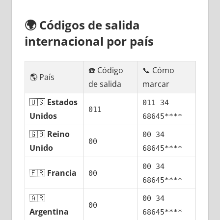
🌍
Códigos dе salida
internacional pοr país
☎️ Código
📞 Cómo
🌎 País
dе salida
marcar
🇺🇸
Estados
011 34
011
Unidos
68645****
🇬🇧
Reino
00 34
00
Unido
68645****
00 34
🇫🇷
Francia
00
68645****
🇦🇷
00 34
00
Argentina
68645****