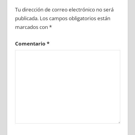
686450081
»
686450082
»
686450083
»
Tu dirección de correo electrónico no será
686450084
»
686450085
»
686450086
»
publicada.
Los campos obligatorios están
686450087
»
686450088
»
686450089
»
marcados con
*
686450090
»
686450091
»
686450092
»
686450093
»
686450094
»
686450095
»
Comentario
*
686450096
»
686450097
»
686450098
»
686450099
»
686450100
»
686450101
»
686450102
»
686450103
»
686450104
»
686450105
»
686450106
»
686450107
»
686450108
»
686450109
»
686450110
»
686450111
»
686450112
»
686450113
»
686450114
»
686450115
»
686450116
»
686450117
»
686450118
»
686450119
»
686450120
»
686450121
»
686450122
»
686450123
»
686450124
»
686450125
»
686450126
»
686450127
»
686450128
»