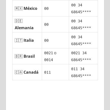
00 34
🇲🇽
México
00
68645****
🇩🇪
00 34
00
Alemania
68645****
00 34
🇮🇹
Italia
00
68645****
ο
0021
0021 34
🇧🇷
Brasil
0014
68645****
011 34
🇨🇦
Canadá
011
68645****