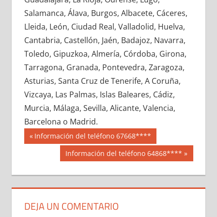
686450033
»
686450034
»
686450035
»
Salamanca, Álava, Burgos, Albacete, Cáceres,
686450036
»
686450037
»
686450038
»
Lleida, León, Ciudad Real, Valladolid, Huelva,
686450039
»
686450040
»
686450041
»
Cantabria, Castellón, Jaén, Badajoz, Navarra,
686450042
»
686450043
»
686450044
»
Toledo, Gipuzkoa, Almería, Córdoba, Girona,
686450045
»
686450046
»
686450047
»
Tarragona, Granada, Pontevedra, Zaragoza,
686450048
»
686450049
»
686450050
»
Asturias, Santa Cruz de Tenerife, A Coruña,
686450051
»
686450052
»
686450053
»
Vizcaya, Las Palmas, Islas Baleares, Cádiz,
686450054
»
686450055
»
686450056
»
Murcia, Málaga, Sevilla, Alicante, Valencia,
686450057
»
686450058
»
686450059
»
Barcelona o Madrid.
686450060
»
686450061
»
686450062
»
Navegación
68645
Entrada
Información del teléfono 67668****
686450063
»
686450064
»
686450065
»
anterior:
de
Siguiente
Información del teléfono 64868****
686450066
»
686450067
»
686450068
»
entrada:
entradas
686450069
»
686450070
»
686450071
»
686450072
»
686450073
»
686450074
»
686450075
»
686450076
»
686450077
»
DEJA UN COMENTARIO
686450078
»
686450079
»
686450080
»