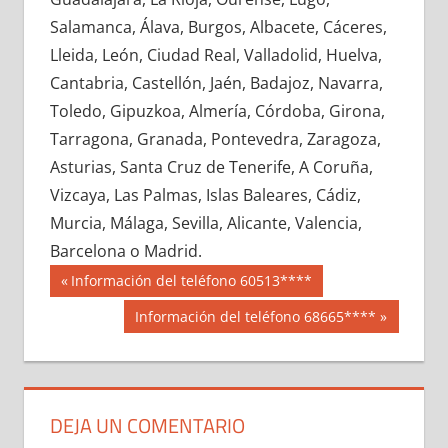
686460033
»
686460034
»
686460035
»
Salamanca, Álava, Burgos, Albacete, Cáceres,
686460036
»
686460037
»
686460038
»
Lleida, León, Ciudad Real, Valladolid, Huelva,
686460039
»
686460040
»
686460041
»
Cantabria, Castellón, Jaén, Badajoz, Navarra,
686460042
»
686460043
»
686460044
»
Toledo, Gipuzkoa, Almería, Córdoba, Girona,
686460045
»
686460046
»
686460047
»
Tarragona, Granada, Pontevedra, Zaragoza,
686460048
»
686460049
»
686460050
»
Asturias, Santa Cruz de Tenerife, A Coruña,
686460051
»
686460052
»
686460053
»
Vizcaya, Las Palmas, Islas Baleares, Cádiz,
686460054
»
686460055
»
686460056
»
Murcia, Málaga, Sevilla, Alicante, Valencia,
686460057
»
686460058
»
686460059
»
Barcelona o Madrid.
686460060
»
686460061
»
686460062
»
Navegación
68646
Entrada
Información del teléfono 60513****
686460063
»
686460064
»
686460065
»
anterior:
de
Siguiente
Información del teléfono 68665****
686460066
»
686460067
»
686460068
»
entrada:
entradas
686460069
»
686460070
»
686460071
»
686460072
»
686460073
»
686460074
»
686460075
»
686460076
»
686460077
»
DEJA UN COMENTARIO
686460078
»
686460079
»
686460080
»