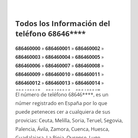
Todos los Información del
teléfono 68646****
686460000
»
686460001
»
686460002
»
686460003
»
686460004
»
686460005
»
686460006
»
686460007
»
686460008
»
686460009
»
686460010
»
686460011
»
686460012
»
686460013
»
686460014
»
686460015
»
686460016
»
686460017
»
El número de teléfono 68646****, es un
686460018
»
686460019
»
686460020
»
númer registrado en España por lo que
686460021
»
686460022
»
686460023
»
puede peteneces cer a cualquiera de sus
686460024
»
686460025
»
686460026
»
provicias: Ceuta, Melilla, Soria, Teruel, Segovia,
686460027
»
686460028
»
686460029
»
Palencia, Ávila, Zamora, Cuenca, Huesca,
686460030
»
686460031
»
686460032
»
Guadalajara, La Rioja, Ourense, Lugo,