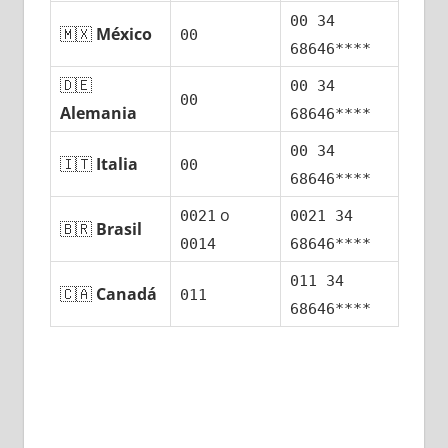
00 34
🇲🇽
México
00
68646****
🇩🇪
00 34
00
Alemania
68646****
00 34
🇮🇹
Italia
00
68646****
ο
0021
0021 34
🇧🇷
Brasil
0014
68646****
011 34
🇨🇦
Canadá
011
68646****