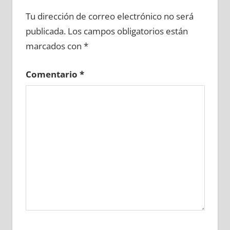
686460081
»
686460082
»
686460083
»
Tu dirección de correo electrónico no será
686460084
»
686460085
»
686460086
»
publicada.
Los campos obligatorios están
686460087
»
686460088
»
686460089
»
marcados con
*
686460090
»
686460091
»
686460092
»
686460093
»
686460094
»
686460095
»
Comentario
*
686460096
»
686460097
»
686460098
»
686460099
»
686460100
»
686460101
»
686460102
»
686460103
»
686460104
»
686460105
»
686460106
»
686460107
»
686460108
»
686460109
»
686460110
»
686460111
»
686460112
»
686460113
»
686460114
»
686460115
»
686460116
»
686460117
»
686460118
»
686460119
»
686460120
»
686460121
»
686460122
»
686460123
»
686460124
»
686460125
»
686460126
»
686460127
»
686460128
»