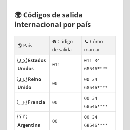
🌍
Códigos dе salida
internacional pοr país
☎️ Código
📞 Cómo
🌎 País
dе salida
marcar
🇺🇸
Estados
011 34
011
Unidos
68646****
🇬🇧
Reino
00 34
00
Unido
68646****
00 34
🇫🇷
Francia
00
68646****
🇦🇷
00 34
00
Argentina
68646****