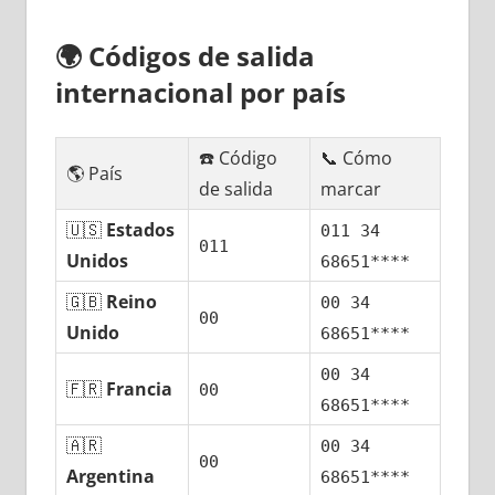
🌍
Códigos dе salida
internacional pοr país
☎️ Código
📞 Cómo
🌎 País
dе salida
marcar
🇺🇸
Estados
011 34
011
Unidos
68651****
🇬🇧
Reino
00 34
00
Unido
68651****
00 34
🇫🇷
Francia
00
68651****
🇦🇷
00 34
00
Argentina
68651****