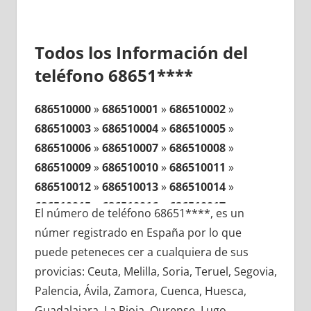
Todos los Información del
teléfono 68651****
686510000
»
686510001
»
686510002
»
686510003
»
686510004
»
686510005
»
686510006
»
686510007
»
686510008
»
686510009
»
686510010
»
686510011
»
686510012
»
686510013
»
686510014
»
686510015
»
686510016
»
686510017
»
El número de teléfono 68651****, es un
686510018
»
686510019
»
686510020
»
númer registrado en España por lo que
686510021
»
686510022
»
686510023
»
puede peteneces cer a cualquiera de sus
686510024
»
686510025
»
686510026
»
provicias: Ceuta, Melilla, Soria, Teruel, Segovia,
686510027
»
686510028
»
686510029
»
Palencia, Ávila, Zamora, Cuenca, Huesca,
686510030
»
686510031
»
686510032
»
Guadalajara, La Rioja, Ourense, Lugo,