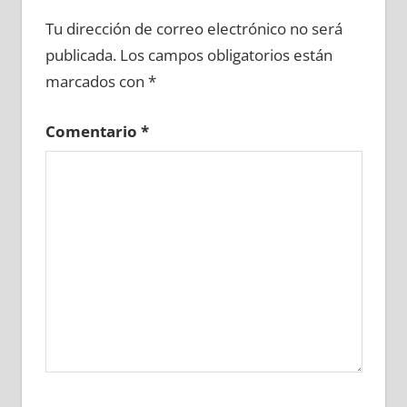
686510081
»
686510082
»
686510083
»
Tu dirección de correo electrónico no será
686510084
»
686510085
»
686510086
»
publicada.
Los campos obligatorios están
686510087
»
686510088
»
686510089
»
marcados con
*
686510090
»
686510091
»
686510092
»
686510093
»
686510094
»
686510095
»
Comentario
*
686510096
»
686510097
»
686510098
»
686510099
»
686510100
»
686510101
»
686510102
»
686510103
»
686510104
»
686510105
»
686510106
»
686510107
»
686510108
»
686510109
»
686510110
»
686510111
»
686510112
»
686510113
»
686510114
»
686510115
»
686510116
»
686510117
»
686510118
»
686510119
»
686510120
»
686510121
»
686510122
»
686510123
»
686510124
»
686510125
»
686510126
»
686510127
»
686510128
»