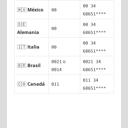
00 34
🇲🇽
México
00
68651****
🇩🇪
00 34
00
Alemania
68651****
00 34
🇮🇹
Italia
00
68651****
ο
0021
0021 34
🇧🇷
Brasil
0014
68651****
011 34
🇨🇦
Canadá
011
68651****