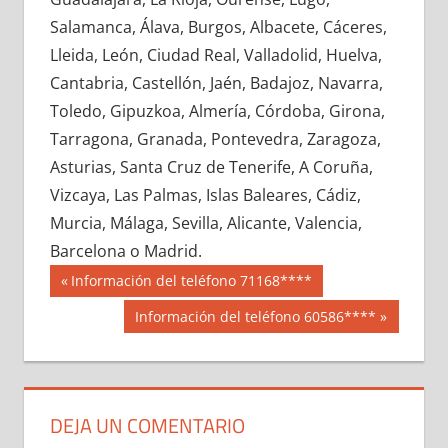
686510033
»
686510034
»
686510035
»
Salamanca, Álava, Burgos, Albacete, Cáceres,
686510036
»
686510037
»
686510038
»
Lleida, León, Ciudad Real, Valladolid, Huelva,
686510039
»
686510040
»
686510041
»
Cantabria, Castellón, Jaén, Badajoz, Navarra,
686510042
»
686510043
»
686510044
»
Toledo, Gipuzkoa, Almería, Córdoba, Girona,
686510045
»
686510046
»
686510047
»
Tarragona, Granada, Pontevedra, Zaragoza,
686510048
»
686510049
»
686510050
»
Asturias, Santa Cruz de Tenerife, A Coruña,
686510051
»
686510052
»
686510053
»
Vizcaya, Las Palmas, Islas Baleares, Cádiz,
686510054
»
686510055
»
686510056
»
Murcia, Málaga, Sevilla, Alicante, Valencia,
686510057
»
686510058
»
686510059
»
Barcelona o Madrid.
686510060
»
686510061
»
686510062
»
Navegación
68651
Entrada
Información del teléfono 71168****
686510063
»
686510064
»
686510065
»
anterior:
de
Siguiente
Información del teléfono 60586****
686510066
»
686510067
»
686510068
»
entrada:
entradas
686510069
»
686510070
»
686510071
»
686510072
»
686510073
»
686510074
»
686510075
»
686510076
»
686510077
»
DEJA UN COMENTARIO
686510078
»
686510079
»
686510080
»