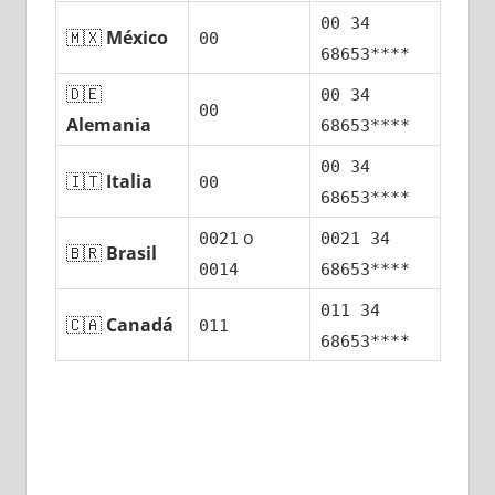
00 34
🇲🇽
México
00
68653****
🇩🇪
00 34
00
Alemania
68653****
00 34
🇮🇹
Italia
00
68653****
ο
0021
0021 34
🇧🇷
Brasil
0014
68653****
011 34
🇨🇦
Canadá
011
68653****