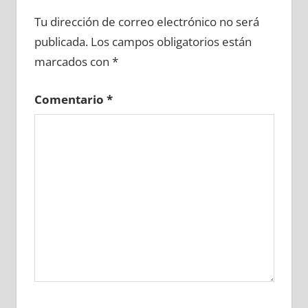
686530081
»
686530082
»
686530083
»
Tu dirección de correo electrónico no será
686530084
»
686530085
»
686530086
»
publicada.
Los campos obligatorios están
686530087
»
686530088
»
686530089
»
marcados con
*
686530090
»
686530091
»
686530092
»
686530093
»
686530094
»
686530095
»
Comentario
*
686530096
»
686530097
»
686530098
»
686530099
»
686530100
»
686530101
»
686530102
»
686530103
»
686530104
»
686530105
»
686530106
»
686530107
»
686530108
»
686530109
»
686530110
»
686530111
»
686530112
»
686530113
»
686530114
»
686530115
»
686530116
»
686530117
»
686530118
»
686530119
»
686530120
»
686530121
»
686530122
»
686530123
»
686530124
»
686530125
»
686530126
»
686530127
»
686530128
»