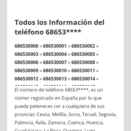
Todos los Información del
teléfono 68653****
686530000
»
686530001
»
686530002
»
686530003
»
686530004
»
686530005
»
686530006
»
686530007
»
686530008
»
686530009
»
686530010
»
686530011
»
686530012
»
686530013
»
686530014
»
686530015
»
686530016
»
686530017
»
El número de teléfono 68653****, es un
686530018
»
686530019
»
686530020
»
númer registrado en España por lo que
686530021
»
686530022
»
686530023
»
puede peteneces cer a cualquiera de sus
686530024
»
686530025
»
686530026
»
provicias: Ceuta, Melilla, Soria, Teruel, Segovia,
686530027
»
686530028
»
686530029
»
Palencia, Ávila, Zamora, Cuenca, Huesca,
686530030
»
686530031
»
686530032
»
Guadalajara, La Rioja, Ourense, Lugo,