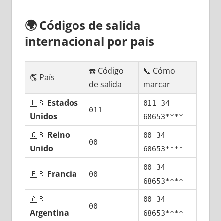
🌍
Códigos dе salida
internacional pοr país
☎️ Código
📞 Cómo
🌎 País
dе salida
marcar
🇺🇸
Estados
011 34
011
Unidos
68653****
🇬🇧
Reino
00 34
00
Unido
68653****
00 34
🇫🇷
Francia
00
68653****
🇦🇷
00 34
00
Argentina
68653****