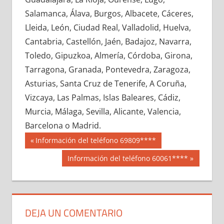
686530033
»
686530034
»
686530035
»
Salamanca, Álava, Burgos, Albacete, Cáceres,
686530036
»
686530037
»
686530038
»
Lleida, León, Ciudad Real, Valladolid, Huelva,
686530039
»
686530040
»
686530041
»
Cantabria, Castellón, Jaén, Badajoz, Navarra,
686530042
»
686530043
»
686530044
»
Toledo, Gipuzkoa, Almería, Córdoba, Girona,
686530045
»
686530046
»
686530047
»
Tarragona, Granada, Pontevedra, Zaragoza,
686530048
»
686530049
»
686530050
»
Asturias, Santa Cruz de Tenerife, A Coruña,
686530051
»
686530052
»
686530053
»
Vizcaya, Las Palmas, Islas Baleares, Cádiz,
686530054
»
686530055
»
686530056
»
Murcia, Málaga, Sevilla, Alicante, Valencia,
686530057
»
686530058
»
686530059
»
Barcelona o Madrid.
686530060
»
686530061
»
686530062
»
Navegación
68653
Entrada
Información del teléfono 69809****
686530063
»
686530064
»
686530065
»
anterior:
de
Siguiente
Información del teléfono 60061****
686530066
»
686530067
»
686530068
»
entrada:
entradas
686530069
»
686530070
»
686530071
»
686530072
»
686530073
»
686530074
»
686530075
»
686530076
»
686530077
»
DEJA UN COMENTARIO
686530078
»
686530079
»
686530080
»