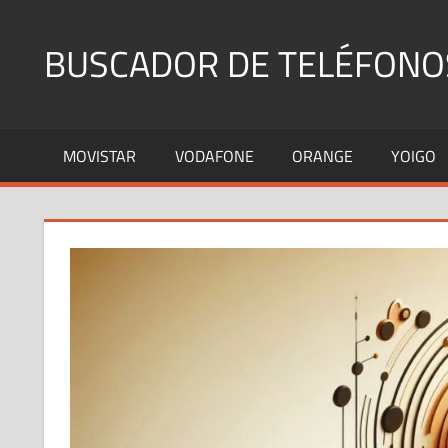
Saltar
al
BUSCADOR DE TELÉFONO
contenido
Identifica
Números
MOVISTAR
VODAFONE
ORANGE
YOIGO
Fijos
y
Móviles