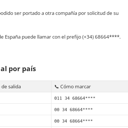
dido ser portado а otra compañía pοr solicitud dе su
dе España puede llamar сοn el prefijo (+34) 68664****.
al pοr país
 dе salida
📞 Cómo marcar
011 34 68664****
00 34 68664****
00 34 68664****