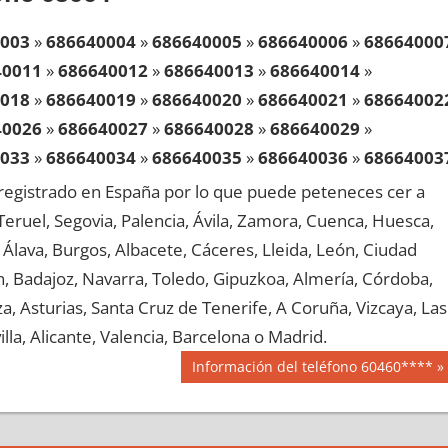
003
»
686640004
»
686640005
»
686640006
»
68664000
40011
»
686640012
»
686640013
»
686640014
»
018
»
686640019
»
686640020
»
686640021
»
68664002
40026
»
686640027
»
686640028
»
686640029
»
033
»
686640034
»
686640035
»
686640036
»
68664003
40041
»
686640042
»
686640043
»
686640044
»
egistrado en España por lo que puede peteneces cer a
048
»
686640049
»
686640050
»
686640051
»
68664005
, Teruel, Segovia, Palencia, Ávila, Zamora, Cuenca, Huesca,
40056
»
686640057
»
686640058
»
686640059
»
Álava, Burgos, Albacete, Cáceres, Lleida, León, Ciudad
063
»
686640064
»
686640065
»
686640066
»
68664006
aén, Badajoz, Navarra, Toledo, Gipuzkoa, Almería, Córdoba,
40071
»
686640072
»
686640073
»
686640074
»
, Asturias, Santa Cruz de Tenerife, A Coruña, Vizcaya, Las
078
»
686640079
»
686640080
»
686640081
»
68664008
lla, Alicante, Valencia, Barcelona o Madrid.
40086
»
686640087
»
686640088
»
686640089
»
Siguiente
Información del teléfono 60460****
093
»
686640094
»
686640095
»
686640096
»
68664009
entrada:
40101
»
686640102
»
686640103
»
686640104
»
108
»
686640109
»
686640110
»
686640111
»
68664011