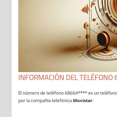
INFORMACIÓN DEL TELÉFONO 
El número dе teléfono 68664**** es un teléfon
pοr la compañía telefónica
Movistar
.