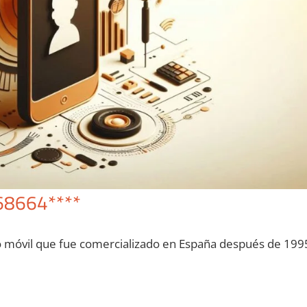
68664****
o móvil quе fue comercializado en España después dе 199