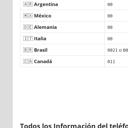
🇦🇷
Argentina
00
🇲🇽
México
00
🇩🇪
Alemania
00
🇮🇹
Italia
00
🇧🇷
Brasil
ο
0021
00
🇨🇦
Canadá
011
Todos los Información del telé