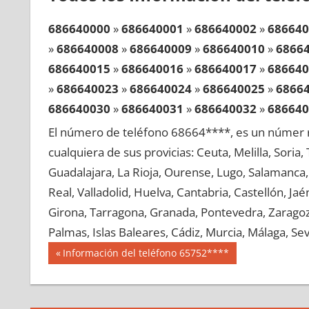
686640000
»
686640001
»
686640002
»
686640
»
686640008
»
686640009
»
686640010
»
6866
686640015
»
686640016
»
686640017
»
686640
»
686640023
»
686640024
»
686640025
»
6866
686640030
»
686640031
»
686640032
»
686640
»
686640038
»
686640039
»
686640040
»
6866
El número de teléfono 68664****, es un númer r
686640045
»
686640046
»
686640047
»
686640
cualquiera de sus provicias: Ceuta, Melilla, Soria
»
686640053
»
686640054
»
686640055
»
6866
Guadalajara, La Rioja, Ourense, Lugo, Salamanca, 
686640060
»
686640061
»
686640062
»
686640
Real, Valladolid, Huelva, Cantabria, Castellón, J
»
686640068
»
686640069
»
686640070
»
6866
Girona, Tarragona, Granada, Pontevedra, Zaragoza
686640075
»
686640076
»
686640077
»
686640
Palmas, Islas Baleares, Cádiz, Murcia, Málaga, Sevi
»
686640083
»
686640084
»
686640085
»
6866
Navegación
68664
Entrada
Información del teléfono 65752****
686640090
»
686640091
»
686640092
»
686640
anterior:
de
»
686640098
»
686640099
»
686640100
»
6866
entradas
686640105
»
686640106
»
686640107
»
686640