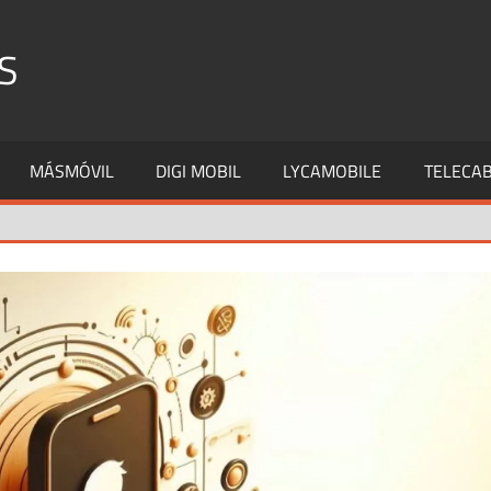
S
MÁSMÓVIL
DIGI MOBIL
LYCAMOBILE
TELECAB