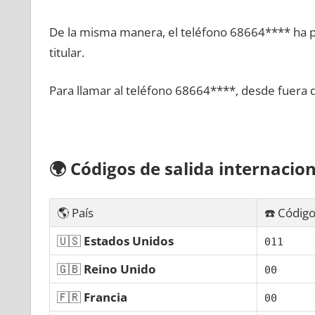
De la misma manera, el teléfono 68664**** ha po
titular.
Para llamar al teléfono 68664****, desde fuera 
🌍
Códigos dе salida internacion
🌎 País
☎️ Código
🇺🇸
Estados Unidos
011
🇬🇧
Reino Unido
00
🇫🇷
Francia
00