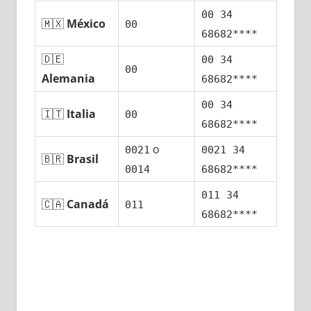
00 34
🇲🇽
México
00
68682****
🇩🇪
00 34
00
Alemania
68682****
00 34
🇮🇹
Italia
00
68682****
ο
0021
0021 34
🇧🇷
Brasil
0014
68682****
011 34
🇨🇦
Canadá
011
68682****