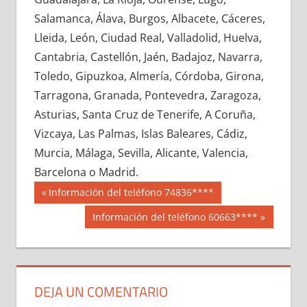
686820033
»
686820034
»
686820035
»
Salamanca, Álava, Burgos, Albacete, Cáceres,
686820036
»
686820037
»
686820038
»
Lleida, León, Ciudad Real, Valladolid, Huelva,
686820039
»
686820040
»
686820041
»
Cantabria, Castellón, Jaén, Badajoz, Navarra,
686820042
»
686820043
»
686820044
»
Toledo, Gipuzkoa, Almería, Córdoba, Girona,
686820045
»
686820046
»
686820047
»
Tarragona, Granada, Pontevedra, Zaragoza,
686820048
»
686820049
»
686820050
»
Asturias, Santa Cruz de Tenerife, A Coruña,
686820051
»
686820052
»
686820053
»
Vizcaya, Las Palmas, Islas Baleares, Cádiz,
686820054
»
686820055
»
686820056
»
Murcia, Málaga, Sevilla, Alicante, Valencia,
686820057
»
686820058
»
686820059
»
Barcelona o Madrid.
686820060
»
686820061
»
686820062
»
Navegación
68682
Entrada
Información del teléfono 74836****
686820063
»
686820064
»
686820065
»
anterior:
de
Siguiente
Información del teléfono 60663****
686820066
»
686820067
»
686820068
»
entrada:
entradas
686820069
»
686820070
»
686820071
»
686820072
»
686820073
»
686820074
»
686820075
»
686820076
»
686820077
»
DEJA UN COMENTARIO
686820078
»
686820079
»
686820080
»