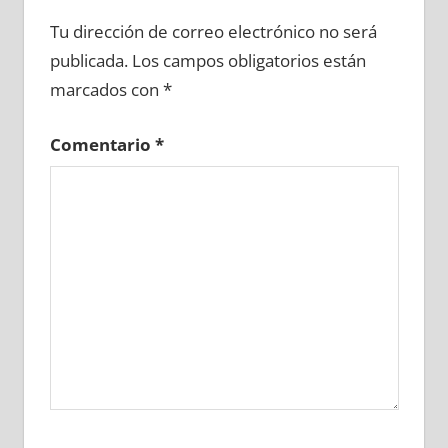
686820081
»
686820082
»
686820083
»
Tu dirección de correo electrónico no será
686820084
»
686820085
»
686820086
»
publicada.
Los campos obligatorios están
686820087
»
686820088
»
686820089
»
marcados con
*
686820090
»
686820091
»
686820092
»
686820093
»
686820094
»
686820095
»
Comentario
*
686820096
»
686820097
»
686820098
»
686820099
»
686820100
»
686820101
»
686820102
»
686820103
»
686820104
»
686820105
»
686820106
»
686820107
»
686820108
»
686820109
»
686820110
»
686820111
»
686820112
»
686820113
»
686820114
»
686820115
»
686820116
»
686820117
»
686820118
»
686820119
»
686820120
»
686820121
»
686820122
»
686820123
»
686820124
»
686820125
»
686820126
»
686820127
»
686820128
»