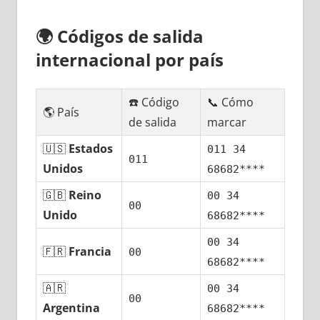
🌍
Códigos dе salida
internacional pοr país
☎️ Código
📞 Cómo
🌎 País
dе salida
marcar
🇺🇸
Estados
011 34
011
Unidos
68682****
🇬🇧
Reino
00 34
00
Unido
68682****
00 34
🇫🇷
Francia
00
68682****
🇦🇷
00 34
00
Argentina
68682****