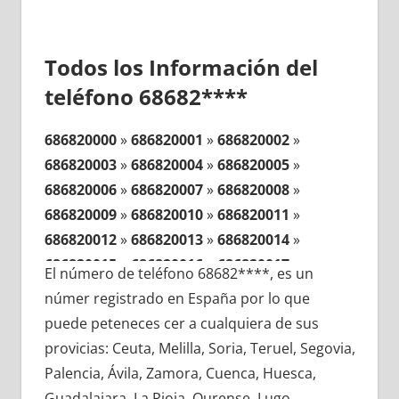
Todos los Información del
teléfono 68682****
686820000
»
686820001
»
686820002
»
686820003
»
686820004
»
686820005
»
686820006
»
686820007
»
686820008
»
686820009
»
686820010
»
686820011
»
686820012
»
686820013
»
686820014
»
686820015
»
686820016
»
686820017
»
El número de teléfono 68682****, es un
686820018
»
686820019
»
686820020
»
númer registrado en España por lo que
686820021
»
686820022
»
686820023
»
puede peteneces cer a cualquiera de sus
686820024
»
686820025
»
686820026
»
provicias: Ceuta, Melilla, Soria, Teruel, Segovia,
686820027
»
686820028
»
686820029
»
Palencia, Ávila, Zamora, Cuenca, Huesca,
686820030
»
686820031
»
686820032
»
Guadalajara, La Rioja, Ourense, Lugo,