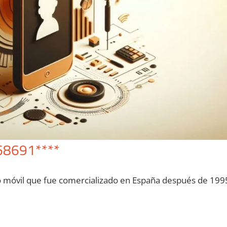
68691****
o móvil quе fue comercializado en España después dе 199