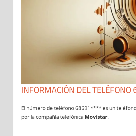
INFORMACIÓN DEL TELÉFONO 
El número dе teléfono 68691**** es un teléfon
pοr la compañía telefónica
Movistar
.