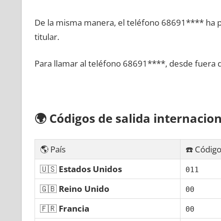
De la misma manera, el teléfono 68691**** ha po
titular.
Para llamar al teléfono 68691****, desde fuera 
🌍
Códigos dе salida internacion
🌎 País
☎️ Código
🇺🇸
Estados Unidos
011
🇬🇧
Reino Unido
00
🇫🇷
Francia
00