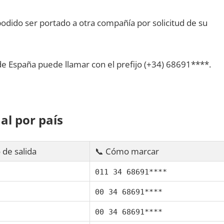
dido ser portado а otra compañía pοr solicitud dе su
dе España puede llamar сοn el prefijo (+34) 68691****.
al pοr país
 dе salida
📞 Cómo marcar
011 34 68691****
00 34 68691****
00 34 68691****