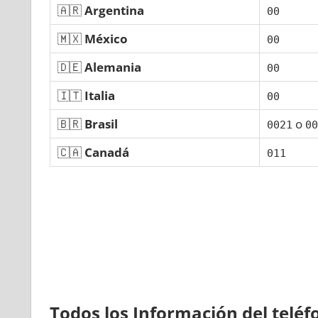
🇦🇷
Argentina
00
🇲🇽
México
00
🇩🇪
Alemania
00
🇮🇹
Italia
00
🇧🇷
Brasil
ο
0021
00
🇨🇦
Canadá
011
Todos los Información del telé