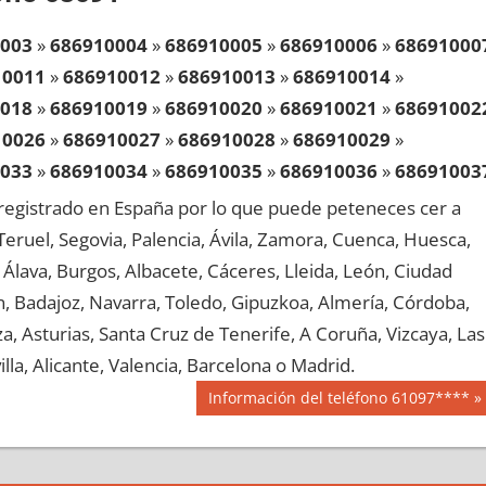
003
»
686910004
»
686910005
»
686910006
»
68691000
10011
»
686910012
»
686910013
»
686910014
»
018
»
686910019
»
686910020
»
686910021
»
68691002
10026
»
686910027
»
686910028
»
686910029
»
033
»
686910034
»
686910035
»
686910036
»
68691003
10041
»
686910042
»
686910043
»
686910044
»
egistrado en España por lo que puede peteneces cer a
048
»
686910049
»
686910050
»
686910051
»
68691005
, Teruel, Segovia, Palencia, Ávila, Zamora, Cuenca, Huesca,
10056
»
686910057
»
686910058
»
686910059
»
Álava, Burgos, Albacete, Cáceres, Lleida, León, Ciudad
063
»
686910064
»
686910065
»
686910066
»
68691006
aén, Badajoz, Navarra, Toledo, Gipuzkoa, Almería, Córdoba,
10071
»
686910072
»
686910073
»
686910074
»
, Asturias, Santa Cruz de Tenerife, A Coruña, Vizcaya, Las
078
»
686910079
»
686910080
»
686910081
»
68691008
lla, Alicante, Valencia, Barcelona o Madrid.
10086
»
686910087
»
686910088
»
686910089
»
Siguiente
Información del teléfono 61097****
093
»
686910094
»
686910095
»
686910096
»
68691009
entrada:
10101
»
686910102
»
686910103
»
686910104
»
108
»
686910109
»
686910110
»
686910111
»
68691011