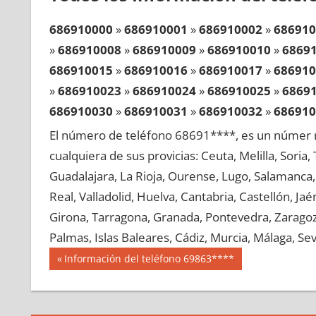
686910000
»
686910001
»
686910002
»
686910
»
686910008
»
686910009
»
686910010
»
6869
686910015
»
686910016
»
686910017
»
686910
»
686910023
»
686910024
»
686910025
»
6869
686910030
»
686910031
»
686910032
»
686910
»
686910038
»
686910039
»
686910040
»
6869
El número de teléfono 68691****, es un númer r
686910045
»
686910046
»
686910047
»
686910
cualquiera de sus provicias: Ceuta, Melilla, Soria
»
686910053
»
686910054
»
686910055
»
6869
Guadalajara, La Rioja, Ourense, Lugo, Salamanca, 
686910060
»
686910061
»
686910062
»
686910
Real, Valladolid, Huelva, Cantabria, Castellón, J
»
686910068
»
686910069
»
686910070
»
6869
Girona, Tarragona, Granada, Pontevedra, Zaragoza
686910075
»
686910076
»
686910077
»
686910
Palmas, Islas Baleares, Cádiz, Murcia, Málaga, Sevi
»
686910083
»
686910084
»
686910085
»
6869
Navegación
68691
Entrada
Información del teléfono 69863****
686910090
»
686910091
»
686910092
»
686910
anterior:
de
»
686910098
»
686910099
»
686910100
»
6869
entradas
686910105
»
686910106
»
686910107
»
686910