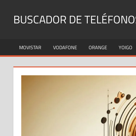
Saltar
al
BUSCADOR DE TELÉFONO
contenido
Identifica
Números
MOVISTAR
VODAFONE
ORANGE
YOIGO
Fijos
y
Móviles