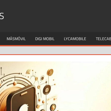
S
MÁSMÓVIL
DIGI MOBIL
LYCAMOBILE
TELECAB