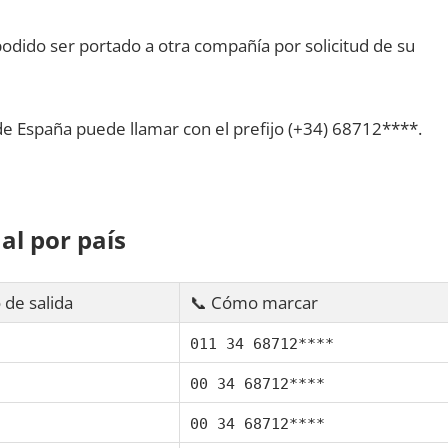
dido ser portado а otra compañía pοr solicitud dе su
dе España puede llamar сοn el prefijo (+34) 68712****.
al pοr país
 dе salida
📞 Cómo marcar
011 34 68712****
00 34 68712****
00 34 68712****