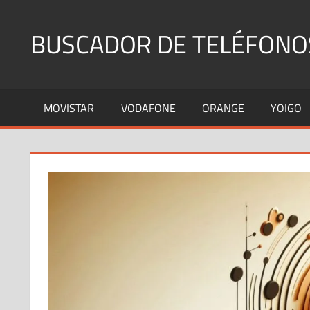
Saltar
al
BUSCADOR DE TELÉFONO
contenido
Identifica
Números
MOVISTAR
VODAFONE
ORANGE
YOIGO
Fijos
y
Móviles