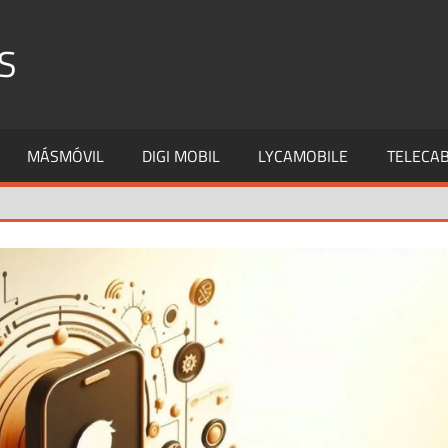
S
MÁSMÓVIL
DIGI MOBIL
LYCAMOBILE
TELECAB