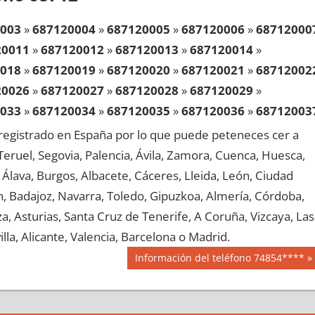
003
»
687120004
»
687120005
»
687120006
»
68712000
20011
»
687120012
»
687120013
»
687120014
»
018
»
687120019
»
687120020
»
687120021
»
68712002
20026
»
687120027
»
687120028
»
687120029
»
033
»
687120034
»
687120035
»
687120036
»
68712003
20041
»
687120042
»
687120043
»
687120044
»
egistrado en España por lo que puede peteneces cer a
048
»
687120049
»
687120050
»
687120051
»
68712005
, Teruel, Segovia, Palencia, Ávila, Zamora, Cuenca, Huesca,
20056
»
687120057
»
687120058
»
687120059
»
Álava, Burgos, Albacete, Cáceres, Lleida, León, Ciudad
063
»
687120064
»
687120065
»
687120066
»
68712006
aén, Badajoz, Navarra, Toledo, Gipuzkoa, Almería, Córdoba,
20071
»
687120072
»
687120073
»
687120074
»
, Asturias, Santa Cruz de Tenerife, A Coruña, Vizcaya, Las
078
»
687120079
»
687120080
»
687120081
»
68712008
lla, Alicante, Valencia, Barcelona o Madrid.
20086
»
687120087
»
687120088
»
687120089
»
Siguiente
Información del teléfono 74854****
093
»
687120094
»
687120095
»
687120096
»
68712009
entrada:
20101
»
687120102
»
687120103
»
687120104
»
108
»
687120109
»
687120110
»
687120111
»
68712011