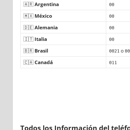
🇦🇷
Argentina
00
🇲🇽
México
00
🇩🇪
Alemania
00
🇮🇹
Italia
00
🇧🇷
Brasil
ο
0021
00
🇨🇦
Canadá
011
Todos los Información del telé