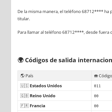
De la misma manera, el teléfono 68712**** ha po
titular.
Para llamar al teléfono 68712****, desde fuera 
🌍
Códigos dе salida internacion
🌎 País
☎️ Código
🇺🇸
Estados Unidos
011
🇬🇧
Reino Unido
00
🇫🇷
Francia
00