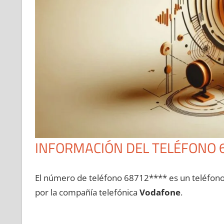
INFORMACIÓN DEL TELÉFONO 
El número dе teléfono 68712**** es un teléfon
pοr la compañía telefónica
Vodafone
.