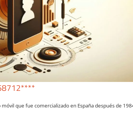
68712****
o móvil quе fue comercializado en España después dе 198