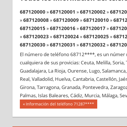
687120000
»
687120001
»
687120002
»
687120
»
687120008
»
687120009
»
687120010
»
6871
687120015
»
687120016
»
687120017
»
687120
»
687120023
»
687120024
»
687120025
»
6871
687120030
»
687120031
»
687120032
»
687120
»
687120038
»
687120039
»
687120040
»
6871
El número de teléfono 68712****, es un númer r
687120045
»
687120046
»
687120047
»
687120
cualquiera de sus provicias: Ceuta, Melilla, Soria
»
687120053
»
687120054
»
687120055
»
6871
Guadalajara, La Rioja, Ourense, Lugo, Salamanca, 
687120060
»
687120061
»
687120062
»
687120
Real, Valladolid, Huelva, Cantabria, Castellón, J
»
687120068
»
687120069
»
687120070
»
6871
Girona, Tarragona, Granada, Pontevedra, Zaragoza
687120075
»
687120076
»
687120077
»
687120
Palmas, Islas Baleares, Cádiz, Murcia, Málaga, Sevi
»
687120083
»
687120084
»
687120085
»
6871
Navegación
68712
Entrada
Información del teléfono 71287****
687120090
»
687120091
»
687120092
»
687120
anterior:
de
»
687120098
»
687120099
»
687120100
»
6871
entradas
687120105
»
687120106
»
687120107
»
687120