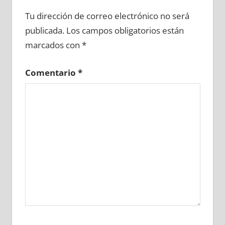
687290081
»
687290082
»
687290083
»
Tu dirección de correo electrónico no será
687290084
»
687290085
»
687290086
»
publicada.
Los campos obligatorios están
687290087
»
687290088
»
687290089
»
marcados con
*
687290090
»
687290091
»
687290092
»
687290093
»
687290094
»
687290095
»
Comentario
*
687290096
»
687290097
»
687290098
»
687290099
»
687290100
»
687290101
»
687290102
»
687290103
»
687290104
»
687290105
»
687290106
»
687290107
»
687290108
»
687290109
»
687290110
»
687290111
»
687290112
»
687290113
»
687290114
»
687290115
»
687290116
»
687290117
»
687290118
»
687290119
»
687290120
»
687290121
»
687290122
»
687290123
»
687290124
»
687290125
»
687290126
»
687290127
»
687290128
»