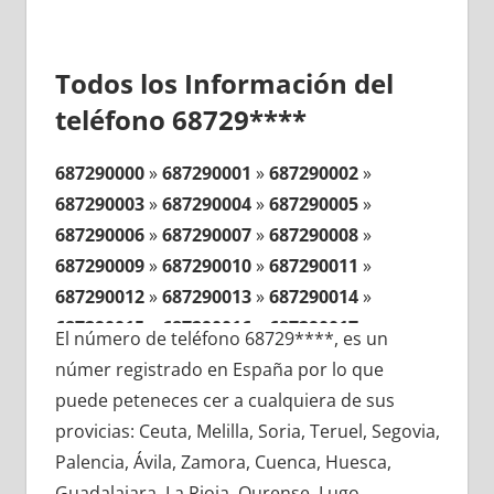
Todos los Información del
teléfono 68729****
687290000
»
687290001
»
687290002
»
687290003
»
687290004
»
687290005
»
687290006
»
687290007
»
687290008
»
687290009
»
687290010
»
687290011
»
687290012
»
687290013
»
687290014
»
687290015
»
687290016
»
687290017
»
El número de teléfono 68729****, es un
687290018
»
687290019
»
687290020
»
númer registrado en España por lo que
687290021
»
687290022
»
687290023
»
puede peteneces cer a cualquiera de sus
687290024
»
687290025
»
687290026
»
provicias: Ceuta, Melilla, Soria, Teruel, Segovia,
687290027
»
687290028
»
687290029
»
Palencia, Ávila, Zamora, Cuenca, Huesca,
687290030
»
687290031
»
687290032
»
Guadalajara, La Rioja, Ourense, Lugo,