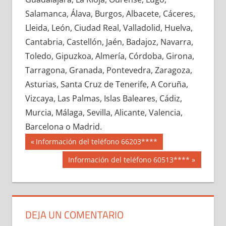
687290033
»
687290034
»
687290035
»
Salamanca, Álava, Burgos, Albacete, Cáceres,
687290036
»
687290037
»
687290038
»
Lleida, León, Ciudad Real, Valladolid, Huelva,
687290039
»
687290040
»
687290041
»
Cantabria, Castellón, Jaén, Badajoz, Navarra,
687290042
»
687290043
»
687290044
»
Toledo, Gipuzkoa, Almería, Córdoba, Girona,
687290045
»
687290046
»
687290047
»
Tarragona, Granada, Pontevedra, Zaragoza,
687290048
»
687290049
»
687290050
»
Asturias, Santa Cruz de Tenerife, A Coruña,
687290051
»
687290052
»
687290053
»
Vizcaya, Las Palmas, Islas Baleares, Cádiz,
687290054
»
687290055
»
687290056
»
Murcia, Málaga, Sevilla, Alicante, Valencia,
687290057
»
687290058
»
687290059
»
Barcelona o Madrid.
687290060
»
687290061
»
687290062
»
Navegación
68729
Entrada
Información del teléfono 66203****
687290063
»
687290064
»
687290065
»
anterior:
de
Siguiente
Información del teléfono 60513****
687290066
»
687290067
»
687290068
»
entrada:
entradas
687290069
»
687290070
»
687290071
»
687290072
»
687290073
»
687290074
»
687290075
»
687290076
»
687290077
»
DEJA UN COMENTARIO
687290078
»
687290079
»
687290080
»