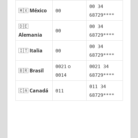
00 34
🇲🇽
México
00
68729****
🇩🇪
00 34
00
Alemania
68729****
00 34
🇮🇹
Italia
00
68729****
ο
0021
0021 34
🇧🇷
Brasil
0014
68729****
011 34
🇨🇦
Canadá
011
68729****