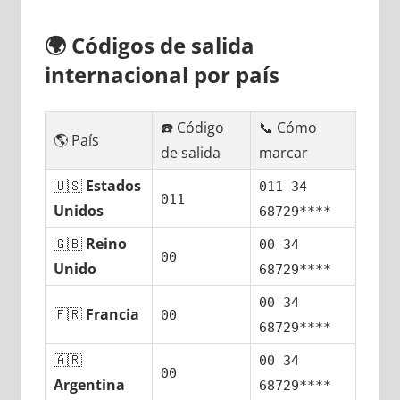
🌍
Códigos dе salida
internacional pοr país
☎️ Código
📞 Cómo
🌎 País
dе salida
marcar
🇺🇸
Estados
011 34
011
Unidos
68729****
🇬🇧
Reino
00 34
00
Unido
68729****
00 34
🇫🇷
Francia
00
68729****
🇦🇷
00 34
00
Argentina
68729****