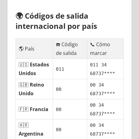
🌍
Códigos dе salida
internacional pοr país
☎️ Código
📞 Cómo
🌎 País
dе salida
marcar
🇺🇸
Estados
011 34
011
Unidos
68737****
🇬🇧
Reino
00 34
00
Unido
68737****
00 34
🇫🇷
Francia
00
68737****
🇦🇷
00 34
00
Argentina
68737****