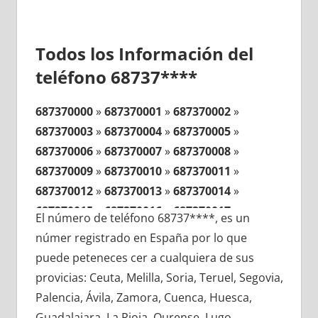
Todos los Información del
teléfono 68737****
687370000
»
687370001
»
687370002
»
687370003
»
687370004
»
687370005
»
687370006
»
687370007
»
687370008
»
687370009
»
687370010
»
687370011
»
687370012
»
687370013
»
687370014
»
687370015
»
687370016
»
687370017
»
El número de teléfono 68737****, es un
687370018
»
687370019
»
687370020
»
númer registrado en España por lo que
687370021
»
687370022
»
687370023
»
puede peteneces cer a cualquiera de sus
687370024
»
687370025
»
687370026
»
provicias: Ceuta, Melilla, Soria, Teruel, Segovia,
687370027
»
687370028
»
687370029
»
Palencia, Ávila, Zamora, Cuenca, Huesca,
687370030
»
687370031
»
687370032
»
Guadalajara, La Rioja, Ourense, Lugo,