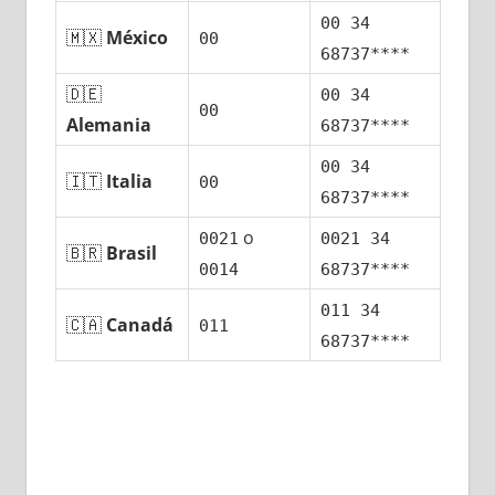
00 34
🇲🇽
México
00
68737****
🇩🇪
00 34
00
Alemania
68737****
00 34
🇮🇹
Italia
00
68737****
ο
0021
0021 34
🇧🇷
Brasil
0014
68737****
011 34
🇨🇦
Canadá
011
68737****