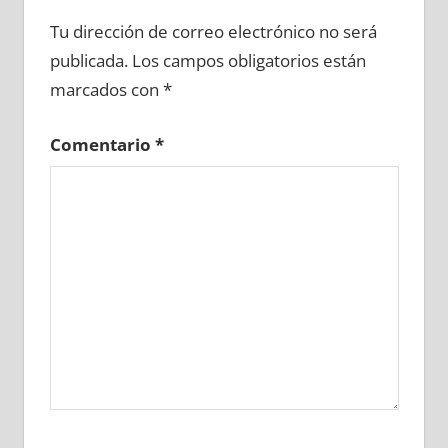
687370081
»
687370082
»
687370083
»
Tu dirección de correo electrónico no será
687370084
»
687370085
»
687370086
»
publicada.
Los campos obligatorios están
687370087
»
687370088
»
687370089
»
marcados con
*
687370090
»
687370091
»
687370092
»
687370093
»
687370094
»
687370095
»
Comentario
*
687370096
»
687370097
»
687370098
»
687370099
»
687370100
»
687370101
»
687370102
»
687370103
»
687370104
»
687370105
»
687370106
»
687370107
»
687370108
»
687370109
»
687370110
»
687370111
»
687370112
»
687370113
»
687370114
»
687370115
»
687370116
»
687370117
»
687370118
»
687370119
»
687370120
»
687370121
»
687370122
»
687370123
»
687370124
»
687370125
»
687370126
»
687370127
»
687370128
»