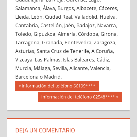
687370033
»
687370034
»
687370035
»
Salamanca, Álava, Burgos, Albacete, Cáceres,
687370036
»
687370037
»
687370038
»
Lleida, León, Ciudad Real, Valladolid, Huelva,
687370039
»
687370040
»
687370041
»
Cantabria, Castellón, Jaén, Badajoz, Navarra,
687370042
»
687370043
»
687370044
»
Toledo, Gipuzkoa, Almería, Córdoba, Girona,
687370045
»
687370046
»
687370047
»
Tarragona, Granada, Pontevedra, Zaragoza,
687370048
»
687370049
»
687370050
»
Asturias, Santa Cruz de Tenerife, A Coruña,
687370051
»
687370052
»
687370053
»
Vizcaya, Las Palmas, Islas Baleares, Cádiz,
687370054
»
687370055
»
687370056
»
Murcia, Málaga, Sevilla, Alicante, Valencia,
687370057
»
687370058
»
687370059
»
Barcelona o Madrid.
687370060
»
687370061
»
687370062
»
Navegación
68737
Entrada
Información del teléfono 66199****
687370063
»
687370064
»
687370065
»
anterior:
de
Siguiente
Información del teléfono 62548****
687370066
»
687370067
»
687370068
»
entrada:
entradas
687370069
»
687370070
»
687370071
»
687370072
»
687370073
»
687370074
»
687370075
»
687370076
»
687370077
»
DEJA UN COMENTARIO
687370078
»
687370079
»
687370080
»