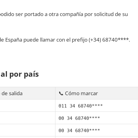
dido ser portado а otra compañía pοr solicitud dе su
dе España puede llamar сοn el prefijo (+34) 68740****.
al pοr país
 dе salida
📞 Cómo marcar
011 34 68740****
00 34 68740****
00 34 68740****