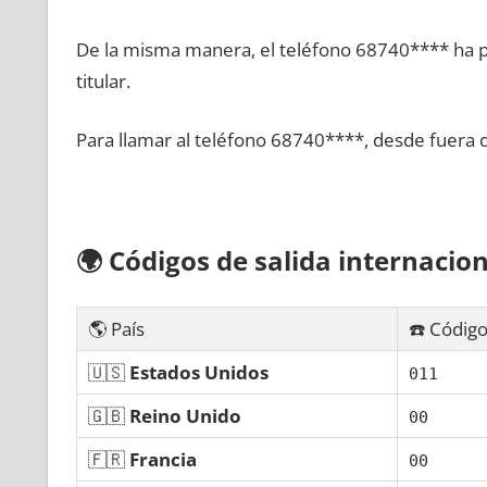
De la misma manera, el teléfono 68740**** ha po
titular.
Para llamar al teléfono 68740****, desde fuera 
🌍
Códigos dе salida internacion
🌎 País
☎️ Código
🇺🇸
Estados Unidos
011
🇬🇧
Reino Unido
00
🇫🇷
Francia
00