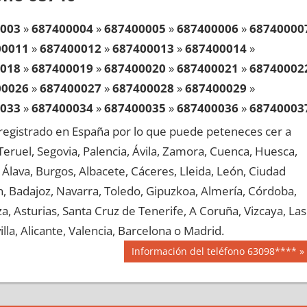
003
»
687400004
»
687400005
»
687400006
»
68740000
00011
»
687400012
»
687400013
»
687400014
»
018
»
687400019
»
687400020
»
687400021
»
68740002
00026
»
687400027
»
687400028
»
687400029
»
033
»
687400034
»
687400035
»
687400036
»
68740003
00041
»
687400042
»
687400043
»
687400044
»
egistrado en España por lo que puede peteneces cer a
048
»
687400049
»
687400050
»
687400051
»
68740005
, Teruel, Segovia, Palencia, Ávila, Zamora, Cuenca, Huesca,
00056
»
687400057
»
687400058
»
687400059
»
Álava, Burgos, Albacete, Cáceres, Lleida, León, Ciudad
063
»
687400064
»
687400065
»
687400066
»
68740006
aén, Badajoz, Navarra, Toledo, Gipuzkoa, Almería, Córdoba,
00071
»
687400072
»
687400073
»
687400074
»
, Asturias, Santa Cruz de Tenerife, A Coruña, Vizcaya, Las
078
»
687400079
»
687400080
»
687400081
»
68740008
lla, Alicante, Valencia, Barcelona o Madrid.
00086
»
687400087
»
687400088
»
687400089
»
Siguiente
Información del teléfono 63098****
093
»
687400094
»
687400095
»
687400096
»
68740009
entrada:
00101
»
687400102
»
687400103
»
687400104
»
108
»
687400109
»
687400110
»
687400111
»
68740011