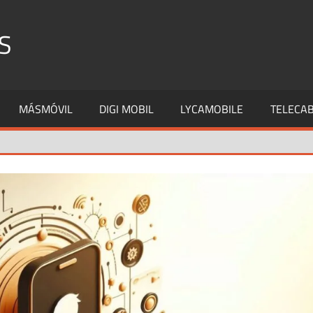
S
MÁSMÓVIL
DIGI MOBIL
LYCAMOBILE
TELECAB