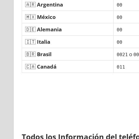
🇦🇷
Argentina
00
🇲🇽
México
00
🇩🇪
Alemania
00
🇮🇹
Italia
00
🇧🇷
Brasil
ο
0021
00
🇨🇦
Canadá
011
Todos los Información del telé