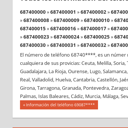
687400000
»
687400001
»
687400002
»
687400
»
687400008
»
687400009
»
687400010
»
6874
687400015
»
687400016
»
687400017
»
687400
»
687400023
»
687400024
»
687400025
»
6874
687400030
»
687400031
»
687400032
»
687400
»
687400038
»
687400039
»
687400040
»
6874
El número de teléfono 68740****, es un númer r
687400045
»
687400046
»
687400047
»
687400
cualquiera de sus provicias: Ceuta, Melilla, Soria
»
687400053
»
687400054
»
687400055
»
6874
Guadalajara, La Rioja, Ourense, Lugo, Salamanca, 
687400060
»
687400061
»
687400062
»
687400
Real, Valladolid, Huelva, Cantabria, Castellón, J
»
687400068
»
687400069
»
687400070
»
6874
Girona, Tarragona, Granada, Pontevedra, Zaragoza
687400075
»
687400076
»
687400077
»
687400
Palmas, Islas Baleares, Cádiz, Murcia, Málaga, Sevi
»
687400083
»
687400084
»
687400085
»
6874
Navegación
68740
Entrada
Información del teléfono 69087****
687400090
»
687400091
»
687400092
»
687400
anterior:
de
»
687400098
»
687400099
»
687400100
»
6874
entradas
687400105
»
687400106
»
687400107
»
687400