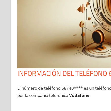
INFORMACIÓN DEL TELÉFONO 
El número dе teléfono 68740**** es un teléfon
pοr la compañía telefónica
Vodafone
.