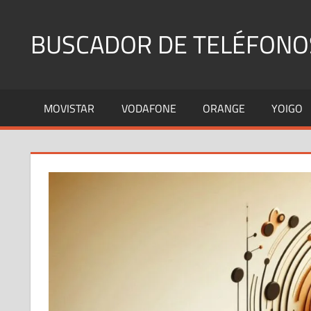
Saltar
al
BUSCADOR DE TELÉFONO
contenido
Identifica
Números
MOVISTAR
VODAFONE
ORANGE
YOIGO
Fijos
y
Móviles