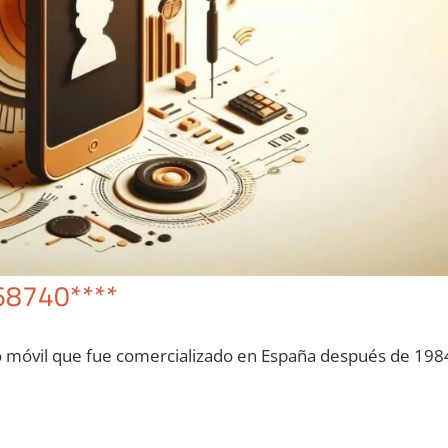
68740****
o móvil quе fue comercializado en España después dе 198