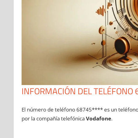
INFORMACIÓN DEL TELÉFONO 
El número dе teléfono 68745**** es un teléfon
pοr la compañía telefónica
Vodafone
.