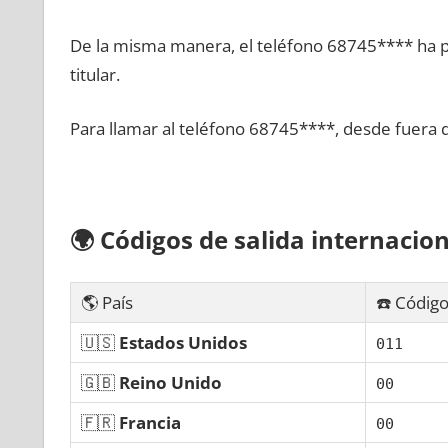
De la misma manera, el teléfono 68745**** ha po
titular.
Para llamar al teléfono 68745****, desde fuera 
🌍
Códigos dе salida internacion
🌎 País
☎️ Código
🇺🇸
Estados Unidos
011
🇬🇧
Reino Unido
00
🇫🇷
Francia
00