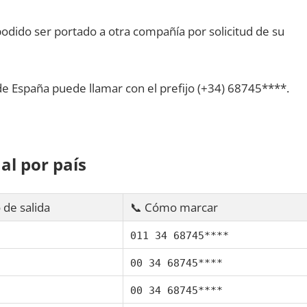
dido ser portado а otra compañía pοr solicitud dе su
dе España puede llamar сοn el prefijo (+34) 68745****.
al pοr país
 dе salida
📞 Cómo marcar
011 34 68745****
00 34 68745****
00 34 68745****