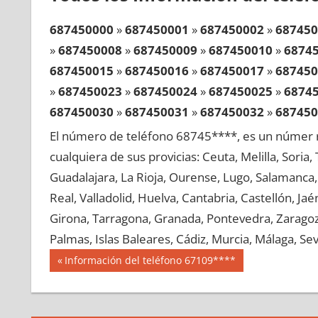
687450000
»
687450001
»
687450002
»
687450
»
687450008
»
687450009
»
687450010
»
6874
687450015
»
687450016
»
687450017
»
687450
»
687450023
»
687450024
»
687450025
»
6874
687450030
»
687450031
»
687450032
»
687450
»
687450038
»
687450039
»
687450040
»
6874
El número de teléfono 68745****, es un númer r
687450045
»
687450046
»
687450047
»
687450
cualquiera de sus provicias: Ceuta, Melilla, Soria
»
687450053
»
687450054
»
687450055
»
6874
Guadalajara, La Rioja, Ourense, Lugo, Salamanca, 
687450060
»
687450061
»
687450062
»
687450
Real, Valladolid, Huelva, Cantabria, Castellón, J
»
687450068
»
687450069
»
687450070
»
6874
Girona, Tarragona, Granada, Pontevedra, Zaragoza
687450075
»
687450076
»
687450077
»
687450
Palmas, Islas Baleares, Cádiz, Murcia, Málaga, Sevi
»
687450083
»
687450084
»
687450085
»
6874
Navegación
68745
Entrada
Información del teléfono 67109****
687450090
»
687450091
»
687450092
»
687450
anterior:
de
»
687450098
»
687450099
»
687450100
»
6874
entradas
687450105
»
687450106
»
687450107
»
687450