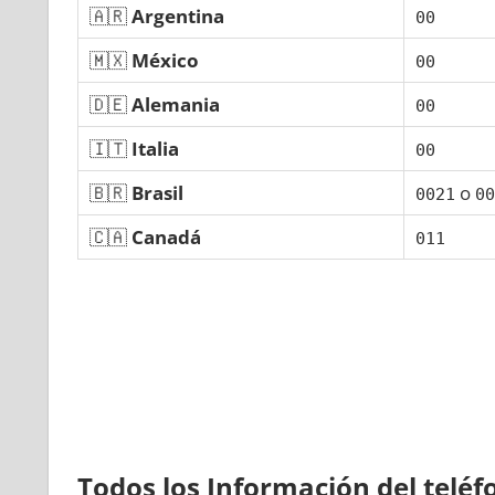
🇦🇷
Argentina
00
🇲🇽
México
00
🇩🇪
Alemania
00
🇮🇹
Italia
00
🇧🇷
Brasil
ο
0021
00
🇨🇦
Canadá
011
Todos los Información del telé