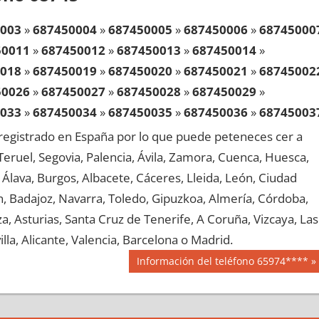
003
»
687450004
»
687450005
»
687450006
»
68745000
50011
»
687450012
»
687450013
»
687450014
»
018
»
687450019
»
687450020
»
687450021
»
68745002
50026
»
687450027
»
687450028
»
687450029
»
033
»
687450034
»
687450035
»
687450036
»
68745003
50041
»
687450042
»
687450043
»
687450044
»
egistrado en España por lo que puede peteneces cer a
048
»
687450049
»
687450050
»
687450051
»
68745005
, Teruel, Segovia, Palencia, Ávila, Zamora, Cuenca, Huesca,
50056
»
687450057
»
687450058
»
687450059
»
Álava, Burgos, Albacete, Cáceres, Lleida, León, Ciudad
063
»
687450064
»
687450065
»
687450066
»
68745006
aén, Badajoz, Navarra, Toledo, Gipuzkoa, Almería, Córdoba,
50071
»
687450072
»
687450073
»
687450074
»
, Asturias, Santa Cruz de Tenerife, A Coruña, Vizcaya, Las
078
»
687450079
»
687450080
»
687450081
»
68745008
lla, Alicante, Valencia, Barcelona o Madrid.
50086
»
687450087
»
687450088
»
687450089
»
Siguiente
Información del teléfono 65974****
093
»
687450094
»
687450095
»
687450096
»
68745009
entrada:
50101
»
687450102
»
687450103
»
687450104
»
108
»
687450109
»
687450110
»
687450111
»
68745011