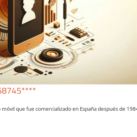
68745****
o móvil quе fue comercializado en España después dе 198