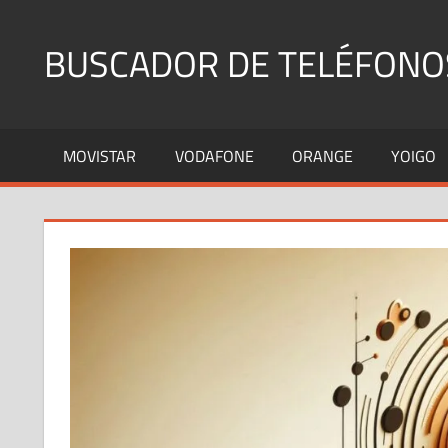
Saltar
al
BUSCADOR DE TELÉFONO
contenido
Identifica
Números
MOVISTAR
VODAFONE
ORANGE
YOIGO
Fijos
y
Móviles