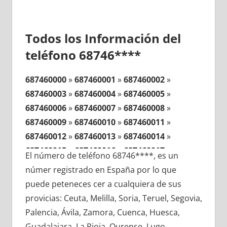
Todos los Información del
teléfono 68746****
687460000
»
687460001
»
687460002
»
687460003
»
687460004
»
687460005
»
687460006
»
687460007
»
687460008
»
687460009
»
687460010
»
687460011
»
687460012
»
687460013
»
687460014
»
687460015
»
687460016
»
687460017
»
El número de teléfono 68746****, es un
687460018
»
687460019
»
687460020
»
númer registrado en España por lo que
687460021
»
687460022
»
687460023
»
puede peteneces cer a cualquiera de sus
687460024
»
687460025
»
687460026
»
provicias: Ceuta, Melilla, Soria, Teruel, Segovia,
687460027
»
687460028
»
687460029
»
Palencia, Ávila, Zamora, Cuenca, Huesca,
687460030
»
687460031
»
687460032
»
Guadalajara, La Rioja, Ourense, Lugo,