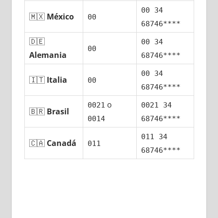
00 34
🇲🇽
México
00
68746****
🇩🇪
00 34
00
Alemania
68746****
00 34
🇮🇹
Italia
00
68746****
ο
0021
0021 34
🇧🇷
Brasil
0014
68746****
011 34
🇨🇦
Canadá
011
68746****