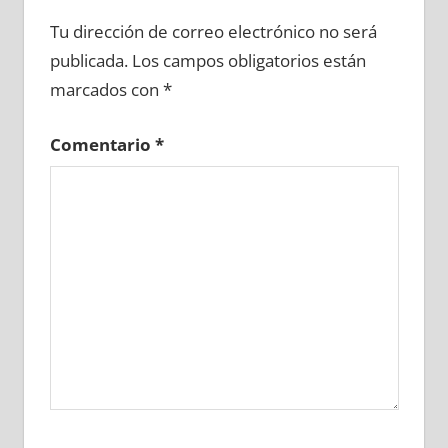
687460081
»
687460082
»
687460083
»
Tu dirección de correo electrónico no será
687460084
»
687460085
»
687460086
»
publicada.
Los campos obligatorios están
687460087
»
687460088
»
687460089
»
marcados con
*
687460090
»
687460091
»
687460092
»
687460093
»
687460094
»
687460095
»
Comentario
*
687460096
»
687460097
»
687460098
»
687460099
»
687460100
»
687460101
»
687460102
»
687460103
»
687460104
»
687460105
»
687460106
»
687460107
»
687460108
»
687460109
»
687460110
»
687460111
»
687460112
»
687460113
»
687460114
»
687460115
»
687460116
»
687460117
»
687460118
»
687460119
»
687460120
»
687460121
»
687460122
»
687460123
»
687460124
»
687460125
»
687460126
»
687460127
»
687460128
»