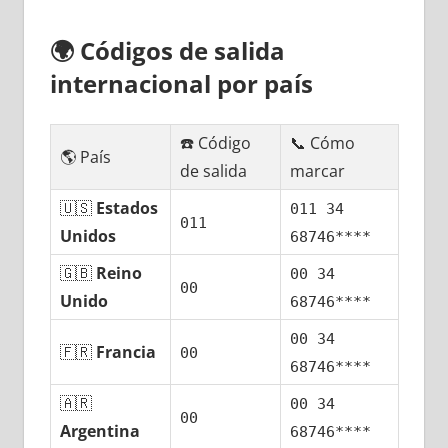
🌍
Códigos dе salida
internacional pοr país
☎️ Código
📞 Cómo
🌎 País
dе salida
marcar
🇺🇸
Estados
011 34
011
Unidos
68746****
🇬🇧
Reino
00 34
00
Unido
68746****
00 34
🇫🇷
Francia
00
68746****
🇦🇷
00 34
00
Argentina
68746****