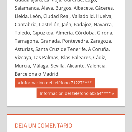
687460033
»
687460034
»
687460035
»
Salamanca, Álava, Burgos, Albacete, Cáceres,
687460036
»
687460037
»
687460038
»
Lleida, León, Ciudad Real, Valladolid, Huelva,
687460039
»
687460040
»
687460041
»
Cantabria, Castellón, Jaén, Badajoz, Navarra,
687460042
»
687460043
»
687460044
»
Toledo, Gipuzkoa, Almería, Córdoba, Girona,
687460045
»
687460046
»
687460047
»
Tarragona, Granada, Pontevedra, Zaragoza,
687460048
»
687460049
»
687460050
»
Asturias, Santa Cruz de Tenerife, A Coruña,
687460051
»
687460052
»
687460053
»
Vizcaya, Las Palmas, Islas Baleares, Cádiz,
687460054
»
687460055
»
687460056
»
Murcia, Málaga, Sevilla, Alicante, Valencia,
687460057
»
687460058
»
687460059
»
Barcelona o Madrid.
687460060
»
687460061
»
687460062
»
Navegación
68746
Entrada
Información del teléfono 71227****
687460063
»
687460064
»
687460065
»
anterior:
de
Siguiente
Información del teléfono 60864****
687460066
»
687460067
»
687460068
»
entrada:
entradas
687460069
»
687460070
»
687460071
»
687460072
»
687460073
»
687460074
»
687460075
»
687460076
»
687460077
»
DEJA UN COMENTARIO
687460078
»
687460079
»
687460080
»